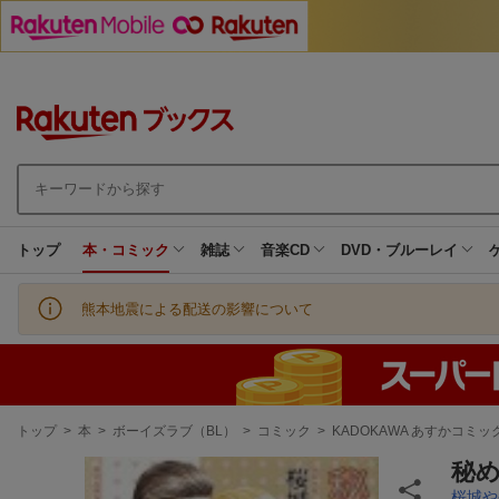
トップ
本・コミック
雑誌
音楽CD
DVD・ブルーレイ
熊本地震による配送の影響について
現
トップ
>
本
>
ボーイズラブ（BL）
>
コミック
>
KADOKAWA あすかコミック
在
地
秘め
桜城や