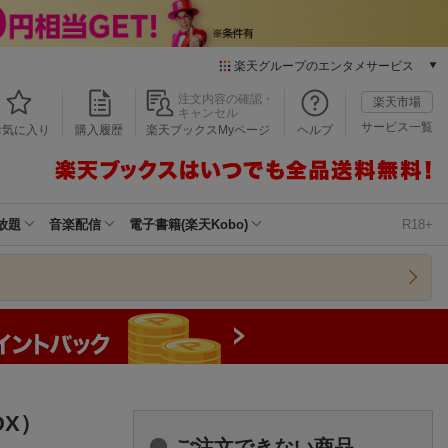
楽天グループのエンタメサービス
本/ゲーム/CD/DVD
注文内容の確認・
楽天市場
キャンセル
楽天ブックス
サービス一覧
お気に入り
購入履歴
楽天ブックスMyページ
ヘルプ
電子書籍
楽天Kobo
雑誌読み放題
楽天マガジン
放題
音楽配信
電子書籍(楽天Kobo)
R18+
音楽配信
楽天ミュージック
動画配信
楽天TV
動画配信ガイド
Rakuten PLAY
無料テレビ
Rチャンネル
DX）
チケット
ご注文できない商品