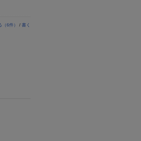
る（
6
件）
/
書く