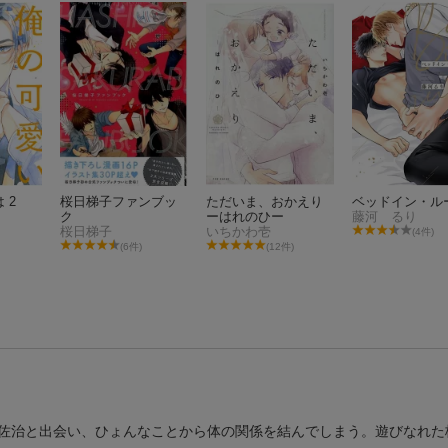
 2
桜日梯子ファンブッ
ただいま、おかえり
ベッドイン・ル
ク
ーはれのひー
藤河 るり
桜日梯子
いちかわ壱
(4件)
(6件)
(12件)
佐治と出会い、ひょんなことから体の関係を結んでしまう。遊びなれた