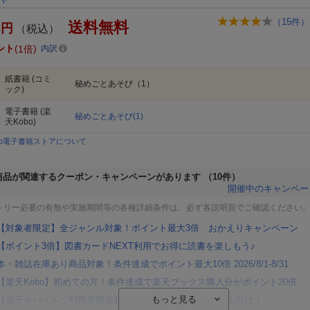
（
15
件）
送料無料
円
（税込）
ント
1倍
内訳
紙書籍
(コミ
秘めごとあそび（1）
ック)
電子書籍
(楽
秘めごとあそび(1)
天Kobo)
bo電子書籍ストアについて
商品が関連するクーポン・キャンペーンがあります
（10件）
開催中のキャンペー
トリー必要の有無や実施期間等の各種詳細条件は、必ず各説明頁でご確認ください
【対象者限定】全ジャンル対象！ポイント最大3倍 おかえりキャンペーン
【ポイント3倍】図書カードNEXT利用でお得に読書を楽しもう♪
本・雑誌在庫あり商品対象！条件達成でポイント最大10倍 2026/8/1-8/31
【楽天Kobo】初めての方！条件達成で楽天ブックス購入分がポイント20倍
【楽天モバイルご利用者限定】条件達成で100万ポイント山分け！