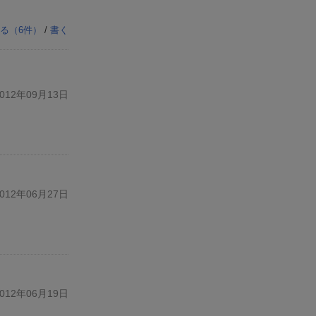
る（
6
件）
/
書く
12年09月13日
12年06月27日
12年06月19日