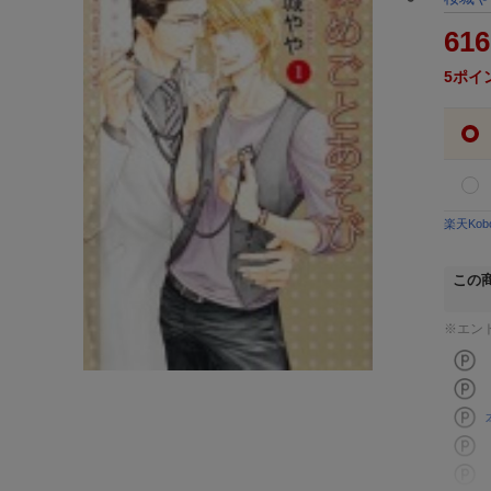
616
5
ポイ
楽天Ko
この
※エン