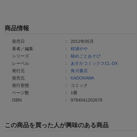
商品情報
発売日
：
2012年05月
著者／編集
：
桜城やや
シリーズ
：
秘めごとあそび
レーベル
：
あすかコミックスCL-DX
発行元
：
角川書店
発売元
：
KADOKAWA
発行形態
：
コミック
ページ数
：
1冊
ISBN
：
9784041202678
この商品を買った人が興味のある商品