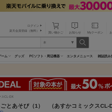
ログイン
楽天会員登録（無料）
買い物かご
お知らせ
Myクーポン
本
ゲーム
グッズ
PCソフト・周辺機器
エンタメニュース
雑誌読み
スCL-DX
ごとあそび（1） （あすかコミックスCL-
や