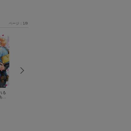
ページ：
1
/
9
れる
極道さんは今日もパ
極道さんはパパで愛
極道さんは愛を貫
あす
パで愛妻家
（あすか
妻家
（あすかコミッ
パパで愛妻家 上
-D
コミックスCL-DX）
桜城 やや
クスCL-DX）
桜城 やや
セット
佐倉 温