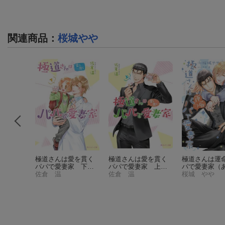
関連商品
：
桜城やや
えて
（角
極道さんは愛を貫く
極道さんは愛を貫く
極道さんは運
庫）
パパで愛妻家 下
パパで愛妻家 上
パで愛妻家
（
（角川ルビー文庫）
佐倉 温
（角川ルビー文庫）
佐倉 温
コミックスCL-
桜城 やや