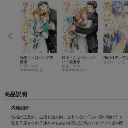
、君のす
極道さんはパパで愛
極道さんは今日もパ
俺の可愛い弟は
妻家
パで愛妻家
さがの ひを
桜城 やや
桜城 やや
件)
(1件)
(1件)
商品説明
内容紹介
性格は正反対。生活も逆方向。交わらない二人の恋の駆け引き！
駄菓子屋を営む子連れやもめの柊至は近所のカタブツ小児科医・