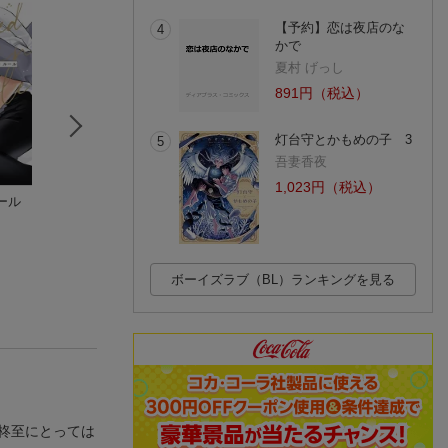
【予約】恋は夜店のな
4
かで
夏村 げっし
891円（税込）
灯台守とかもめの子 3
5
吾妻香夜
1,023円（税込）
ール
花と嵐
パパ×パパ〜αとΩで
ファーストコール3
ノキワミ
夫夫やってます〜 2
童貞外科医、年下
近藤 旭
クザの嫁にされそ
U-min
(1件)
です！〜
(3件)
(1件)
ボーイズラブ（BL）ランキングを見る
柊至にとっては