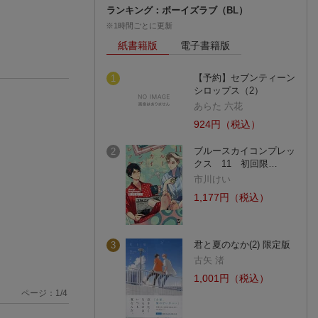
ランキング：ボーイズラブ（BL）
※1時間ごとに更新
紙書籍版
電子書籍版
【予約】セブンティーン
1
シロップス（2）
あらた 六花
924円（税込）
ブルースカイコンプレッ
2
クス 11 初回限…
市川けい
1,177円（税込）
君と夏のなか(2) 限定版
3
古矢 渚
1,001円（税込）
ページ：
1
/
4