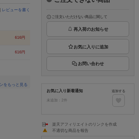
楽天チケット
エンタメニュース
|
レビューを書く
推し楽
ご注文いただけない商品に関して
再入荷のお知らせ
616
円
616
円
お問い合わせ
ンをもっと見る
お気に入り新着通知
追加する
。
未追加：
2
件
楽天アフィリエイトのリンクを作成
不適切な商品を報告