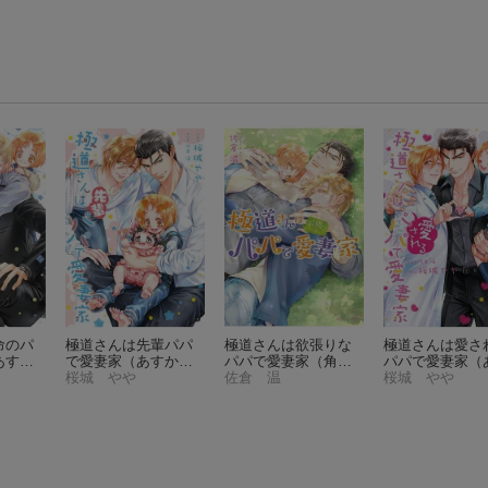
命のパ
極道さんは先輩パパ
極道さんは欲張りな
極道さんは愛さ
あすか
で愛妻家
（あすかコ
パパで愛妻家
（角川
パパで愛妻家
（
DX）
ミックスCL-DX）
桜城 やや
ルビー文庫）
佐倉 温
かコミックスCL
桜城 やや
X）