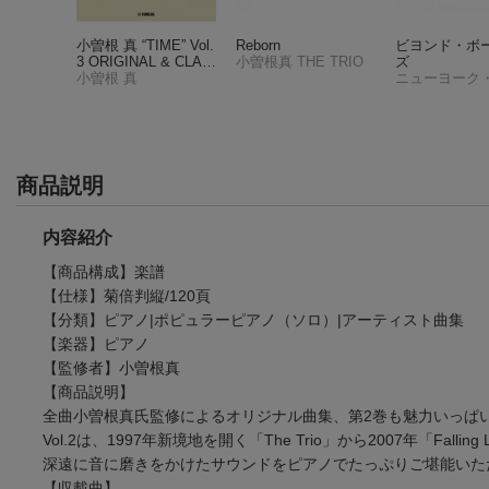
33
小曽根 真 “TIME” Vol.
Reborn
ビヨンド・ボ
部
3 ORIGINAL & CLAS
小曽根真 THE TRIO
ズ
SICS BEST
小曽根 真
商品説明
内容紹介
【商品構成】楽譜
【仕様】菊倍判縦/120頁
【分類】ピアノ|ポピュラーピアノ（ソロ）|アーティスト曲集
【楽器】ピアノ
【監修者】小曽根真
【商品説明】
全曲小曽根真氏監修によるオリジナル曲集、第2巻も魅力いっぱ
Vol.2は、1997年新境地を開く「The Trio」から2007年「Fall
深遠に音に磨きをかけたサウンドをピアノでたっぷりご堪能いた
【収載曲】