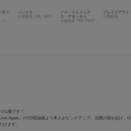
ーダー
パンドラ
ノー・ストリング
ブレイクアウト
小曽根真 THE TRIO
ス・アタッチト
小曽根真
ニューヨーク・フィルハーモニック アラン・ギルバート 小曽根真
小曽根真 THE TRIO
いの1冊です！
ing Love Again」のCD収録曲より本人がピックアップ。活躍の場を拡げ、OZ
だけます。