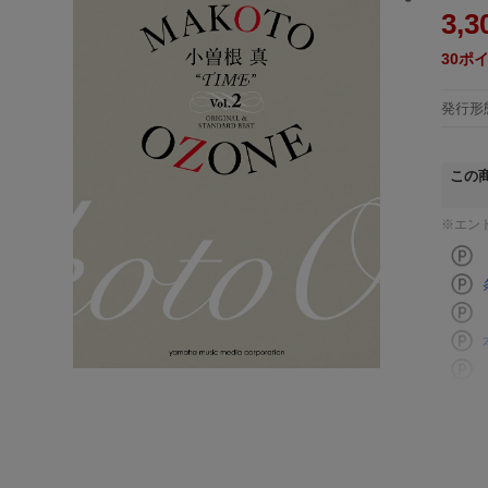
3,3
30
ポ
発行形
この
※エン