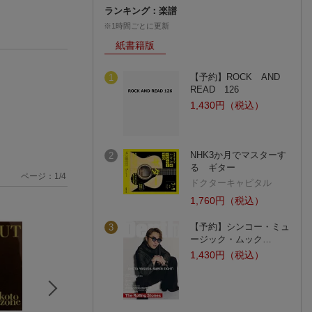
ランキング：楽譜
※1時間ごとに更新
紙書籍版
【予約】ROCK AND
1
READ 126
1,430円（税込）
NHK3か月でマスターす
2
る ギター
ページ：
1
/
4
ドクターキャピタル
1,760円（税込）
【予約】シンコー・ミュ
3
ージック・ムック…
1,430円（税込）