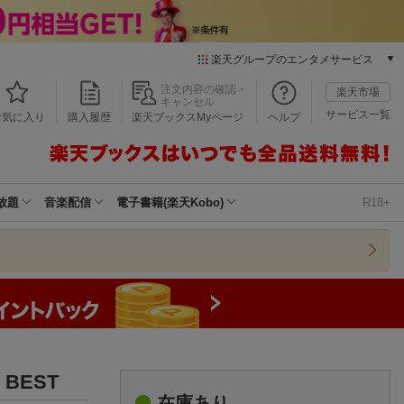
楽天グループのエンタメサービス
本/ゲーム/CD/DVD
注文内容の確認・
楽天市場
キャンセル
楽天ブックス
サービス一覧
お気に入り
購入履歴
楽天ブックスMyページ
ヘルプ
電子書籍
楽天Kobo
雑誌読み放題
楽天マガジン
放題
音楽配信
電子書籍(楽天Kobo)
R18+
音楽配信
楽天ミュージック
動画配信
楽天TV
動画配信ガイド
Rakuten PLAY
無料テレビ
Rチャンネル
D BEST
チケット
在庫あり