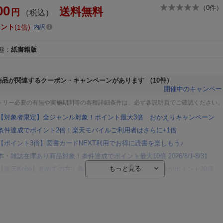
00
（
0
件）
送料無料
円
（税込）
イント
1倍
内訳
態
：
紙書籍版
商品が関連するクーポン・キャンペーンがあります
（10件）
開催中のキャンペー
トリー必要の有無や実施期間等の各種詳細条件は、必ず各説明頁でご確認ください
【対象者限定】全ジャンル対象！ポイント最大3倍 おかえりキャンペーン
条件達成でポイント2倍！楽天モバイルご利用者はさらに+1倍
【ポイント3倍】図書カードNEXT利用でお得に読書を楽しもう♪
本・雑誌在庫あり商品対象！条件達成でポイント最大10倍 2026/8/1-8/31
【楽天Kobo】初めての方！条件達成で楽天ブックス購入分がポイント20倍
【楽天モバイルご利用者限定】条件達成で100万ポイント山分け！
【Rakuten Fashion×楽天ブックス】条件達成で10万ポイント山分け
【スタンプカード】楽天ポイントもらえる＆抽選で豪華景品が当たる！
エントリー＆3,000円以上購入で無料データSIM（3GB/月プラン）が当たる！