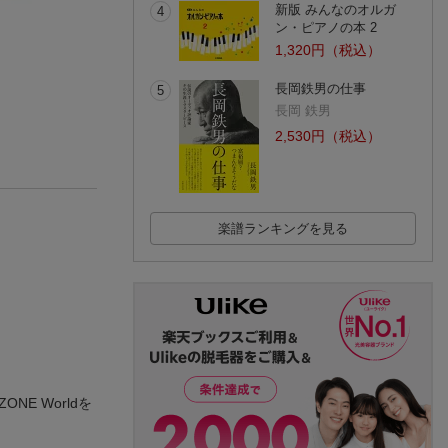
新版 みんなのオルガ
4
ン・ピアノの本 2
それぞれの時代 vol.2
ネイチャー・ボーイ
ISE SHOZO ALL 
1,320円（税込）
〜Music Essence〜
ズ
E BEST 〜Then &
知里
小曽根真
w〜
伊勢正三
長岡鉄男の仕事
(13件)
5
長岡 鉄男
2,530円（税込）
楽譜ランキングを見る
ONE Worldを