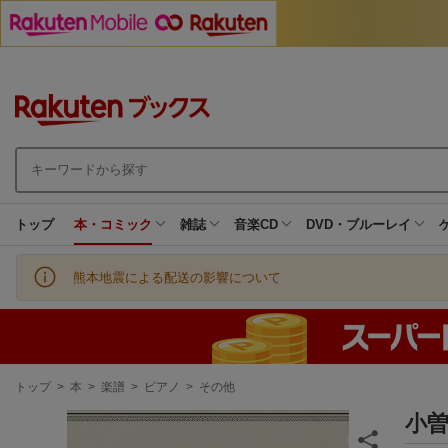
トップ
本・コミック
雑誌
音楽CD
DVD・ブルーレイ
熊本地震による配送の影響について
現
トップ
>
本
>
楽譜
>
ピアノ
>
その他
在
地
小曽根