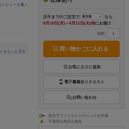
楽天チケット
|
レビューを書く
エンタメニュース
推し楽
正午まで
のご注文で
なら
8月10日(月)～8月11日(火)頃
にお届け
個数
買い物かごに入れる
ンをもっと見る
。
電子書籍化リクエスト
お問い合わせ
楽天アフィリエイトのリンクを作成
不適切な商品を報告