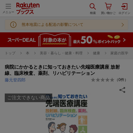
メニュー
熊本地震による配送の影響について
トップ
本
美容・暮らし・健康・料理
健康
家庭の医学
病院にかかるときに知っておきたい先端医療講座 放射
線、臨床検査、薬剤、リハビリテーション
藤元登四郎
（
0
件）
ご注文できない商品