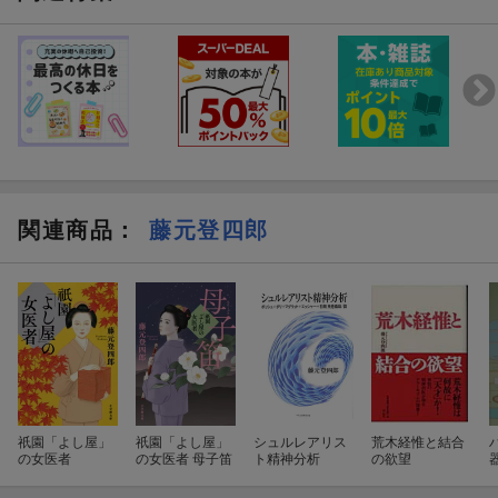
関連商品
：
藤元登四郎
祇園「よし屋」
祇園「よし屋」
シュルレアリス
荒木経惟と結合
の女医者
の女医者 母子笛
ト精神分析
の欲望