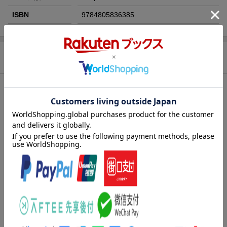
ISBN
9784805836385
商品説明
目次（「BOOK」データベースより）
序章 受診の流れ／第１章 放射線（医療で使う放射線とは／Ｘ
線ＣＴ ほか）／第２章 臨床検査（尿一般検査／血液検査 ほ
か）／第３章 薬剤（薬の種類と飲み方・使い方／体内での薬の
運命 ほか）／第４章 リハビリテーション（リハビリテーショ
ンの考え方・専門職の役割と活動の実際／脳卒中の症状と後遺
症 ほか）
著者情報（「BOOK」データベースより）
藤元登四郎（フジモトトシロウ）
社団法人八日会理事長。東京大学医学部卒。医学博士。厚生労働