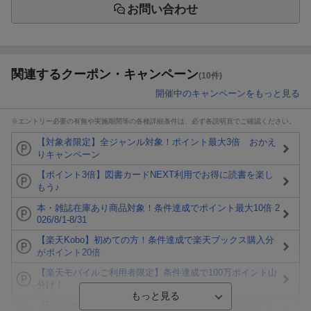
お問い合わせ
関連するクーポン・キャンペーン
(10件)
開催中のキャンペーンをもっと見る
※エントリー必要の有無や実施期間等の各種詳細条件は、必ず各説明頁でご確認ください。
【対象者限定】全ジャンル対象！ポイント最大3倍 おかえ
りキャンペーン
【ポイント3倍】図書カードNEXT利用でお得に読書を楽し
もう♪
本・雑誌在庫あり商品対象！条件達成でポイント最大10倍 2
026/8/1-8/31
【楽天Kobo】初めての方！条件達成で楽天ブックス購入分
がポイント20倍
【楽天モバイルご利用者限定】条件達成で100万ポイント山
分け！
【Rakuten Fashion×楽天ブックス】条件達成で10万ポイン