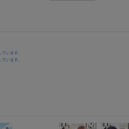
【Rakuten Fashion×楽天ブックス】条件達成で10万ポイント山分け
【スタンプカード】楽天ポイントもらえる＆抽選で豪華景品が当たる！
エントリー＆3,000円以上購入で無料データSIM（3GB/月プラン）が当たる！
楽天モバイル紹介キャンペーンの拡散で300円OFFクーポン進呈
条件達成で楽天限定・宝塚歌劇 宙組貸切公演ペアチケットが当たる
しています。
しています。