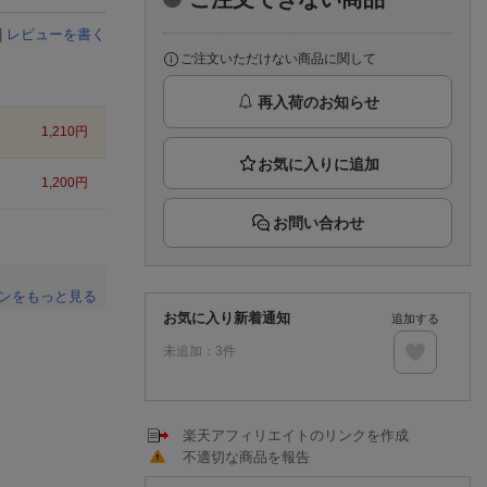
楽天チケット
エンタメニュース
|
レビューを書く
推し楽
ご注文いただけない商品に関して
再入荷のお知らせ
1,210
円
1,200
円
お問い合わせ
ンをもっと見る
お気に入り新着通知
追加する
。
未追加：
3
件
楽天アフィリエイトのリンクを作成
不適切な商品を報告