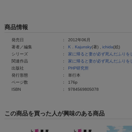
商品情報
発売日
：
2012年06月
著者／編集
：
K．Kajunsky
(著) ,
ichida
(絵)
シリーズ
：
家に帰ると妻が必ず死んだふりを
関連作品
：
家に帰ると妻が必ず死んだふりを
出版社
：
PHP研究所
発行形態
：
単行本
ページ数
：
176p
ISBN
：
9784569805078
この商品を買った人が興味のある商品