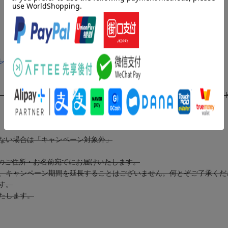
レイですね編
名）、非売品ワニポーチ（5個）、非売品台本ノート（10冊）をプレゼン
ない場合は「キャンペーン対象外」
様のご住所・お名前宛てにお届けいたします。
、キャンペーン期間を延長することはございません。何とぞご了承くだ
す。
たします。