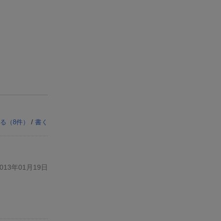
る（
8
件）
/
書く
13年01月19日