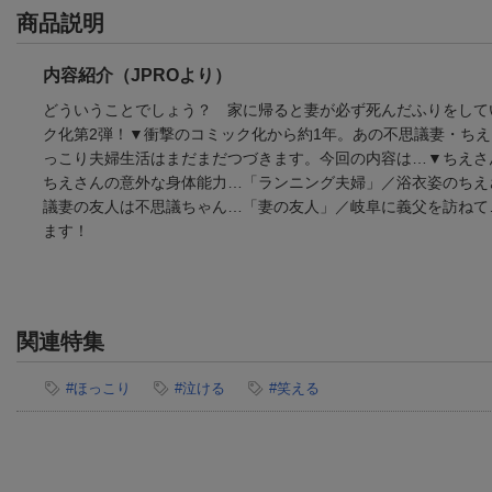
商品説明
内容紹介（JPROより）
どういうことでしょう？ 家に帰ると妻が必ず死んだふりをしてい
ク化第2弾！▼衝撃のコミック化から約1年。あの不思議妻・ち
っこり夫婦生活はまだまだつづきます。今回の内容は…▼ちえさ
ちえさんの意外な身体能力…「ランニング夫婦」／浴衣姿のちえ
議妻の友人は不思議ちゃん…「妻の友人」／岐阜に義父を訪ねて
ます！
関連特集
#ほっこり
#泣ける
#笑える