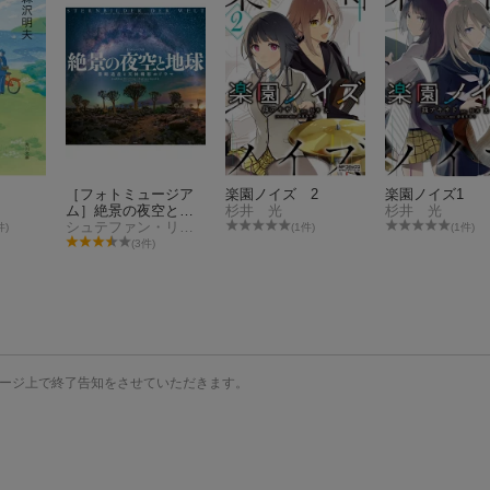
［フォトミュージア
楽園ノイズ 2
楽園ノイズ1
ム］絶景の夜空と地
杉井 光
杉井 光
球
シュテファン・リーバーマン
件)
(1件)
(1件)
(3件)
ージ上で終了告知をさせていただきます。