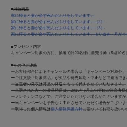
■対象商品
家に帰ると妻が必ず死んだふりをしています。
家に帰ると妻が必ず死んだふりをしています。（2）
家に帰ると妻が必ず死んだふりをしています。（3）
家に帰ると妻が必ず死んだふりをしています。よりぬき・月がキ
■プレゼント内容
キャンペーン対象の方に、抽選で計20名様に前売り券（5組10
■その他ご連絡
ーお客様都合によるキャンセルの場合は「キャンペーン対象外」
ーご注文後「対象商品」が欠品や発売延期・中止などで発送でき
ー当選者の発表は賞品の発送をもって代えさせていただきます。
ー当選された方への賞品発送は、2018年6月上旬頃にご注文者
ーメンテナンスなどで、ご注文いただけない場合がございますが
ー当キャンペーンを予告なく中止させていただく場合がございま
ー取得した個人情報は
個人情報保護方針
に基づいてお取り扱いい