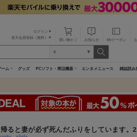
ログイン
楽天会員登録（無料）
買い物かご
お知らせ
Myクーポン
本
ゲーム
グッズ
PCソフト・周辺機器
エンタメニュース
雑誌読み
に帰ると妻が必ず死んだふりをしています。2
unsky
,
ichida