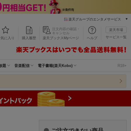
楽天グループのエンタメサービス
本/ゲーム/CD/DVD
注文内容の確認・
楽天市場
キャンセル
楽天ブックス
サービス一覧
お気に入り
購入履歴
楽天ブックスMyページ
ヘルプ
電子書籍
楽天Kobo
雑誌読み放題
楽天マガジン
放題
音楽配信
電子書籍(楽天Kobo)
R18+
音楽配信
楽天ミュージック
動画配信
楽天TV
動画配信ガイド
Rakuten PLAY
無料テレビ
Rチャンネル
チケット
ご注文できない商品