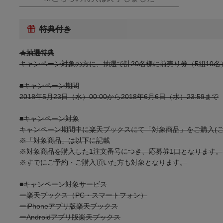
特典付き
★抽選特典
キャンペーン対象の方に、抽選で計20名様に前売り券（5組10
■キャンペーン期間
2018年5月23日（水）00:00から2018年6月6日（水）23:59まで
■キャンペーン対象
キャンペーン期間中に楽天ブックスにて「対象商品」をご購入(ご
※「対象商品」は以下に記載
※対象商品を購入した1注文番号につき、応募券1口となります。
※すでにご予約・ご購入頂いた方も対象となります。
■キャンペーン対象サービス
ー楽天ブックス（PC・スマートフォン）
ーiPhoneアプリ版楽天ブックス
ーAndroidアプリ版楽天ブックス