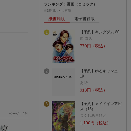
ランキング：漫画（コミック）
※1時間ごとに更新
紙書籍版
電子書籍版
【予約】キングダム 80
1
原 泰久
770円（税込）
【予約】ゆるキャン△
2
19
あfろ
913円（税込）
【予約】メイドインアビ
3
ス（15）
ページ：
1
/
4
つくしあきひと
1,100円（税込）