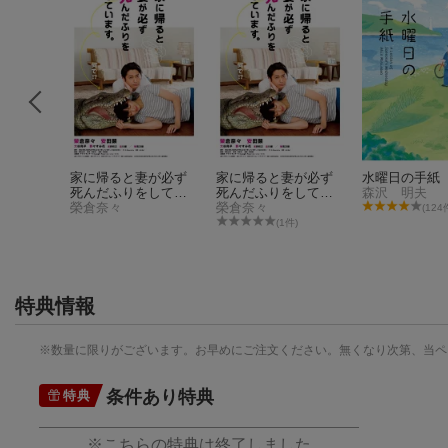
ーレン
家に帰ると妻が必ず
家に帰ると妻が必ず
水曜日の手紙
死んだふりをしてい
死んだふりをしてい
森沢 明夫
ます。
榮倉奈々
ます。【Blu-ray】
榮倉奈々
(124
6件)
(1件)
特典情報
※数量に限りがございます。お早めにご注文ください。無くなり次第、当ペ
条件あり特典
特典
※こちらの特典は終了しました