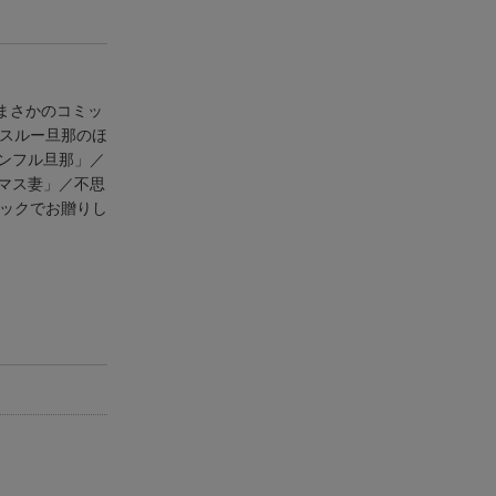
まさかのコミッ
とスルー旦那のほ
ンフル旦那」／
マス妻」／不思
ミックでお贈りし