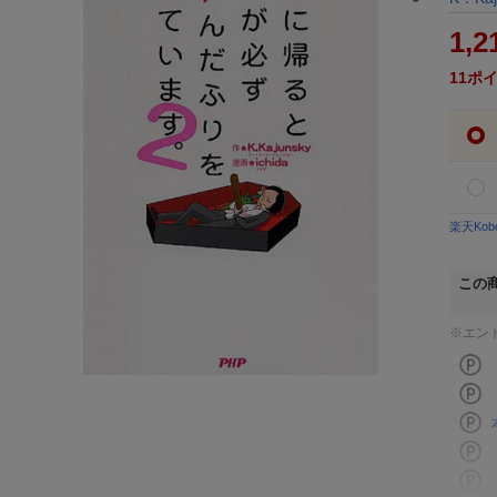
1,2
11
ポ
楽天Ko
この
※エン