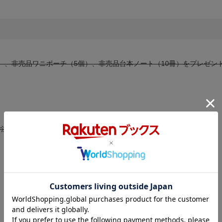
名）、非売品ワニポーチ（5個）、非売品台本ノート（10冊）をプレゼン
注文完了)された方