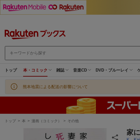
トップ
本・コミック
雑誌
音楽CD
DVD・ブルーレイ
熊本地震による配送の影響について
現
トップ
>
本
>
漫画（コミック）
>
その他
在
地
家
K．Kaj