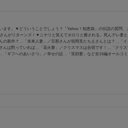
ます。▼どういうことでしょう？「Yahoo！知恵袋」の伝説の質問、
えさんがリターンズ！▼ニヤリと笑えてホロリと癒される。死んデレ妻
んの新作？…「未来人妻」／旦那さんが垣間見たちえさんとは？…「イ
さんは黙っていれば…「花火妻」／クリスマスは合宿です！…「クリス
…「ギフへのあいさつ」／幸せの証…「笑顔妻」など全16編オールコ