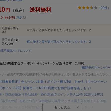
10
（
29
件）
送料無料
円
（税込）
イント
1倍
内訳
紙書籍
(単行
家に帰ると妻が必ず死んだふりをしています。2
本)
電子書籍
(楽
家に帰ると妻が必ず死んだふりをしています。2
天Kobo)
bo電子書籍ストアについて
商品が関連するクーポン・キャンペーンがあります
（10件）
開催中のキャンペー
トリー必要の有無や実施期間等の各種詳細条件は、必ず各説明頁でご確認ください
【対象者限定】全ジャンル対象！ポイント最大3倍 おかえりキャンペーン
【ポイント3倍】図書カードNEXT利用でお得に読書を楽しもう♪
本・雑誌在庫あり商品対象！条件達成でポイント最大10倍 2026/8/1-8/31
【楽天Kobo】初めての方！条件達成で楽天ブックス購入分がポイント20倍
【楽天モバイルご利用者限定】条件達成で100万ポイント山分け！