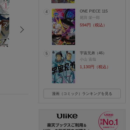
ONE PIECE 115
4
尾田 栄一郎
594円（税込）
見捨てられた万能者
君の膵臓をたべたい
脳が断れない「無
宇宙兄弟（46）
5
は、やがてどん底か
住野よる
のセールス・シス
小山 宙哉
ら成り上がる（4）
グリゴリ
ム」
遠藤K.貴則
(1319件)
(1件)
1,130円（税込）
漫画（コミック）ランキングを見る