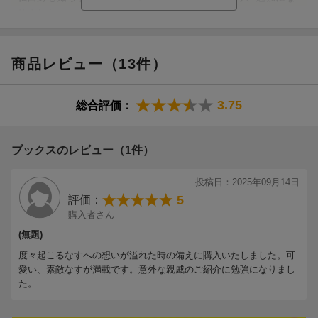
りました。
息子は自信ありげに〇〇なすは△△で作られているんだよと教
えてくれる様になりました。
商品レビュー（13件）
最初から最後まで見所満載です♪（ゆーくんママさん 20代・
3.75
総合評価：
東京都 男の子5歳）
ブックスのレビュー（1件）
【情報提供・絵本ナビ】
投稿日：2025年09月14日
5
評価：
購入者さん
(無題)
度々起こるなすへの想いが溢れた時の備えに購入いたしました。可
愛い、素敵なすが満載です。意外な親戚のご紹介に勉強になりまし
た。