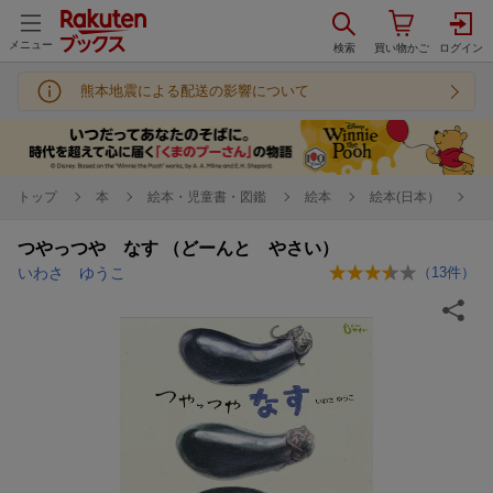
メニュー
熊本地震による配送の影響について
トップ
本
絵本・児童書・図鑑
絵本
絵本(日本）
つやっつや なす （どーんと やさい）
いわさ ゆうこ
（
13
件）