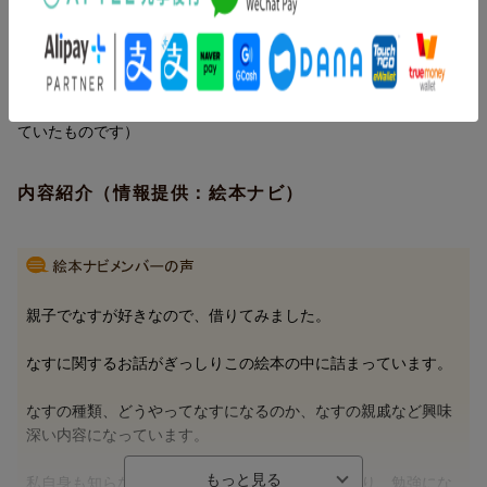
著者情報（「BOOK」データベースより）
いわさゆうこ（イワサユウコ）
宮城県生まれ。武蔵野美術大学造形学部油絵科卒業。絵本、挿絵
などで活躍中（本データはこの書籍が刊行された当時に掲載され
ていたものです）
内容紹介（情報提供：絵本ナビ）
親子でなすが好きなので、借りてみました。
なすに関するお話がぎっしりこの絵本の中に詰まっています。
なすの種類、どうやってなすになるのか、なすの親戚など興味
深い内容になっています。
私自身も知らなかった珍しいなすも紹介されており、勉強にな