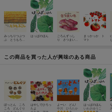
みっちりつぶつ
はっぱのほん
ごろんずっし
まっかっか ト
ぶ とうもろこ
り さつまいも
マト
し
（10）
この商品を買った人が興味のある商品
ぽっとん ころ
はやしでひろっ
よーい どん!
はっぱのほん
ころ どんぐり
たよ
中川 ひろたか
いわさゆうこ