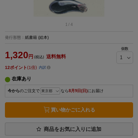
1
/
4
発行形態
：
紙書籍
(絵本)
個数
1,320
円
送料無料
(税込)
12
ポイント
1倍
内訳
在庫あり
今から
のご注文で
なら
8月9日(日)
にお届け
買い物かごに入れる
商品をお気に入りに追加