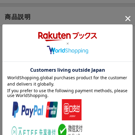
商品説明
内容紹介（JPROより）
あつい夏。ぼっこん ぼっこん ぶらりんこ。もぎたて新鮮、つ
やっつやのなすがとれました。まんまる丸なす、ひょろーり長な
す、ちびっこなす。白いなすや緑のなす、どんどんやってきて、
さあ はじまった大行進！ あれ？ トマトやししとうも…じつ
はみんな、なすのしんせきなんです。私たちの栄養になる、畑で
育つ元気な野菜たちが主人公。「ぼっこん ぼっこん」など、擬
音が楽しい「どーんと やさい」シリーズ第二弾です。
内容紹介（「BOOK」データベースより）
あついなつ。つやっつやのなすうまれるよ。ながなす、まるな
す、ちびっこなす。いろんななすもやってきた！