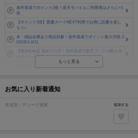
条件達成でポイント2倍！楽天モバイルご利用者はさらに+1
倍
【ポイント3倍】図書カードNEXT利用でお得に読書を楽し
もう♪
本・雑誌在庫あり商品対象！条件達成でポイント最大10倍 2
026/8/1-8/31
【楽天Kobo】初めての方！条件達成で楽天ブックス購入分
がポイント20倍
【楽天モバイルご利用者限定】条件達成で100万ポイント山
分け！
【Rakuten Fashion×楽天ブックス】条件達成で10万ポイン
ト山分け
お気に入り新着通知
【スタンプカード】楽天ポイントもらえる＆抽選で豪華景品
が当たる！
未追加：
デューク更家
追加する
エントリー＆3,000円以上購入で無料データSIM（3GB/月プ
ラン）が当たる！
楽天モバイル紹介キャンペーンの拡散で300円OFFクーポン
進呈