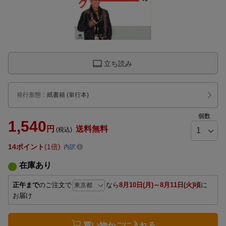
立ち読み
発行形態
：
紙書籍
(単行本)
個数
1,540
円
送料無料
(税込)
14
ポイント
1倍
内訳
在庫あり
正午まで
のご注文で
なら
8月10日(月)～8月11日(火)頃
に
お届け
買い物かごに入れる