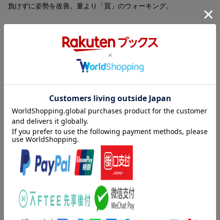
負けずに姿勢を改善。量より「質」のウォーキング。
目次（「BOOK」データベースより）
１ 今日から始める「脱・万歩計」！-量より「質」のウォーキン
グ（質の高い１００歩は、量にこだわる１万歩に勝る／無理は厳
禁！“良い加減”が錆びないココロとカラダを保つ ほか）／２ Ｄ
ｕｋｅ流歩道（ウォーキング）入門（初級／中級 ほか）／３
実践！ぴんしゃんで歩こう！（良い歩き方と悪い歩き方／ぴんし
ゃんウォーキングの上半身づくり ほか）／４ 痛みや症状を改
善するウォーキングのコツ（肩凝り／腰の痛み ほか）／５ 千
里の道も一歩から！生活場面別ぴんしゃん歩きのためのひと工夫
（意識／アイテム＋実践）
著者情報（「BOOK」データベースより）
デューク更家（デュークサライエ）
１９５４年４月１０日、和歌山県生まれ。大阪経済大学卒業。フ
ァッションショーの演出およびプロデュース、モデルへのウォー
キング指導を手がけた後、間違った歩き方で足を痛めた母親のこ