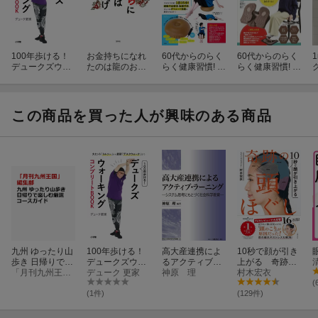
100年歩ける！
お金持ちになれ
60代からのらく
60代からのらく
デュークズウォ
たのは龍のおか
らく健康習慣! 座
らく健康習慣! 座
ーキング コンプ
げ
るだけ! イス型バ
ったままステッ
リートBOOK
ランスボール B
パー BOOK
OOK
この商品を買った人が興味のある商品
九州 ゆったり山
100年歩ける！
高大産連携によ
10秒で顔が引き
歩き 日帰りで楽
デュークズウォ
るアクティブ・
上がる 奇跡の
しむ厳選コース
「月刊九州王国」編集部
ーキング コンプ
デューク 更家
ラーニング
神原 理
頭ほぐし
村木宏衣
ガイド
リートBOOK
(
(1件)
(129件)