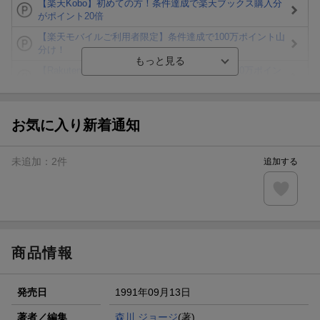
【楽天Kobo】初めての方！条件達成で楽天ブックス購入分
がポイント20倍
【楽天モバイルご利用者限定】条件達成で100万ポイント山
分け！
【Rakuten Fashion×楽天ブックス】条件達成で10万ポイン
ト山分け
【スタンプカード】楽天ポイントもらえる＆抽選で豪華景品
が当たる！
お気に入り新着通知
エントリー＆3,000円以上購入で無料データSIM（3GB/月プ
ラン）が当たる！
未追加：
2
件
追加する
楽天モバイル紹介キャンペーンの拡散で300円OFFクーポン
進呈
条件達成で楽天限定・宝塚歌劇 宙組貸切公演ペアチケット
が当たる
商品情報
発売日
1991年09月13日
著者／編集
森川 ジョージ
(著)