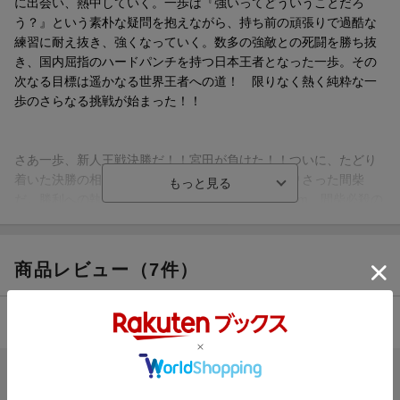
に出会い、熱中していく。一歩は『強いってどういうことだろ
う？』という素朴な疑問を抱えながら、持ち前の頑張りで過酷な
練習に耐え抜き、強くなっていく。数多の強敵との死闘を勝ち抜
き、国内屈指のハードパンチを持つ日本王者となった一歩。その
次なる目標は遥かなる世界王者への道！ 限りなく熱く純粋な一
歩のさらなる挑戦が始まった！！
さあ一歩、新人王戦決勝だ！！宮田が負けた！！ついに、たどり
着いた決勝の相手は、一歩の目標宮田を無残に葬りさった間柴
だ。勝利への執念を燃やす一歩だが、リーチ差20cm、間柴必殺の
フリッカージャブを防ぐ策はあるのか！？万全の仕上がりでリン
グに立つ2人に、因縁のゴングが鳴り響く！！
Round79 ヒットマンvs. ピーカブー
商品レビュー（7件）
Round80 こんなに強いのに
Round81 不気味な呟き
Round82 拳が砕けようとも
4.43
総合評価：
Round83 落ちた左腕
Round84 真柴仁王立ち
Round85 驚異のねばり
ブックスのレビュー（5件）
Round86 甦るヒットマン