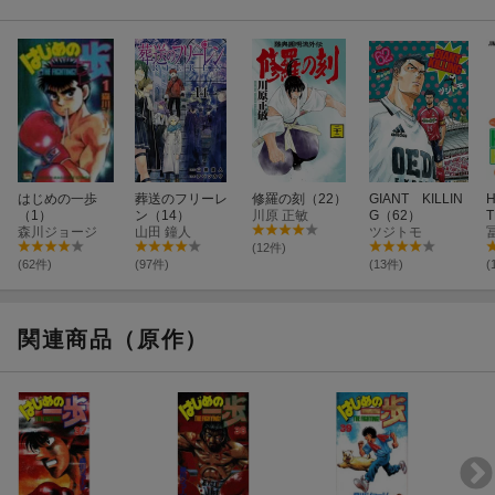
はじめの一歩
葬送のフリーレ
修羅の刻（22）
GIANT KILLIN
（1）
ン（14）
川原 正敏
G（62）
T
森川ジョージ
山田 鐘人
ツジトモ
(12件)
(62件)
(97件)
(13件)
(
関連商品（原作）