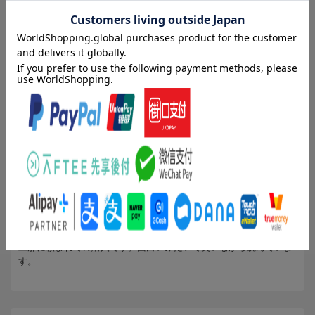
2人
が次のレビューを参考になったと評価しています
Round87 栄光の一歩
投稿日：2014年10月16日
5
評価：
にじいろのウサギ
(無題)
子供にたのまれて買いました。これくらい長いマンガだと、書店に
は置いてない巻もあるのですが、楽天さんは全巻あるのでたすかり
ます。
投稿日：2010年10月08日
4
評価：
購入者さん
(無題)
旦那に頼まれての購入です。面白いみたいで笑いながら読んでいま
す。