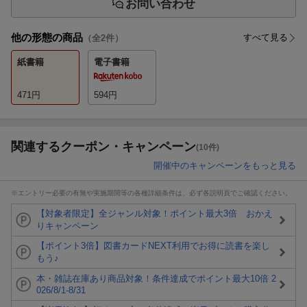
お問い合わせ
他の形態の商品
すべて見る
（全
2
件）
紙書籍
電子書籍
471
円
594
円
関連するクーポン・キャンペーン
(10件)
開催中のキャンペーンをもっと見る
※エントリー必要の有無や実施期間等の各種詳細条件は、必ず各説明頁でご確認ください。
【対象者限定】全ジャンル対象！ポイント最大3倍 おかえ
りキャンペーン
【ポイント3倍】図書カードNEXT利用でお得に読書を楽し
もう♪
本・雑誌在庫あり商品対象！条件達成でポイント最大10倍 2
026/8/1-8/31