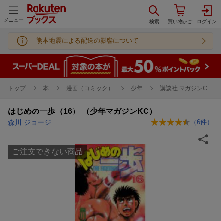
メニュー
熊本地震による配送の影響について
トップ
本
漫画（コミック）
少年
講談社 マガジンC
はじめの一歩（16） （少年マガジンKC）
森川 ジョージ
（
6
件）
ご注文できない商品