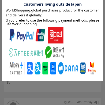
Round141 加速する男
投稿日：2010年11月28日
5
評価：
購入者さん
どっぷりはまってるコミック集め
先月に続いて第16巻から第20巻をまとめ買いしました。やはり好き
な作品は何度読んでもハマります。
投稿日：2010年10月08日
4
評価：
購入者さん
(無題)
旦那に頼まれての購入です。面白いみたいで笑いながら読んでいま
す。
投稿日：2010年10月04日