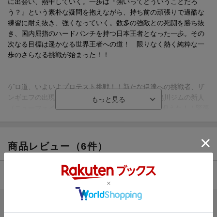
に出会い、熱中していく。一歩は『強いってどういうことだろ
う？』という素朴な疑問を抱えながら、持ち前の頑張りで過酷な
練習に耐え抜き、強くなっていく。数多の強敵との死闘を勝ち抜
き、国内屈指のハードパンチを持つ日本王者となった一歩。その
次なる目標は遥かなる世界王者への道！ 限りなく熱く純粋な一
歩のさらなる挑戦が始まった！！
ゲロ道、いよいよプロテスト挑戦！！新たな伊達への挑戦者、ザ
ンギエフの出現に不安を隠せない一歩。その頃、鴨川ジムの新人
（ニューフェイス）“ゲロ道”は、プロテストの日を迎えた！！緊張
のあまり、硬くなるゲロ道だが、この関門を通れば晴れて念願の
プロだ！！ゲロ道、とにかくがんばれ、一歩も応援してるぞ！！
Round133 がんばれ！ ゲロ道
商品レビュー（6件）
Round134 A級ボクサートーナメント
Round135 ごめんなさい
Round136 やめる、やめない!?
4.50
総合評価：
Round137 ウエルカム・パンチ
Round138 BGM作戦
Round139 戦う広告塔
ブックスのレビュー（4件）
Round140 最強の拳vs. 最速の男