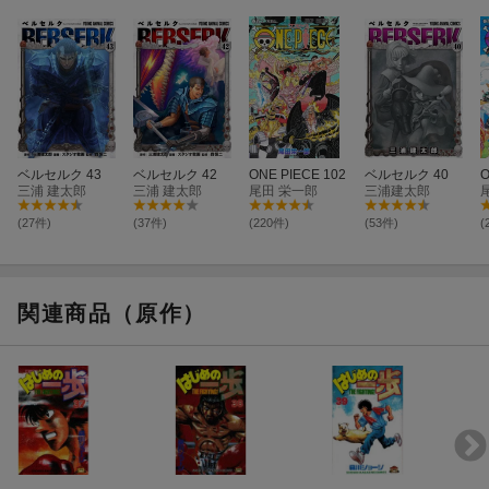
ベルセルク 43
ベルセルク 42
ONE PIECE 102
ベルセルク 40
O
三浦 建太郎
三浦 建太郎
尾田 栄一郎
三浦建太郎
(27件)
(37件)
(220件)
(53件)
(
関連商品（原作）