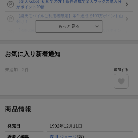
【楽天Kobo】初めての方！条件達成で楽天ブックス購入分
がポイント20倍
【楽天モバイルご利用者限定】条件達成で100万ポイント山
分け！
【Rakuten Fashion×楽天ブックス】条件達成で10万ポイン
ト山分け
【スタンプカード】楽天ポイントもらえる＆抽選で豪華景品
が当たる！
お気に入り新着通知
楽天モバイル紹介キャンペーンの拡散で300円OFFクーポン
進呈
未追加：
2
件
追加する
条件達成で楽天限定・宝塚歌劇 宙組貸切公演ペアチケット
が当たる
エントリー＆条件達成で『鬼滅の刃』オリジナルきんちゃく
袋が当たる！
商品情報
発売日
1992年12月11日
著者／編集
森川 ジョージ
(著)