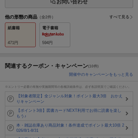
お問い合わせ
他の形態の商品
すべて見る
（全
2
件）
紙書籍
電子書籍
471
円
594
円
関連するクーポン・キャンペーン
(10件)
開催中のキャンペーンをもっと見る
※エントリー必要の有無や実施期間等の各種詳細条件は、必ず各説明頁でご確認ください。
【対象者限定】全ジャンル対象！ポイント最大3倍 おかえ
りキャンペーン
【ポイント3倍】図書カードNEXT利用でお得に読書を楽し
もう♪
本・雑誌在庫あり商品対象！条件達成でポイント最大10倍 2
026/8/1-8/31