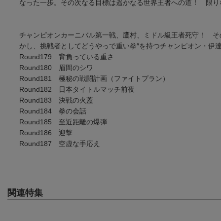
なった一歩。その次なる目標は遥かなる世界王者への道！ 限り
チャンピオンカーニバル第一戦、鷹村、ミドル級王者死守！ そ
かし、挑戦者としてどうやっで重い拳″を持つチャンピオン・伊
Round179 背負っている重さ
Round180 眉間のシワ
Round181 極秘の戦闘計画（ファイトプラン）
Round182 日本タイトルマッチ前夜
Round183 決戦の火蓋
Round184 拳の会話
Round185 至近距離の爆弾
Round186 迎撃
Round187 空虚な手応え
関連特集