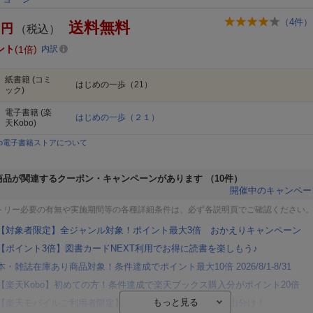
（
4
件）
送料無料
円
（税込）
ント
1倍
内訳
紙書籍
(コミ
はじめの一歩（21）
ック)
電子書籍
(楽
はじめの一歩（２１）
天Kobo)
bo電子書籍ストアについて
商品が関連するクーポン・キャンペーンがあります
（10件）
開催中のキャンペー
トリー必要の有無や実施期間等の各種詳細条件は、必ず各説明頁でご確認ください
【対象者限定】全ジャンル対象！ポイント最大3倍 おかえりキャンペーン
【ポイント3倍】図書カードNEXT利用でお得に読書を楽しもう♪
本・雑誌在庫あり商品対象！条件達成でポイント最大10倍 2026/8/1-8/31
【楽天Kobo】初めての方！条件達成で楽天ブックス購入分がポイント20倍
【楽天モバイルご利用者限定】条件達成で100万ポイント山分け！