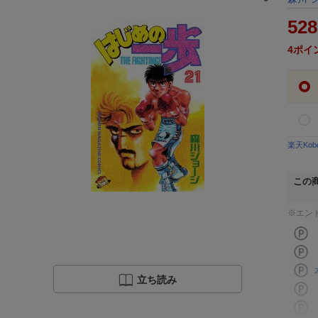
528
4
ポイ
楽天Ko
この
※エン
立ち読み