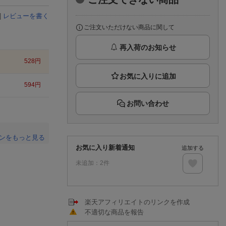
楽天チケット
エンタメニュース
|
レビューを書く
推し楽
ご注文いただけない商品に関して
再入荷のお知らせ
528
円
594
円
お問い合わせ
ンをもっと見る
お気に入り新着通知
追加する
。
未追加：
2
件
楽天アフィリエイトのリンクを作成
不適切な商品を報告