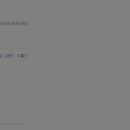
10年10月08日
る（
2
件）
/
書く