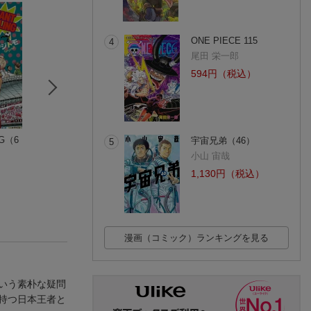
ONE PIECE 115
4
尾田 栄一郎
594円（税込）
NG（6
葬送のフリーレン（1
バキ道 15
バキ道 17
宇宙兄弟（46）
5
4）
板垣恵介
板垣恵介
小山 宙哉
山田 鐘人
(2件)
(3件)
(97件)
1,130円（税込）
漫画（コミック）ランキングを見る
いう素朴な疑問
持つ日本王者と