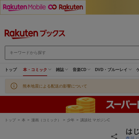
トップ
本・コミック
雑誌
音楽CD
DVD・ブルーレイ
熊本地震による配送の影響について
現
トップ
>
本
>
漫画（コミック）
>
少年
>
講談社 マガジンC
在
地
はじ
森川 