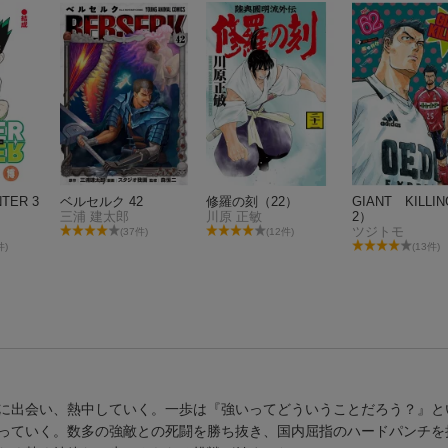
TER 3
ベルセルク 42
修羅の刻（22）
GIANT KILLI
三浦 建太郎
川原 正敏
2）
ツジトモ
(37件)
(12件)
件)
(13件)
に出会い、熱中していく。一歩は『強いってどういうことだろう？』と
っていく。数多の強敵との死闘を勝ち抜き、国内屈指のハードパンチを