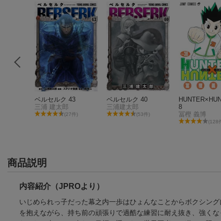
レン（1
ベルセルク 43
ベルセルク 40
HUNTER×HUN
三浦 建太郎
三浦建太郎
8
冨樫 義博
(27件)
(53件)
05件)
(128
商品説明
内容紹介（JPROより）
いじめられっ子だった幕之内一歩はひょんなことからボクシング
を抱えながら、持ち前の頑張りで過酷な練習に耐え抜き、強くな