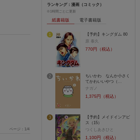
ランキング：漫画（コミック）
※1時間ごとに更新
紙書籍版
電子書籍版
【予約】キングダム 80
1
原 泰久
770円（税込）
ちいかわ なんか小さく
2
てかわいいやつ（…
ナガノ
1,375円（税込）
【予約】メイドインアビ
3
ス（15）
ページ：
1
/
4
つくしあきひと
1,100円（税込）