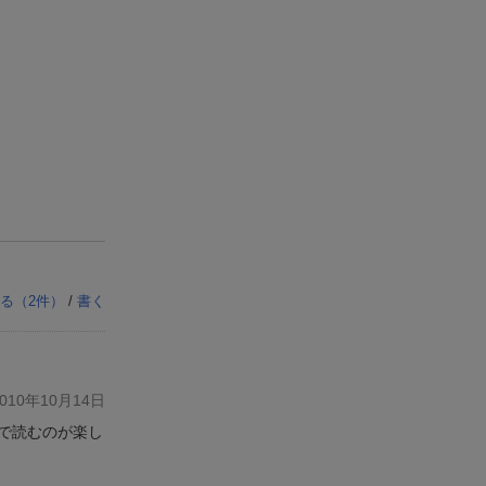
る（
2
件）
/
書く
10年10月14日
で読むのが楽し