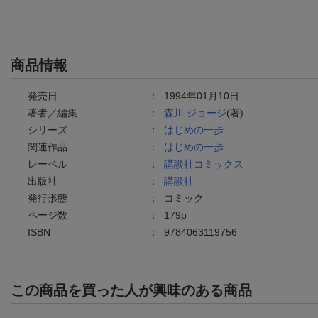
商品情報
発売日
：
1994年01月10日
著者／編集
：
森川 ジョージ
(著)
シリーズ
：
はじめの一歩
関連作品
：
はじめの一歩
レーベル
：
講談社コミックス
出版社
：
講談社
発行形態
：
コミック
ページ数
：
179p
ISBN
：
9784063119756
この商品を買った人が興味のある商品