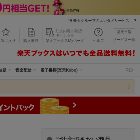
楽天グループのエンタメサービス
本/ゲーム/CD/DVD
注文内容の確認・
楽天市場
キャンセル
楽天ブックス
サービス一覧
お気に入り
購入履歴
楽天ブックスMyページ
ヘルプ
電子書籍
楽天Kobo
雑誌読み放題
楽天マガジン
放題
音楽配信
電子書籍(楽天Kobo)
R18+
音楽配信
楽天ミュージック
動画配信
楽天TV
動画配信ガイド
Rakuten PLAY
無料テレビ
Rチャンネル
チケット
ご注文できない商品