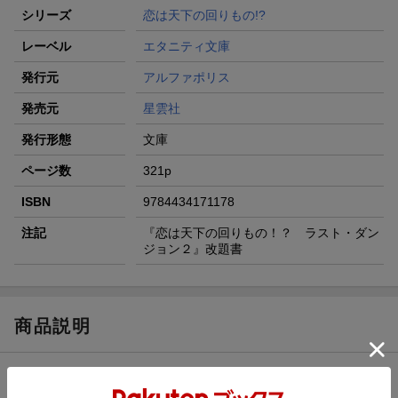
シリーズ
恋は天下の回りもの!?
レーベル
エタニティ文庫
発行元
アルファポリス
発売元
星雲社
発行形態
文庫
ページ数
321p
ISBN
9784434171178
注記
『恋は天下の回りもの！？ ラスト・ダン
ジョン２』改題書
商品説明
内容紹介（「BOOK」データベースより）