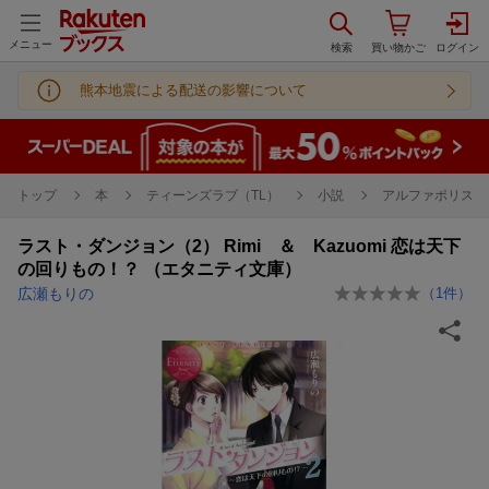
メニュー
熊本地震による配送の影響について
トップ
本
ティーンズラブ（TL）
小説
アルファポリス 
ラスト・ダンジョン（2） Rimi ＆ Kazuomi 恋は天下
の回りもの！？ （エタニティ文庫）
広瀬もりの
（
1
件）