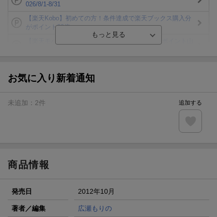
026/8/1-8/31
【楽天Kobo】初めての方！条件達成で楽天ブックス購入分
がポイント20倍
【楽天モバイルご利用者限定】条件達成で100万ポイント山
分け！
【Rakuten Fashion×楽天ブックス】条件達成で10万ポイン
ト山分け
お気に入り新着通知
【スタンプカード】楽天ポイントもらえる＆抽選で豪華景品
が当たる！
未追加：
2
件
追加する
エントリー＆3,000円以上購入で無料データSIM（3GB/月プ
ラン）が当たる！
楽天モバイル紹介キャンペーンの拡散で300円OFFクーポン
進呈
商品情報
発売日
2012年10月
著者／編集
広瀬もりの