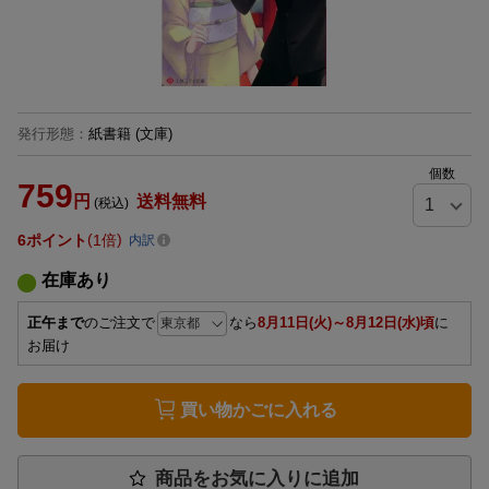
発行形態
：
紙書籍
(文庫)
個数
759
円
送料無料
(税込)
6
ポイント
1倍
内訳
在庫あり
正午まで
のご注文で
なら
8月11日(火)～8月12日(水)頃
に
お届け
買い物かごに入れる
商品をお気に入りに追加