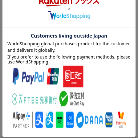
ちょっと変わった同居生活をきっかけに、晴れて恋人同士となっ
た梨実と和臣。順調な交際を重ねるふたりは近々、和臣の実家で
ある旅館へ挨拶に行く約束をしていた。けれど急遽、彼の海外出
張が大決定！ひとりで旅館を訪れた梨実はなぜか助っ人として仲
居をすることに。パワフルな和臣の家族や先輩仲居に振り回さ
れ、おまけに元カノまで現れて…！？巻き込まれ体質なＯＬの波
乱万丈な恋の行方はー。
目次（「BOOK」データベースより）
恋は天下の回りもの！？／終わりよければすべてよし
著者情報（「BOOK」データベースより）
広瀬もりの（ヒロセモリノ）
２００１年よりｗｅｂにて小説を発表。数多くの恋愛小説を執
筆、掲載している。『片側の未来』にて出版デビューに至る（本
データはこの書籍が刊行された当時に掲載されていたものです）