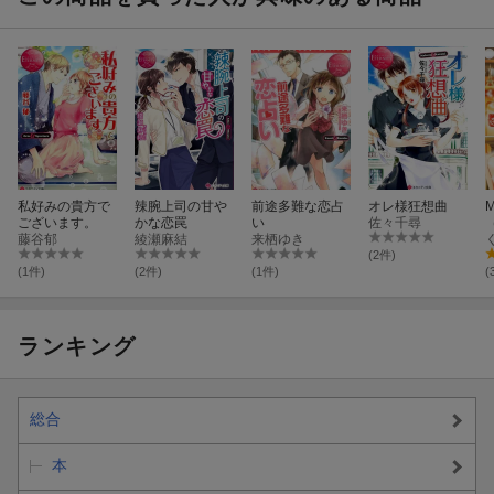
私好みの貴方で
辣腕上司の甘や
前途多難な恋占
オレ様狂想曲
M
ございます。
かな恋罠
い
佐々千尋
藤谷郁
綾瀬麻結
来栖ゆき
(2件)
(1件)
(2件)
(1件)
(
ランキング
総合
本