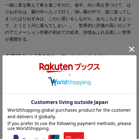
一緒に星を数えて夜を過ごすのだ。途中、白い馬を見つけて、は
りねずみは、霧の中へ入って行く。深い霧の中で、道に迷ってし
まったはりねずみは、こわい思いをしながら、あちこちさまよっ
て、とうとう川に落ちてしまい…。 世界的に評価の高いロシア
のアニメーション作家の初めての絵本。詩情あふれる美しい世界
が展開する。
内容紹介（「BOOK」データベースより）
きりのなかではりねずみが体験したのは、あこがれ、おどろき、
おそれ、そして、よろこび…、そう、人生そのものなんだ。映像
の詩人と呼ばれ、世界的に評価の高いロシアのアニメーション作
家ノルシュテインが、短編アニメーションの傑作『きりのなかの
はりねずみ』を、新たに絵本として見事に表現してくれました。
絵は、ノルシュテイン作品の美術監督でパートナーでもあるヤル
ブーソヴァが担当。詩情あふれる、美しく、味わい深い絵本で
す。
著者情報（「BOOK」データベースより）