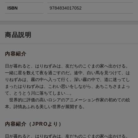
ISBN
9784834017052
商品説明
内容紹介
日が暮れると、はりねずみは、友だちのこぐまの家へ出かける。
一緒に星を数えて夜を過ごすのだ。途中、白い馬を見つけて、は
りねずみは、霧の中へ入って行く。深い霧の中で、道に迷ってし
まったはりねずみは、こわい思いをしながら、あちこちさまよっ
て、とうとう川に落ちてしまい…。
世界的に評価の高いロシアのアニメーション作家の初めての絵
本。詩情あふれる美しい世界が展開する。
内容紹介（JPROより）
日が暮れると、はりねずみは、友だちのこぐまの家へ出かける。