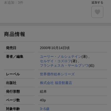
未追加：
3
件
追加する
商品情報
発売日
2000年10月14日頃
著者／編集
ユーリー・ノルシュテイン
(著) ,
セルゲイ・コズロフ
(著) ,
フランチェスカ・ヤールブソワ
(絵)
レーベル
世界傑作絵本シリーズ
出版社
株式会社 福音館書店
発行形態
絵本
ページ数
40p
対象年齢
3~5歳