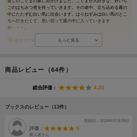
良しのこぐまの家に出かけました。こぐまが大好きな、野いち
ごのはちみつ煮を持っていきます。その途中、立ち込める霧の
ヤルブーソヴァ，フランチェスカ（Yarbusova,Francheska）
中にたたずむ白い馬に出会います。はりねずみは白い馬のとこ
１９４２年、アルマータ（カザフスタン）で生まれ、モスクワで
ろへ行きたくて、思い切って霧の中に入っていきます
育つ。普通の学校に通うかたわら１２歳から美術学校に通う。１
が・・・。
９６７年にモスクワ映画大学美術学科を卒業。アニメーション連
盟に就職し、アニメーションの美術監督として働く。ノルシュテ
イン監督による作品《きりのなかのはりねずみ》、《話の話》の
美術監督として繊細で美しい映像を実現する。ノルシュテインと
仰々しいことを言わず、構えず、でもこどもには良いものを与
は、私生活でもパートナーである（本データはこの書籍が刊行さ
えたい。美術展に親子で行くには、まだちょっと。でも成長し
れた当時に掲載されていたものです）
てきたので与える書籍の幅を広げたい。そう思うなら、「きり
商品レビュー（64件）
のなかのはりねずみ」はとてもおすすめです。芸術的、幻想的
な絵本。とっくに字が分かるようになった重いこどもを、久し
4.20
総合評価：
ぶりに膝に乗せて。説明しなくてもよい。感想を聞いたりして
はいけない。黙って親子で眺めていられる。気持ちよい親しい
沈黙のあとで、はりねずみくんたちのお茶の風景があんまりす
ブックスのレビュー（13件）
てきなので、じゃあ、おやつにしましょうかって言っちゃった
りする、そんな絵本。（ニールスさん 30代・香川県 ）
投稿日：2024年07月09日
5
評価：
購入者さん