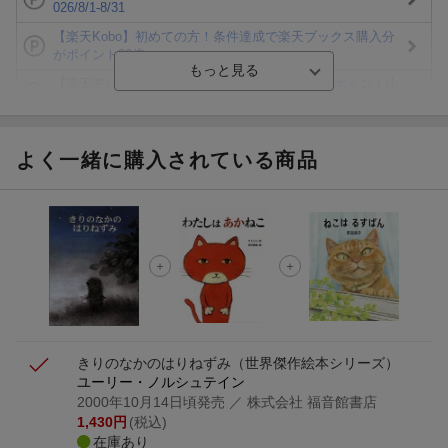
026/8/1-8/31
【楽天Kobo】初めての方！条件達成で楽天ブックス購入分
がポイント20倍
【楽天モバイルご利用者限定】条件達成で100万ポイント山
分け！
【Rakuten Fashion×楽天ブックス】条件達成で10万ポイン
ト山分け
よく一緒に購入されている商品
【スタンプカード】楽天ポイントもらえる＆抽選で豪華景品
が当たる！
エントリー＆3,000円以上購入で無料データSIM（3GB/月プ
ラン）が当たる！
楽天モバイル紹介キャンペーンの拡散で300円OFFクーポン
進呈
きりのなかのはりねずみ
（世界傑作絵本シリーズ）
ユーリー・ノルシュテイン
2000年10月14日頃発売
／ 株式会社 福音館書店
1,430
円
(税込)
在庫あり