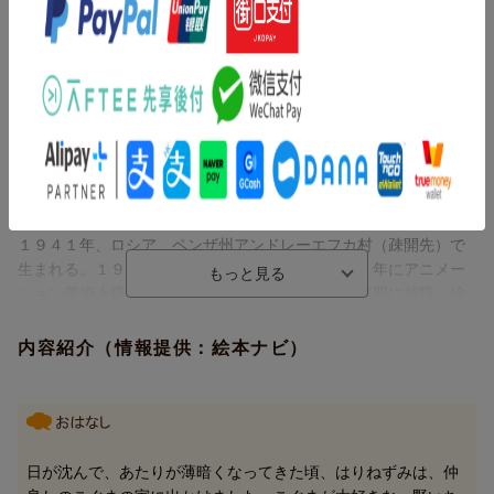
コズロフ，セルゲイ（Kozlov,Sergey）
１９３９年、モスクワ生まれ。現代ロシアを代表する児童文学作
家。１９６２年に最初の本『おひさまがこわれた』を発表して以
来、子供のためのお話、詩、自然や動物についての短編など３０
冊以上の本を執筆し、世界各国で翻訳出版されている。日本で翻
訳出版されたものに『ハリネズミくんと森のともだち』（岩波書
店）がある
ノルシュテイン，ユーリー（Norshteyn,Yury）
１９４１年、ロシア、ペンザ州アンドレーエフカ村（疎開先）で
生まれる。１９４３年からモスクワ在住。１９６１年にアニメー
ション美術上級コースを卒業し、アニメーション連盟に就職。絵
画に転向しようと美術学校入学の試験準備を始めるが、セルゲ
イ・エイゼンシュテイン全集に触発され、アニメーション監督の
内容紹介（情報提供：絵本ナビ）
道を選ぶ。（エイゼンシュテインはソ連映画の開拓者で、モンタ
ージュ理論により映画芸術に大きな功績を残した人物。）アニメ
ーション作品としては《きつねとうさぎ》、《あおさぎとつ
る》、《話の話》、それと、本書のもとになった《きりのなかの
はりねずみ》などがある。現在、ゴーゴリ原作の《外套》のアニ
日が沈んで、あたりが薄暗くなってきた頃、はりねずみは、仲
メーションを製作中