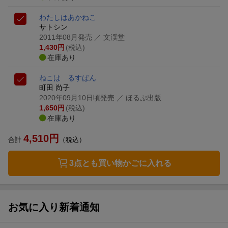
わたしはあかねこ
サトシン
2011年08月発売
／ 文渓堂
1,430
円
(税込)
在庫あり
ねこは るすばん
町田 尚子
2020年09月10日頃発売
／ ほるぷ出版
1,650
円
(税込)
在庫あり
4,510
円
合計
（税込）
3点とも買い物かごに入れる
お気に入り新着通知