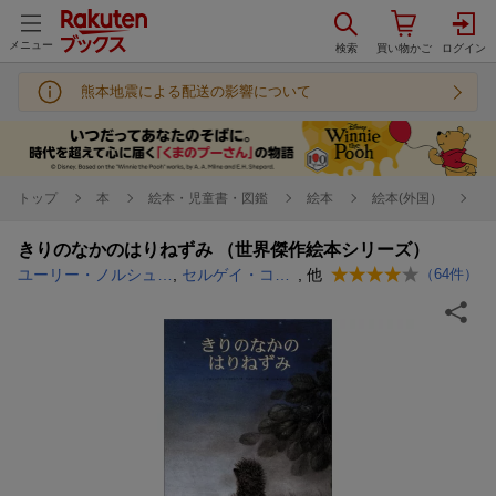
メニュー
熊本地震による配送の影響について
トップ
本
絵本・児童書・図鑑
絵本
絵本(外国）
きりのなかのはりねずみ （世界傑作絵本シリーズ）
ユーリー・ノルシュテイン
,
セルゲイ・コズロフ
, 他
（
64
件）