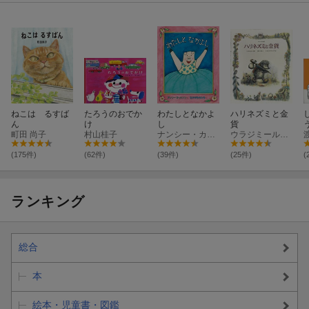
ねこは るすば
たろうのおでか
わたしとなかよ
ハリネズミと金
ん
け
し
貨
町田 尚子
村山桂子
ナンシー・カールソン
ウラジミール・オルロフ
(175件)
(62件)
(39件)
(25件)
(
ランキング
総合
本
絵本・児童書・図鑑