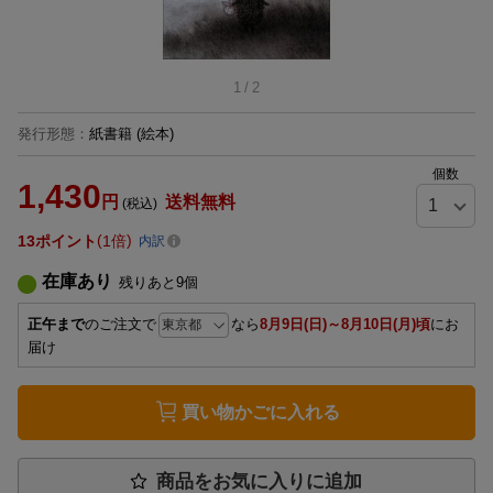
1
/
2
発行形態
：
紙書籍
(絵本)
個数
1,430
円
送料無料
(税込)
13
ポイント
1倍
内訳
在庫あり
残りあと
9
個
正午まで
のご注文で
なら
8月9日(日)～8月10日(月)頃
にお
届け
買い物かごに入れる
商品をお気に入りに追加