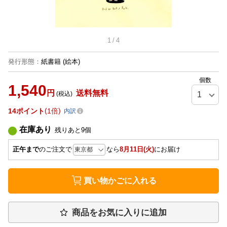
1
/
4
発行形態
：
紙書籍
(絵本)
個数
1,540
円
送料無料
(税込)
14
ポイント
1倍
内訳
在庫あり
残りあと
9
個
正午まで
のご注文で
なら
8月11日(火)
にお届け
買い物かごに入れる
商品をお気に入りに追加