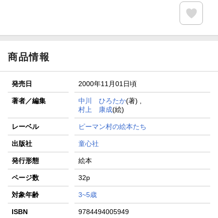
商品情報
発売日
2000年11月01日頃
著者／編集
中川 ひろたか
(著) ,
村上 康成
(絵)
レーベル
ピーマン村の絵本たち
出版社
童心社
発行形態
絵本
ページ数
32p
対象年齢
3~5歳
ISBN
9784494005949