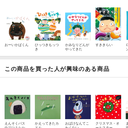
おーいかばくん
ひっつきもっつ
かみなりどんが
すききらい
き
やってきた
この商品を買った人が興味のある商品
えんそくバス
かえってきたカ
おばけなんてこ
クリスマス・オ
中川ひろたか
エル
わくない
ールスター