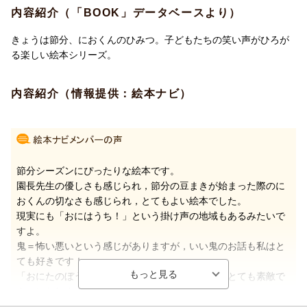
「いい、おにはーうちー！」
内容紹介（「BOOK」データベースより）
とぼけていながら、心づかいのある園長先生のはからいに、心あ
きょうは節分、におくんのひみつ。子どもたちの笑い声がひろが
たたまる作品です。
る楽しい絵本シリーズ。
人を仲間はずれにしないことや、節分でどうして豆をまくのか、
どうして鬼は外なのかなど、行事についての知識にも自然にふれ
内容紹介（情報提供：絵本ナビ）
ることができます。
園での行事がテーマとなった人気シリーズ「ピーマン村の絵本た
ち」の1冊。
節分シーズンにぴったりな絵本です。
園長先生の優しさも感じられ，節分の豆まきが始まった際のに
おくんの切なさも感じられ，とてもよい絵本でした。
現実にも「おにはうち！」という掛け声の地域もあるみたいで
すよ。
鬼＝怖い悪いという感じがありますが，いい鬼のお話も私はと
ても好きです！
「おにたのぼうし」「ないたあかおに」なんかもとても素敵で
キュンとしますものね。
人間界にも鬼の世界にも，いい人も悪い人もいるという教訓に