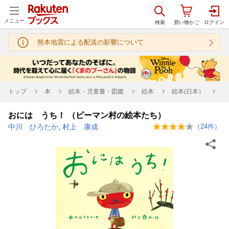
メニュー
熊本地震による配送の影響について
トップ
本
絵本・児童書・図鑑
絵本
絵本(日本）
おには うち！ （ピーマン村の絵本たち）
中川 ひろたか
,
村上 康成
（
24
件）