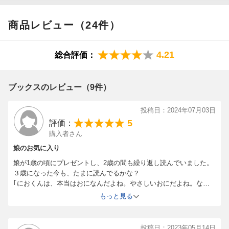
もなるかもですね。（まゆみんみんさん 30代・兵庫県 女の
子5歳）
商品レビュー（24件）
4.21
総合評価：
【情報提供・絵本ナビ】
ブックスのレビュー（9件）
投稿日：2024年07月03日
5
評価：
購入者さん
娘のお気に入り
娘が1歳の頃にプレゼントし、2歳の間も繰り返し読んでいました。
３歳になった今も、たまに読んでるかな？
｢におくんは、本当はおになんだよね。やさしいおにだよね。なん
で？｣などと言いながら、楽しんでいます。
もっと見る
投稿日：2023年05月14日