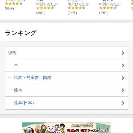
中川ひろたか
中川ひろたか
中川ひろたか
(91件)
(
(30件)
(24件)
(24件)
ランキング
総合
本
絵本・児童書・図鑑
絵本
絵本(日本）