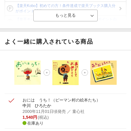
【楽天Kobo】初めての方！条件達成で楽天ブックス購入分
がポイント20倍
【楽天モバイルご利用者限定】条件達成で100万ポイント山
分け！
【Rakuten Fashion×楽天ブックス】条件達成で10万ポイン
ト山分け
よく一緒に購入されている商品
【スタンプカード】楽天ポイントもらえる＆抽選で豪華景品
が当たる！
エントリー＆3,000円以上購入で無料データSIM（3GB/月プ
ラン）が当たる！
楽天モバイル紹介キャンペーンの拡散で300円OFFクーポン
進呈
おには うち！
（ピーマン村の絵本たち）
中川 ひろたか
2000年11月01日頃発売
／ 童心社
1,540
円
(税込)
在庫あり