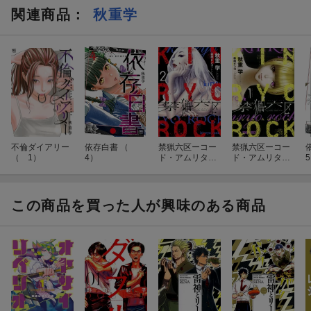
関連商品
：
秋重学
不倫ダイアリー
依存白書 （
禁猟六区ーコー
禁猟六区ーコー
（ 1）
4）
ド・アムリター
ド・アムリター
（2）
（1）
この商品を買った人が興味のある商品