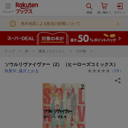
メニュー
熊本地震による配送の影響について
トップ
本
漫画（コミック）
その他
ソウルリヴァイヴァー（2） （ヒーローズコミックス）
秋重学
,
藤沢とおる
（
1
件）