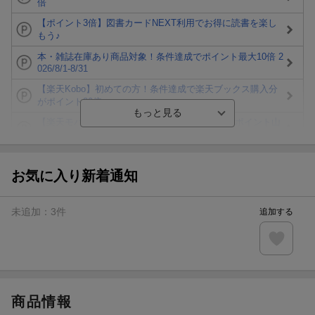
倍
【ポイント3倍】図書カードNEXT利用でお得に読書を楽し
もう♪
本・雑誌在庫あり商品対象！条件達成でポイント最大10倍 2
026/8/1-8/31
【楽天Kobo】初めての方！条件達成で楽天ブックス購入分
がポイント20倍
【楽天モバイルご利用者限定】条件達成で100万ポイント山
分け！
【Rakuten Fashion×楽天ブックス】条件達成で10万ポイン
ト山分け
お気に入り新着通知
【スタンプカード】楽天ポイントもらえる＆抽選で豪華景品
が当たる！
未追加：
3
件
追加する
楽天モバイル紹介キャンペーンの拡散で300円OFFクーポン
進呈
条件達成で楽天限定・宝塚歌劇 宙組貸切公演ペアチケット
が当たる
商品情報