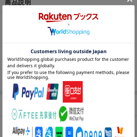
商品説明
内容紹介
「ちょっくら逝ってくっか。魂を奪還しによ」--“生”と“死”の狭間
で、逝ってしまったものを再び還す“魂の救出屋”が、ここに。「魂
の救出屋」稼業のジンとクララは、死んだ人間を生き返らせるー
ー人呼んで“ソウルリヴァイヴァー”。“死”と“無”の狭間「死界」で
繰り広げられる“魂”の救出ミッションを、100％の成功率で遂行す
る二人のもとには、さまざまな依頼が舞い込むのだが……。［GT
O］藤沢とおる＋秋重 学［GO-ON！］コンビが放つ、アクショ
ン・エンターテインメント第2弾!!
商品レビュー（1件）
総合評価：
条件に満たないため、評価は表示できません。