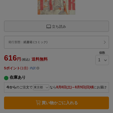
立ち読み
発行形態
：
紙書籍
(コミック)
個数
616
円
送料無料
(税込)
5
ポイント
1倍
内訳
在庫あり
今から
のご注文で
なら
8月8日(土)～8月9日(日)頃
にお届け
買い物かごに入れる