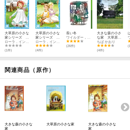
大草原の小さな
大草原の小さな
長い冬
大きな森の小さ
家シリーズ 大
家シリーズ 大
ワイルダー，L．I．
な家 大草原の
草原の小さな
ローラ．インガルス・ワイルダー
きな森の小さな
ローラ．インガルス・ワイルダー
ローラと西部開
ちば かおり
家 （新装版）
家 （新装版）
拓史
(26件)
(
(1件)
(4件)
(4件)
関連商品（原作）
大きな森の小さな
大草原の小さな家
大きな森の小さな
家
家