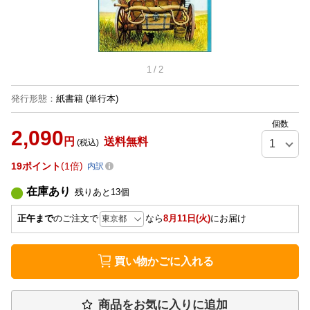
1
/
2
発行形態
：
紙書籍
(単行本)
個数
2,090
円
送料無料
(税込)
19
ポイント
1倍
内訳
在庫あり
残りあと
13
個
正午まで
のご注文で
なら
8月11日(火)
にお届け
買い物かごに入れる
商品をお気に入りに追加