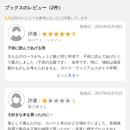
ブックスのレビュー（2件）
1人
が次のレビューを参考になったと評価しています
投稿日：2011年01月19日
5
評価：
ロバート・シャノン
子供に読んであげる用
主人公のローラがちょうど娘と同じ年頃で、子供に読んであげたく
て購入しました（子供の父親です）。名作です。特に、挿絵は福音
館のものしか考えられません。ガース・ウィリアムスが１０年間か
けて、実際にインガルス家の足取りをたっどて書いた挿絵は、作品
もっと見る
の印象にぴったりです。
投稿日：2017年01月31日
1
評価：
購入者さん
大好きな本を買ったのに‥
落として痛んだのか、カバーと本のかどが潰れていました。長期保
存用で新品を正規の値段で買ったのに‥非常に残念でなりません。