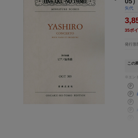
05
矢代 
3,8
35
ポ
発行形
この
※エン