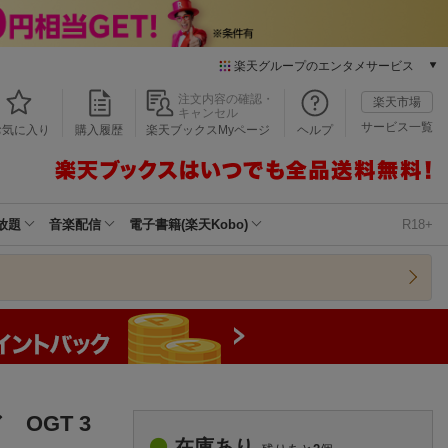
楽天グループのエンタメサービス
本/ゲーム/CD/DVD
注文内容の確認・
楽天市場
キャンセル
楽天ブックス
サービス一覧
お気に入り
購入履歴
楽天ブックスMyページ
ヘルプ
電子書籍
楽天Kobo
雑誌読み放題
楽天マガジン
放題
音楽配信
電子書籍(楽天Kobo)
R18+
音楽配信
楽天ミュージック
動画配信
楽天TV
動画配信ガイド
Rakuten PLAY
無料テレビ
Rチャンネル
OGT 3
チケット
在庫あり