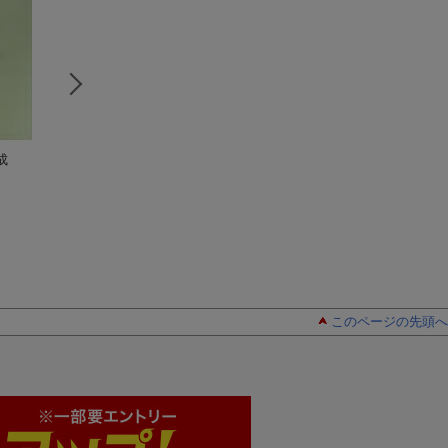
成
ピアノ・ソナタ
矢代秋雄音楽論集
ピアノ・ソナタ
（
矢代秋雄
矢代秋雄
代日本の音楽）
矢代秋雄
このページの先頭へ