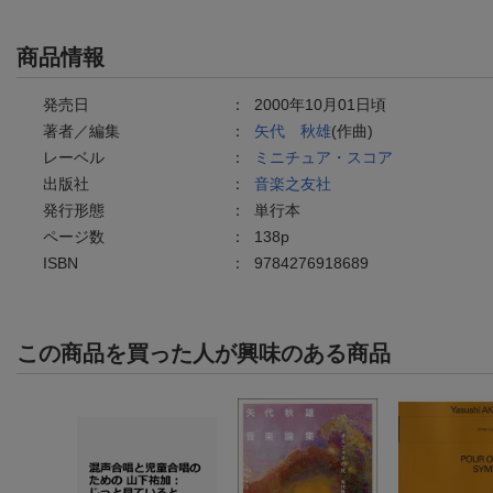
商品情報
発売日
：
2000年10月01日頃
著者／編集
：
矢代 秋雄
(作曲)
レーベル
：
ミニチュア・スコア
出版社
：
音楽之友社
発行形態
：
単行本
ページ数
：
138p
ISBN
：
9784276918689
この商品を買った人が興味のある商品