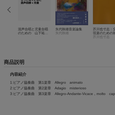
ピアノソ
混声合唱と児童合唱
矢代秋雄音楽論集
芥川也寸志：
こころに響
のための 山下祐
矢代秋雄
弦楽のための
た
加：じっと見ている
芥川也寸志
と 混声四部＋児童
商品説明
内容紹介
1:ピアノ協奏曲 第1楽章 Allegro animato
2:ピアノ協奏曲 第2楽章 Adagio misterioso
3:ピアノ協奏曲 第3楽章 Allegro-Andante-Vicace，molto capri