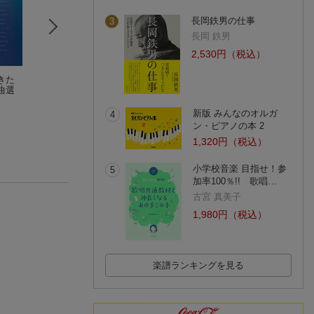
長岡鉄男の仕事
3
長岡 鉄男
2,530円（税込）
きた
ヤマハ ピアノライブ
ピアノトリオ 葉加瀬
ピアノトリオ 葉
曲選
ラリー ピアノ練習曲
太郎・西村由紀江・
太郎・西村由紀江
集 3 〜ピアノテクニ
柏木広樹 NH&K TRIO
葉加瀬太郎
柏木広樹 NH&K T
葉加瀬太郎
ック〜
Adagio Vol.1
Adagio Vol.2
(1件)
新版 みんなのオルガ
4
ン・ピアノの本 2
1,320円（税込）
小学校音楽 目指せ！参
5
加率100％!! 歌唱…
古宮 真美子
1,980円（税込）
楽譜ランキングを見る