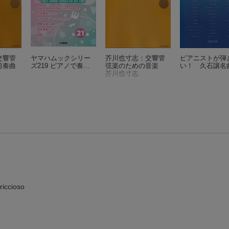
交響管
ヤマハムックシリー
芥川也寸志：交響管
ピアニストが弾
前奏曲
ズ219 ピアノで奏で
弦楽のための音楽
い！ 久石譲名
る♪ 定番アニソンベス
芥川也寸志
ト
ccioso