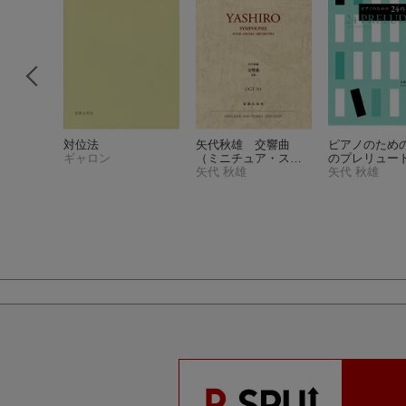
小品集
対位法
矢代秋雄 交響曲
ピアノのための
の音楽）
ギャロン
（ミニチュア・スコ
のプレリュー
ア OGT311）
矢代 秋雄
矢代 秋雄