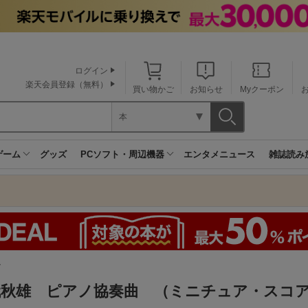
ログイン
楽天会員登録（無料）
買い物かご
お知らせ
Myクーポン
本
ゲーム
グッズ
PCソフト・周辺機器
エンタメニュース
雑誌読み
ク
秋雄 ピアノ協奏曲 （ミニチュア・スコア 