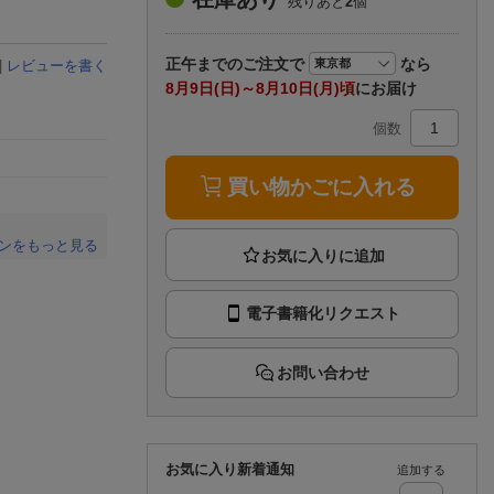
残りあと
2
個
楽天チケット
エンタメニュース
推し楽
正午まで
のご注文で
なら
|
レビューを書く
8月9日(日)～8月10日(月)頃
にお届け
個数
買い物かごに入れる
ンをもっと見る
。
電子書籍化リクエスト
お問い合わせ
お気に入り新着通知
追加する