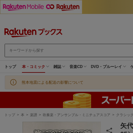
トップ
本・コミック
雑誌
音楽CD
DVD・ブルーレイ
熊本地震による配送の影響について
現
トップ
>
本
>
楽譜
>
吹奏楽・アンサンブル・ミニチュアスコア
>
クラシッ
在
地
矢代