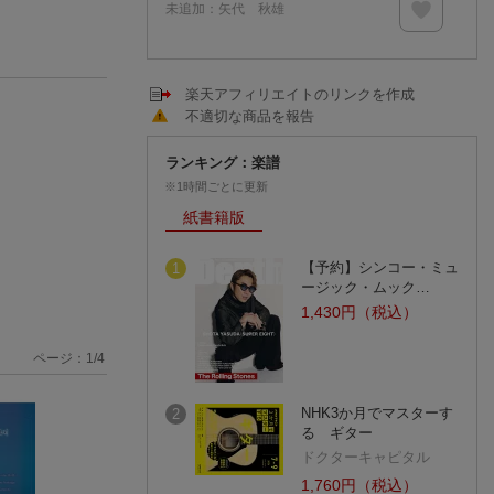
未追加：
矢代 秋雄
楽天アフィリエイトのリンクを作成
不適切な商品を報告
ランキング：楽譜
※1時間ごとに更新
紙書籍版
【予約】シンコー・ミュ
1
ージック・ムック…
1,430円（税込）
ページ：
1
/
4
NHK3か月でマスターす
2
る ギター
ドクターキャピタル
1,760円（税込）