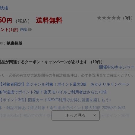
）
秋雄
50
（
0
件）
送料無料
円
（税込）
イント
1倍
内訳
態
：
紙書籍版
商品が関連するクーポン・キャンペーンがあります
（10件）
開催中のキャンペー
トリー必要の有無や実施期間等の各種詳細条件は、必ず各説明頁でご確認ください
【対象者限定】全ジャンル対象！ポイント最大3倍 おかえりキャンペーン
条件達成でポイント2倍！楽天モバイルご利用者はさらに+1倍
【ポイント3倍】図書カードNEXT利用でお得に読書を楽しもう♪
本・雑誌在庫あり商品対象！条件達成でポイント最大10倍 2026/8/1-8/31
【楽天Kobo】初めての方！条件達成で楽天ブックス購入分がポイント20倍
【楽天モバイルご利用者限定】条件達成で100万ポイント山分け！
【Rakuten Fashion×楽天ブックス】条件達成で10万ポイント山分け