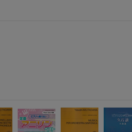
【スタンプカード】楽天ポイントもらえる＆抽選で豪華景品が当たる！
エントリー＆3,000円以上購入で無料データSIM（3GB/月プラン）が当たる！
楽天モバイル紹介キャンペーンの拡散で300円OFFクーポン進呈