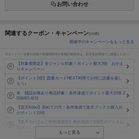
お問い合わせ
関連するクーポン・キャンペーン
(10件)
開催中のキャンペーンをもっと見る
※エントリー必要の有無や実施期間等の各種詳細条件は、必ず各説明頁でご確認ください。
【対象者限定】全ジャンル対象！ポイント最大3倍 おかえ
りキャンペーン
【ポイント3倍】図書カードNEXT利用でお得に読書を楽し
もう♪
本・雑誌在庫あり商品対象！条件達成でポイント最大10倍 2
026/8/1-8/31
【楽天Kobo】初めての方！条件達成で楽天ブックス購入分
がポイント20倍
【楽天モバイルご利用者限定】条件達成で100万ポイント山
分け！
【Rakuten Fashion×楽天ブックス】条件達成で10万ポイン