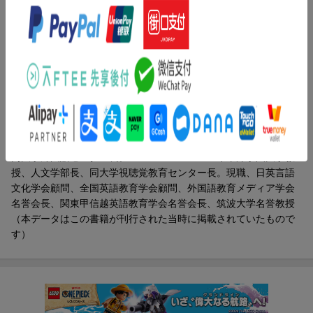
音」のこと ほか）
著者情報（「BOOK」データベースより）
浅野博（アサノヒロシ）
１９５１年東京高等師範学校（筑波大学の前身）英文科卒。１９
５１〜１９６４年神奈川県立川崎高校、東京学芸大学附属高校、
東京教育大学附属中学校教諭。１９６５〜１９７４年東京電機大
学講師、助教授。１９７４〜１９９５年筑波大学助教授、教授、
同大学外国語センター長。１９９６〜２００４年東洋学園大学教
授、人文学部長、同大学視聴覚教育センター長。現職、日英言語
文化学会顧問、全国英語教育学会顧問、外国語教育メディア学会
名誉会長、関東甲信越英語教育学会名誉会長、筑波大学名誉教授
（本データはこの書籍が刊行された当時に掲載されていたもので
す）