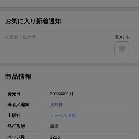
ト山分け
【スタンプカード】楽天ポイントもらえる＆抽選で豪華景品
が当たる！
お気に入り新着通知
楽天モバイル紹介キャンペーンの拡散で300円OFFクーポン
進呈
未追加：
浅野博
追加する
条件達成で楽天限定・宝塚歌劇 宙組貸切公演ペアチケット
が当たる
エントリー＆条件達成で『鬼滅の刃』オリジナルきんちゃく
袋が当たる！
商品情報
発売日
2013年01月
著者／編集
浅野博
出版社
リーベル出版
発行形態
新書
ページ数
122p