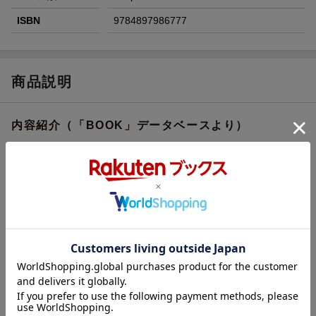
ISBN
9784897986777
商品説明
内容紹介（「BOOK」データベースより）
“健全な言語感覚”が失われていないか？英語教師歴５０年の著者
が、日本の英語教育の現状とテレビ番組の実状を辛口で綴った評
論＆エッセー集。
目次（「BOOK」データベースより）
第１部 英語教育批評（言語感覚の問題／「日本語と英語の違
い」を考える／「本から学ぶこと」の意味／「教育実習と英語教
員の養成」を考える ほか）／第２部 私のテレビ批評（「セサ
ミストリート」の復活で思うこと／「サブリミナル効果」のこと
を考える／「人種差別」について考えること／「スポーツ放送と