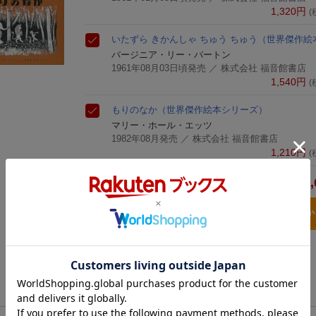
1,320
円
(
いたずら きかんしゃ ちゅう ちゅう
（世界傑作絵
バージニア・リー・バートン
1961年08月03日頃発売
／ 株式会社 福音館書店
1,540
円
(
もりのなか
（世界傑作絵本シリーズ）
マリー・ホール・エッツ
1982年08月発売
／ 株式会社 福音館書店
1,210
円
(
4,
合計
3点とも買い物