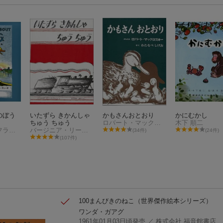
のぼう
いたずら きかんしゃ
かもさんおとおり
かにむかし
ちゅう ちゅう
ロバート・マックロスキー
木下 順二
マジョリー・フラック
バージニア・リー・バートン
(34件)
(24件)
(107件)
100まんびきのねこ
（世界傑作絵本シリーズ）
ワンダ・ガアグ
1961年01月03日頃発売
／ 株式会社 福音館書店