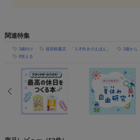
関連特集
3歳向け
福音館書店 「３才向きのえほん」
3歳から
#笑える