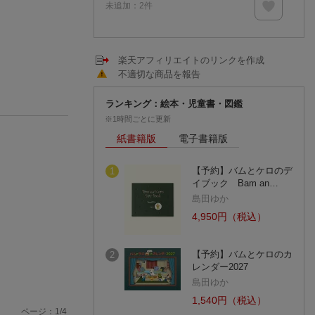
未追加：
2
件
楽天アフィリエイトのリンクを作成
不適切な商品を報告
ランキング：絵本・児童書・図鑑
※1時間ごとに更新
紙書籍版
電子書籍版
【予約】バムとケロのデ
1
イブック Bam an…
島田ゆか
4,950円（税込）
【予約】バムとケロのカ
2
レンダー2027
島田ゆか
1,540円（税込）
ページ：
1
/
4