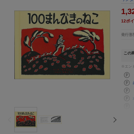
1,3
12
ポ
発行形
この
※エン