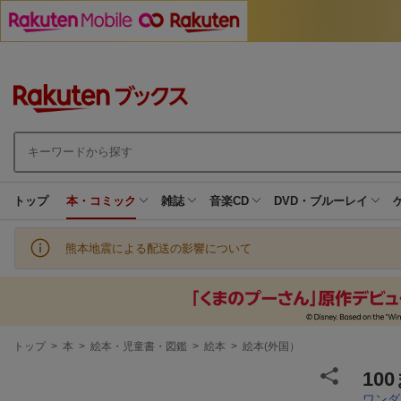
トップ
本・コミック
雑誌
音楽CD
DVD・ブルーレイ
熊本地震による配送の影響について
現
トップ
>
本
>
絵本・児童書・図鑑
>
絵本
>
絵本(外国）
在
地
10
ワンダ