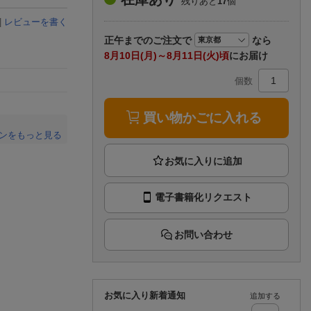
残りあと
17
個
楽天チケット
エンタメニュース
|
レビューを書く
推し楽
正午まで
のご注文で
なら
8月10日(月)～8月11日(火)頃
にお届け
個数
買い物かごに入れる
ンをもっと見る
。
電子書籍化リクエスト
お問い合わせ
お気に入り新着通知
追加する