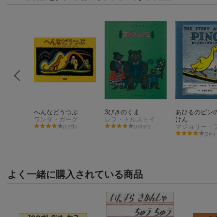
さま
へんなどうつぶ
3びきのくま
あひるのピン
ルドン
ワンダ・ガーグ
レフ・トルストイ
けん
件)
(12件)
(100件)
(3件)
よく一緒に購入されている商品