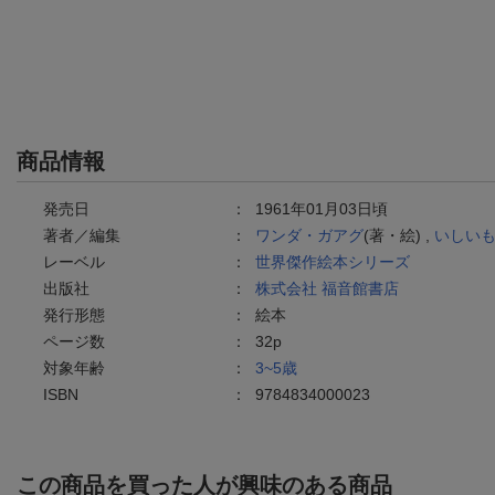
商品情報
発売日
：
1961年01月03日頃
著者／編集
：
ワンダ・ガアグ
(著・絵) ,
いしい
レーベル
：
世界傑作絵本シリーズ
出版社
：
株式会社 福音館書店
発行形態
：
絵本
ページ数
：
32p
対象年齢
：
3~5歳
ISBN
：
9784834000023
この商品を買った人が興味のある商品