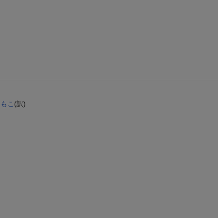
エントリー＆3,000円以上購入で無料データSIM（3GB/月プラン）が当たる！
楽天モバイル紹介キャンペーンの拡散で300円OFFクーポン進呈
ももこ
(訳)