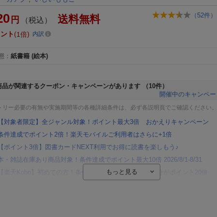
20
（
52
件）
送料無料
円
（税込）
イント
1倍
内訳
態
：
紙書籍
(絵本)
商品が関連するクーポン・キャンペーンがあります
（10件）
開催中のキャンペー
トリー必要の有無や実施期間等の各種詳細条件は、必ず各説明頁でご確認ください
【対象者限定】全ジャンル対象！ポイント最大3倍 おかえりキャンペーン
条件達成でポイント2倍！楽天モバイルご利用者はさらに+1倍
【ポイント3倍】図書カードNEXT利用でお得に読書を楽しもう♪
本・雑誌在庫あり商品対象！条件達成でポイント最大10倍 2026/8/1-8/31
【楽天Kobo】初めての方！条件達成で楽天ブックス購入分がポイント20倍
【楽天モバイルご利用者限定】条件達成で100万ポイント山分け！
【Rakuten Fashion×楽天ブックス】条件達成で10万ポイント山分け
【スタンプカード】楽天ポイントもらえる＆抽選で豪華景品が当たる！