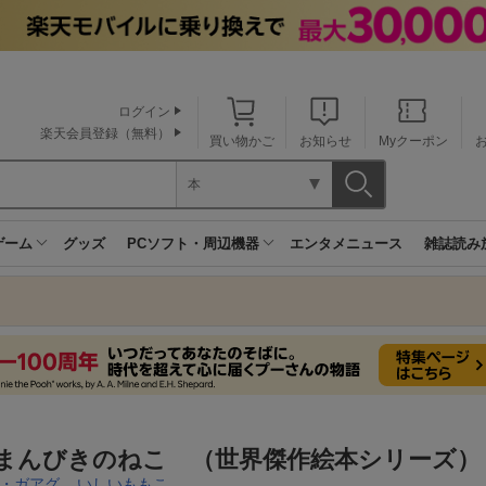
ログイン
楽天会員登録（無料）
買い物かご
お知らせ
Myクーポン
本
ゲーム
グッズ
PCソフト・周辺機器
エンタメニュース
雑誌読み
0まんびきのねこ （世界傑作絵本シリーズ）
・ガアグ
,
いしいももこ