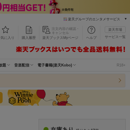
楽天グループのエンタメサービス
本/ゲーム/CD/DVD
注文内容の確認・
楽天市場
キャンセル
楽天ブックス
サービス一覧
お気に入り
購入履歴
楽天ブックスMyページ
ヘルプ
電子書籍
楽天Kobo
雑誌読み放題
楽天マガジン
放題
音楽配信
電子書籍(楽天Kobo)
R18+
音楽配信
楽天ミュージック
動画配信
楽天TV
動画配信ガイド
Rakuten PLAY
無料テレビ
Rチャンネル
チケット
在庫あり