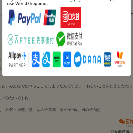
00まんびきのねこがいる丘を見つけました。世界中の子どもに愛され続
子さんの訳なので、読んでみました。
斬新で素敵でした。
たら、途中から展開に目が点になってしまいました。
っと、みんなでたべっこしてしまったんですよ」「おしいことをしましたねぇ
ないみたいですね。
40代・神奈川県 女の子12歳、男の子9歳、男の子7歳）
【情報提供