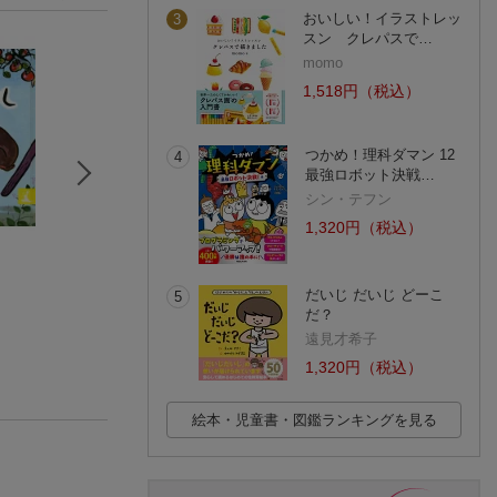
おいしい！イラストレッ
3
スン クレパスで…
momo
1,518円（税込）
つかめ！理科ダマン 12
4
最強ロボット決戦…
シン・テフン
1,320円（税込）
アンガスとあひる
おさるとぼうしうり
マーシャとくま
マージョリー・フラック
エズフィール・スロボドキーナ
M・ブラートフ
(43件)
(29件)
(18件)
だいじ だいじ どーこ
5
だ？
遠見才希子
1,320円（税込）
絵本・児童書・図鑑ランキングを見る