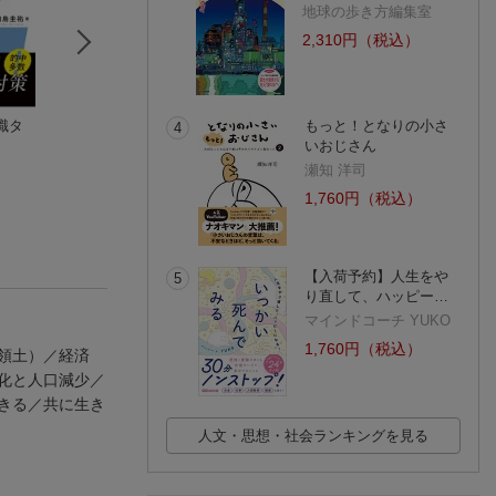
地球の歩き方編集室
2,310円（税込）
識タ
福祉用具学
うかる！行政書士 民
義肢装具学
もっと！となりの小さ
4
長崎 重信
法・行政法 解法スキ
長崎 重信
いおじさん
ル完全マスター 第2版
平林 勉
瀬知 洋司
(7件)
1,760円（税込）
【入荷予約】人生をや
5
り直して、ハッピー…
マインドコーチ YUKO
1,760円（税込）
領土）／経済
化と人口減少／
きる／共に生き
人文・思想・社会ランキングを見る