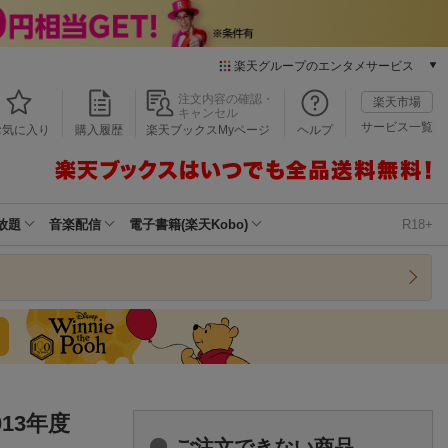
楽天グループのエンタメサービス
本/ゲーム/CD/DVD
注文内容の確認・
楽天市場
キャンセル
楽天ブックス
サービス一覧
お気に入り
購入履歴
楽天ブックスMyページ
ヘルプ
電子書籍
楽天Kobo
雑誌読み放題
楽天マガジン
放題
音楽配信
電子書籍(楽天Kobo)
R18+
音楽配信
楽天ミュージック
動画配信
楽天TV
動画配信ガイド
Rakuten PLAY
無料テレビ
Rチャンネル
13年度
チケット
ご注文できない商品