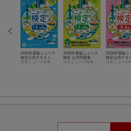
定公式テ
2026年度版ニュース
2026年度版ニュース
2026年度版
集5級
検定公式テキスト
検定 公式問題集「時
検定公式テキ
）
日本ニュース時事能力検定協会
「時事力」発展編
日本ニュース時事能力検定協会
事力」（1・2・準2級
日本ニュース時事能力検定協会
問題集 「時事
対応）
礎編