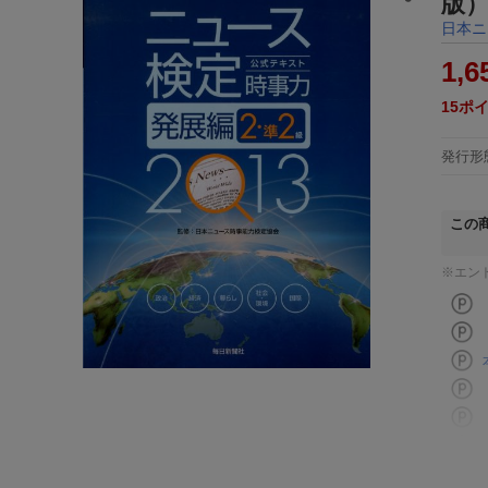
版）
日本ニ
1,6
15
ポ
発行形
この
※エン