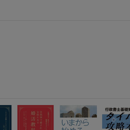
エントリー＆3,000円以上購入で無料データSIM（3GB/月プラン）が当たる！
楽天モバイル紹介キャンペーンの拡散で300円OFFクーポン進呈
条件達成で楽天限定・宝塚歌劇 宙組貸切公演ペアチケットが当たる