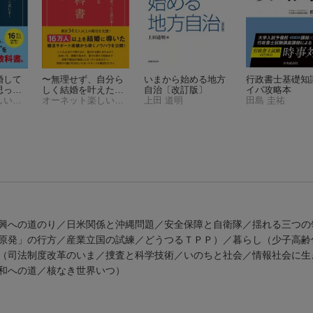
婚して
〜無理せず、自分ら
いまから始める地方
行政書士基礎知
思った
しく結婚を叶えたい
自治〔改訂版〕
イパ攻略本
い男に
オーネット楽しい婚活研究所
と思ったら読む本〜
オーネット楽しい婚活研究所
上田 道明
田島 圭祐
加速さ
自然体で愛される女
書
性になる婚活教科書
興への道のり／日米関係と沖縄問題／安全保障と自衛隊／揺れる三つの
原発」の行方／産業立国の試練／どうつるＴＰＰ）／暮らし（少子高齢
（司法制度改革のいま／捜査と科学技術／いのちと社会／情報社会に生
和への道／核なき世界いつ）