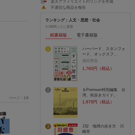
楽天アフィリエイトのリンクを作成
不適切な商品を報告
ランキング：人文・思想・社会
※1時間ごとに更新
紙書籍版
電子書籍版
ハーバード、スタンフォ
1
ード、オックスフ…
堀田秀吾
1,760円（税込）
＆Premium特別編集 台
2
湾、街歩きガイド。
ページ：
1
/
4
1,879円（税込）
J32 地球の歩き方 川
3
崎市