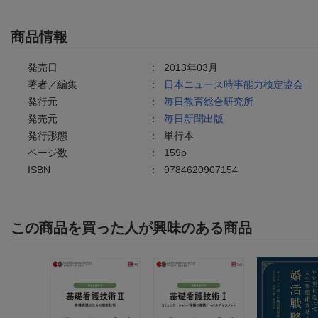
商品情報
発売日
：
2013年03月
著者／編集
：
日本ニュース時事能力検定協会
発行元
：
毎日教育総合研究所
発売元
：
毎日新聞出版
発行形態
：
単行本
ページ数
：
159p
ISBN
：
9784620907154
この商品を買った人が興味のある商品