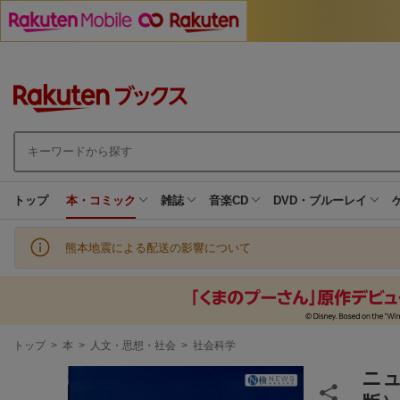
トップ
本・コミック
雑誌
音楽CD
DVD・ブルーレイ
熊本地震による配送の影響について
現
トップ
>
本
>
人文・思想・社会
>
社会科学
在
地
ニュ