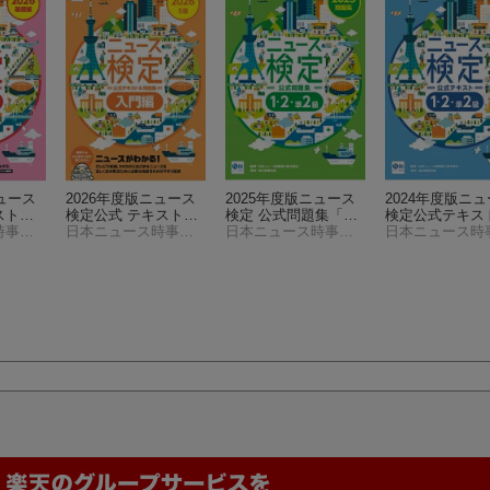
ニュース
2026年度版ニュース
2025年度版ニュース
2024年度版ニ
スト＆
検定公式 テキスト＆
検定 公式問題集「時
検定公式テキス
力」基
日本ニュース時事能力検定協会
問題集「時事力」入
日本ニュース時事能力検定協会
事力」（1・2・準2級
日本ニュース時事能力検定協会
「時事力」発展編
門編
対応）
2・準2級対応)