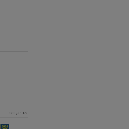
ページ：
1
/
9