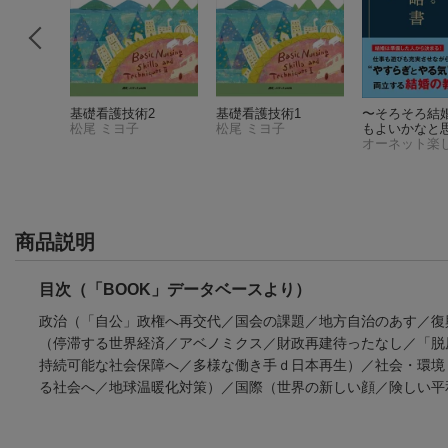
 Academi
基礎看護技術2
基礎看護技術1
〜そろそろ結
ntermedia
松尾 ミヨ子
松尾 ミヨ子
もよいかなと
ラングハム・クライヴ
ら読む本〜 い
なって人生を
せる婚活戦略
商品説明
目次（「BOOK」データベースより）
政治（「自公」政権へ再交代／国会の課題／地方自治のあす／復
（停滞する世界経済／アベノミクス／財政再建待ったなし／「脱
持続可能な社会保障へ／多様な働き手ｄ日本再生）／社会・環境
る社会へ／地球温暖化対策）／国際（世界の新しい顔／険しい平