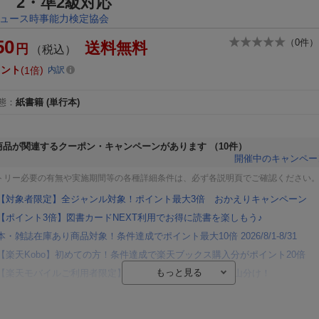
 2・準2級対応
ュース時事能力検定協会
50
（
0
件）
送料無料
円
（税込）
イント
1倍
内訳
態
：
紙書籍
(単行本)
商品が関連するクーポン・キャンペーンがあります
（10件）
開催中のキャンペー
トリー必要の有無や実施期間等の各種詳細条件は、必ず各説明頁でご確認ください
【対象者限定】全ジャンル対象！ポイント最大3倍 おかえりキャンペーン
【ポイント3倍】図書カードNEXT利用でお得に読書を楽しもう♪
本・雑誌在庫あり商品対象！条件達成でポイント最大10倍 2026/8/1-8/31
【楽天Kobo】初めての方！条件達成で楽天ブックス購入分がポイント20倍
【楽天モバイルご利用者限定】条件達成で100万ポイント山分け！
【Rakuten Fashion×楽天ブックス】条件達成で10万ポイント山分け
【スタンプカード】楽天ポイントもらえる＆抽選で豪華景品が当たる！