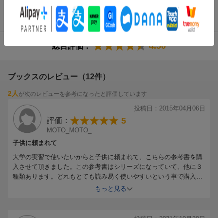
風会医学研究所北野病院看護部長等を歴任（本データはこの書籍
が刊行された当時に掲載されていたものです）
商品レビュー（12件）
4.50
総合評価：
ブックスのレビュー（12件）
2人
が次のレビューを参考になったと評価しています
投稿日：2015年04月06日
5
評価：
MOTO_MOTO_
子供に頼まれて
大学の実習で使いたいからと子供に頼まれて、こちらの参考書を購
入させて頂きました。この参考書はシリーズになっていて、他に３
種類あります。どれもとても読み易く使いやすいという事で購入を
頼まれました。このサイズが制服のポケットに収まるため、とても
もっと見る
便利だそうです。