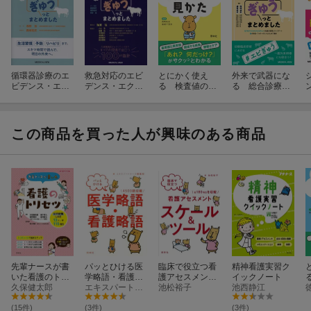
循環器診療のエ
救急対応のエビ
とにかく使え
外来で武器にな
ビデンス・エク
デンス・エクス
る 検査値の見
る 総合診療の
スペリエンスを
ペリエンスをぎ
かた
エビデンスをぎ
ぎゅうっとまと
ゅうっとまとめ
ゅうっとまとめ
めました
ました
ました
この商品を買った人が興味のある商品
先輩ナースが書
パッとひける医
臨床で役立つ看
精神看護実習ク
いた看護のトリ
学略語・看護略
護アセスメン
イックノート
セツ
久保健太郎
語
エキスパートナース編集部
ト スケール＆
池松裕子
池西静江
ツール
(15件)
(3件)
(3件)