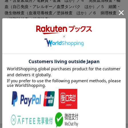
連・含窒素成分／電解質・金属 ほか）／４ 免疫血清検査・輸
血（自己免疫・アレルギー／血漿タンパク ほか）／５ 細菌・
微生物検査（血液培養検査／塗抹検査 ほか）／６ 病理検査
（細胞診検査／組織検査）
著者情報（「BOOK」データベースより）
西崎祐史（ニシザキユウジ）
日本医科大学卒業。２００４年〜２００６年、聖路加国際病院内
科初期研修医、２００６年〜２００９年、聖路加国際病院内科専
門研修医、内科チーフレジデント。２００９年〜２０１０年、東
京大学大学院医学系研究科公共健康医学専攻（Ｓｃｈｏｏｌ ｏ
ｆ Ｐｕｂｌｉｃ Ｈｅａｌｔｈ）。現在、順天堂大学循環器内
科
渡邊千登世（ワタナベチトセ）
聖路加看護大学卒業後、聖路加国際病院勤務。聖路加国際病院Ｅ
Ｔスクール修了、皮膚・排泄ケア認定看護師。１９９６年、聖路
加看護大学博士前期課程修了、看護学修士。２００７年、さいた
ま市立病院副院長・看護部長、２０１１年、公益財団法人田附興