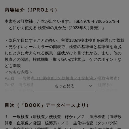
内容紹介（JPROより）
本書を改訂増補した本が出ています。 ISBN978-4-7965-2579-4
「とにかく使える 検査値の見かた（2023年3月発売）」
・臨床で目にすることの多い、主要130の検体検査を厳選して収載
・見やすいオールカラーの図表で、検査の基準値と基準値を逸脱
したときに考えられる疾患・症状がひと目でわかる。また、他の
検査との関連、検体採取・取り扱いの注意点、ケアのポイントな
ども満載
＜おもな内容＞
Part1 一般検査（1.尿検査／2.便検査／3.穿刺液・採取液検査）
Part2 血液検査（1.血球数算定・血液像／2.凝固・線溶系）
Part3 生化学検査（1.タンパク質関連・含窒素成分／2.電解質・
金属／3.糖質／4.脂質／5.酵素／6.その他）
Part4 免疫血清検査・輸血（1.自己免疫・アレルギー／2.血漿タ
目次（「BOOK」データベースより）
ンパク／3.ホルモン／4.感染症）
Part5 細菌・微生物検査
１ 一般検査（尿検査／便検査 ほか）／２ 血液検査（血球数
Part6 病理検査
算定・血液像／凝固・線溶系）／３ 生化学検査（タンパク関
資料