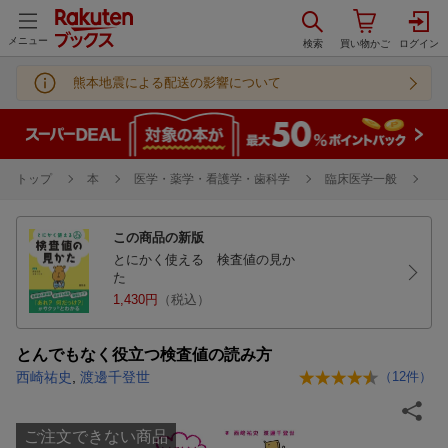
メニュー
熊本地震による配送の影響について
トップ
本
医学・薬学・看護学・歯科学
臨床医学一般
診
この商品の新版
とにかく使える 検査値の見か
た
1,430円
（税込）
とんでもなく役立つ検査値の読み方
西崎祐史
,
渡邊千登世
（
12
件）
ご注文できない商品