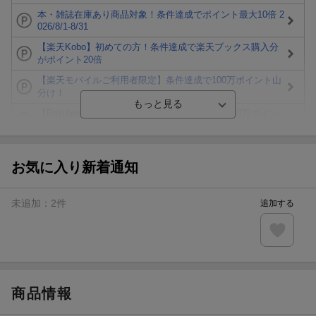
本・雑誌在庫あり商品対象！条件達成でポイント最大10倍 2
026/8/1-8/31
【楽天Kobo】初めての方！条件達成で楽天ブックス購入分
がポイント20倍
【楽天モバイルご利用者限定】条件達成で100万ポイント山
分け！
【Rakuten Fashion×楽天ブックス】条件達成で10万ポイン
ト山分け
【スタンプカード】楽天ポイントもらえる＆抽選で豪華景品
が当たる！
お気に入り新着通知
エントリー＆3,000円以上購入で無料データSIM（3GB/月プ
ラン）が当たる！
未追加：
2
件
追加する
楽天モバイル紹介キャンペーンの拡散で300円OFFクーポン
進呈
条件達成で楽天限定・宝塚歌劇 宙組貸切公演ペアチケット
が当たる
商品情報