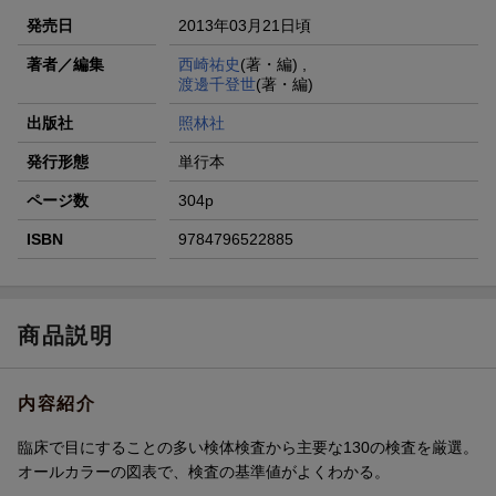
発売日
2013年03月21日頃
著者／編集
西崎祐史
(著・編) ,
渡邊千登世
(著・編)
出版社
照林社
発行形態
単行本
ページ数
304p
ISBN
9784796522885
商品説明
内容紹介
臨床で目にすることの多い検体検査から主要な130の検査を厳選。
オールカラーの図表で、検査の基準値がよくわかる。