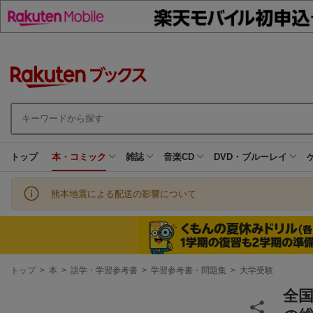
トップ
本・コミック
雑誌
音楽CD
DVD・ブルーレイ
熊本地震による配送の影響について
現
トップ
>
本
>
語学・学習参考書
>
学習参考書・問題集
>
大学受験
在
地
全国