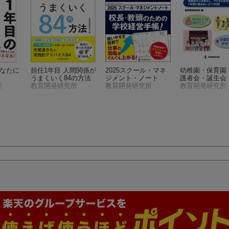
あなたに
担任1年目 人間関係が
2025スクール・マネ
幼稚園・保育園
うまくいく84の方法
ジメント・ノート
護者会・誕生会
所
教育開発研究所
教育開発研究所
長あいさつ実例
教育開発研究所