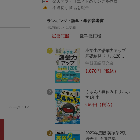
楽天アフィリエイトのリンクを作成
不適切な商品を報告
ランキング：語学・学習参考書
※1時間ごとに更新
紙書籍版
電子書籍版
小学生の語彙力アップ
1
基礎練習ドリル120…
学習国語研究会
1,870円（税込）
くもんの夏休みドリル小
2
学1年生
660円（税込）
ページ：
1
/
4
2026年度版 英検準2級
3
過去6回全問題集