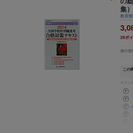
の
集
教育開
3,0
28
ポ
発行形
この
※エン