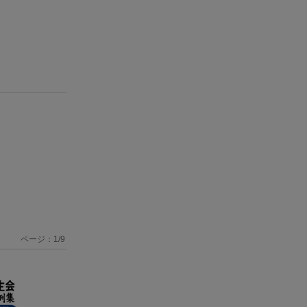
ページ：
1
/
9