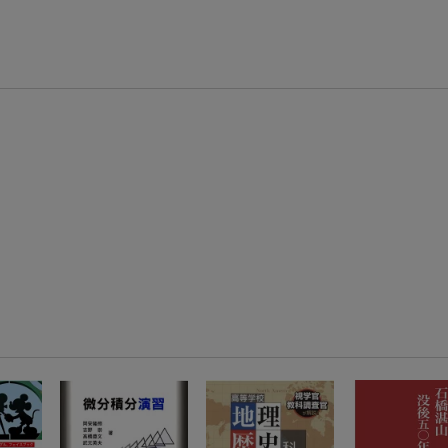
【スタンプカード】楽天ポイントもらえる＆抽選で豪華景品が当たる！
楽天モバイル紹介キャンペーンの拡散で300円OFFクーポン進呈
条件達成で楽天限定・宝塚歌劇 宙組貸切公演ペアチケットが当たる
エントリー＆条件達成で『鬼滅の刃』オリジナルきんちゃく袋が当たる！