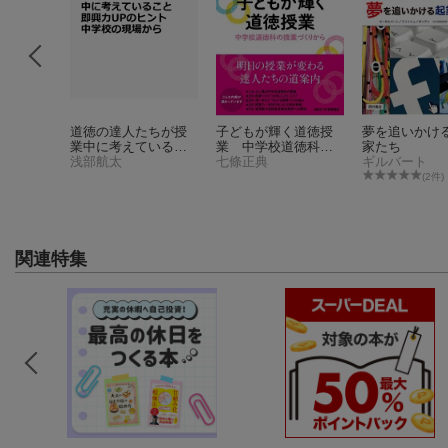
が提案！
道徳の達人たちが授
子どもが輝く道徳授
夢を追いかけ
生徒指導
業中に考えているこ
業 中学校道徳科の
家たち
と即興力UPのヒン
浅部航太
授業づくりから
七條正典
ギルバート
ト 中学校の現場か
(2件)
ら
関連特集