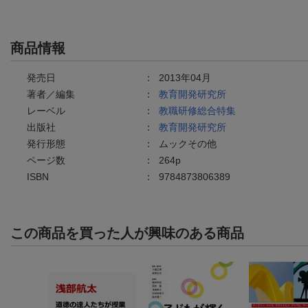
商品情報
発売日
：
2013年04月
著者／編集
：
教育開発研究所
レーベル
：
教職研修総合特集
出版社
：
教育開発研究所
発行形態
：
ムックその他
ページ数
：
264p
ISBN
：
9784873806389
この商品を買った人が興味のある商品