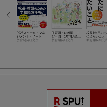
める学校
2026スクール・マネ
保育園・幼稚園・こ
校長1年目の
重点対策
ジメント・ノート
ども園 1年間の園長
伝えたいこと
究所
教職研修
教育開発研究所
式辞・あいさつ実例1
教育開発研究所
教育開発研究
34