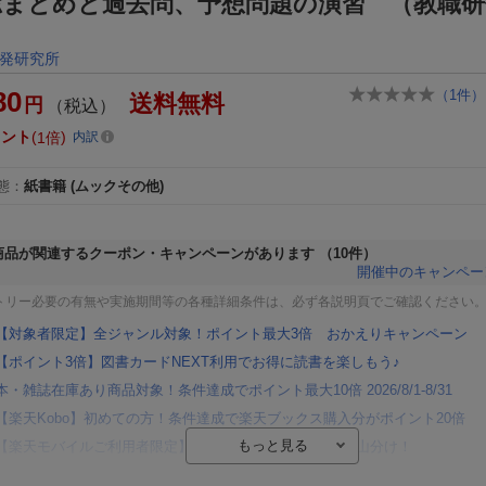
総まとめと過去問、予想問題の演習 （教職研
）
発研究所
80
（
1
件）
送料無料
円
（税込）
イント
1倍
内訳
態
：
紙書籍
(ムックその他)
商品が関連するクーポン・キャンペーンがあります
（10件）
開催中のキャンペー
トリー必要の有無や実施期間等の各種詳細条件は、必ず各説明頁でご確認ください
【対象者限定】全ジャンル対象！ポイント最大3倍 おかえりキャンペーン
【ポイント3倍】図書カードNEXT利用でお得に読書を楽しもう♪
本・雑誌在庫あり商品対象！条件達成でポイント最大10倍 2026/8/1-8/31
【楽天Kobo】初めての方！条件達成で楽天ブックス購入分がポイント20倍
【楽天モバイルご利用者限定】条件達成で100万ポイント山分け！
【Rakuten Fashion×楽天ブックス】条件達成で10万ポイント山分け