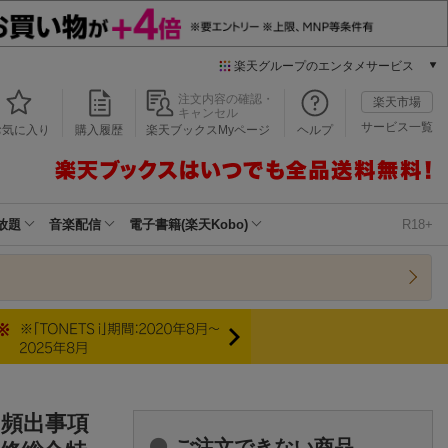
楽天グループのエンタメサービス
本/ゲーム/CD/DVD
注文内容の確認・
楽天市場
キャンセル
楽天ブックス
サービス一覧
お気に入り
購入履歴
楽天ブックスMyページ
ヘルプ
電子書籍
楽天Kobo
雑誌読み放題
楽天マガジン
放題
音楽配信
電子書籍(楽天Kobo)
R18+
音楽配信
楽天ミュージック
動画配信
楽天TV
動画配信ガイド
Rakuten PLAY
無料テレビ
Rチャンネル
 頻出事項
チケット
ご注文できない商品