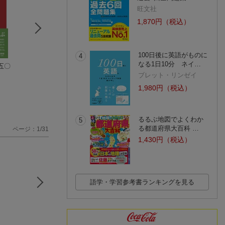
旺文社
1,870円（税込）
100日後に英語がものに
4
なる1日10分 ネイ…
五〇
「測定」と「分類」
聴覚障害児の心理・
学校管理職の”こ
の障害児教育史
生理・病理
せない”保護者対
ブレット・リンゼイ
吉井 涼
田原 敬
『教職研修』 編
1,980円（税込）
(2件)
るるぶ地図でよくわか
5
る都道府県大百科 …
ページ：1/31
1,430円（税込）
語学・学習参考書ランキングを見る