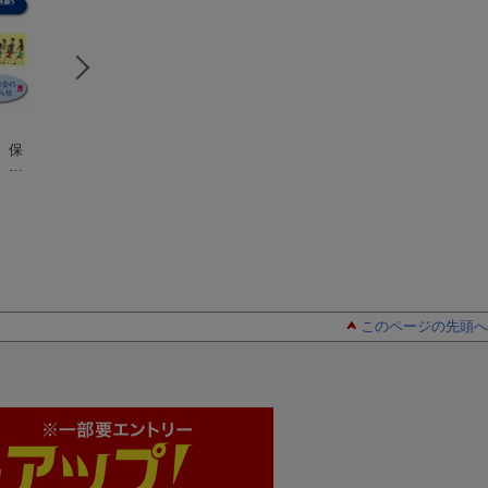
 保
新指導要録全文・解
幼稚園・保育園 園
学校の日常・危機
 園
説と通知表の作成
だより園長メッセー
緊急時に求められ
集
教育開発研究所
ジ実例集
教育開発研究所
学校の説明・メッ
教育開発研究所
ージ74実例
このページの先頭へ