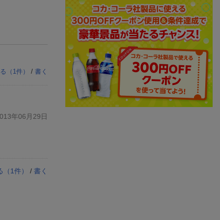
る（
1
件）
/
書く
13年06月29日
る（
1
件）
/
書く