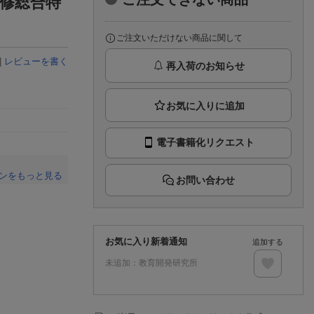
修総合特
楽天チケット
エンタメニュース
推し楽
ご注文いただけない商品に関して
|
レビューを書く
再入荷のお知らせ
電子書籍化リクエスト
ンをもっと見る
お問い合わせ
。
お気に入り新着通知
追加する
未追加：
教育開発研究所