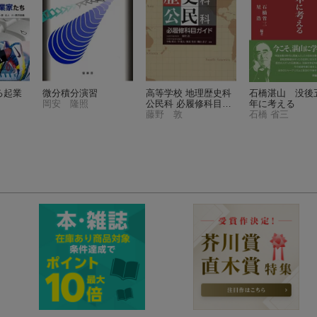
る起業
微分積分演習
高等学校 地理歴史科
石橋湛山 没後
岡安 隆照
公民科 必履修科目ガ
年に考える
イド
藤野 敦
石橋 省三