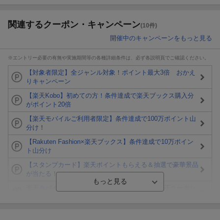
関連するクーポン・キャンペーン
(10件)
開催中のキャンペーンをもっと見る
※エントリー必要の有無や実施期間等の各種詳細条件は、必ず各説明頁でご確認ください。
【対象者限定】全ジャンル対象！ポイント最大3倍 おかえ
りキャンペーン
【楽天Kobo】初めての方！条件達成で楽天ブックス購入分
がポイント20倍
【楽天モバイルご利用者限定】条件達成で100万ポイント山
分け！
【Rakuten Fashion×楽天ブックス】条件達成で10万ポイン
ト山分け
【スタンプカード】楽天ポイントもらえる＆抽選で豪華景品
が当たる！
楽天モバイル紹介キャンペーンの拡散で300円OFFクーポン
進呈
条件達成で楽天限定・宝塚歌劇 宙組貸切公演ペアチケット
が当たる