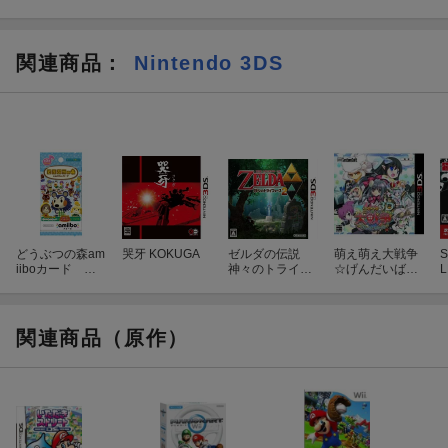
関連商品
：
Nintendo 3DS
どうぶつの森am
哭牙 KOKUGA
ゼルダの伝説
萌え萌え大戦争
S
iiboカード 第3
神々のトライフ
☆げんだいばー
弾 1BOX（50パ
ォース2
ん 3D
ック入り）
関連商品（原作）