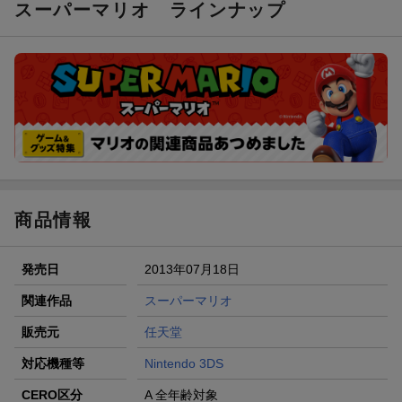
スーパーマリオ
ラインナップ
エントリー＆条件達成で『鬼滅の刃』オリジナルきんちゃく
袋が当たる！
【楽天24】日用品の楽天24と楽天ブックス買いまわりでク
ーポン★
【楽天市場】対象のUlike製品ご購入で2,000ポイント！
商品情報
発売日
2013年07月18日
関連作品
スーパーマリオ
販売元
任天堂
対応機種等
Nintendo 3DS
CERO区分
A 全年齢対象