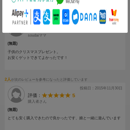
●はじめての方でも安心
評判が良いゲームでしたが、改めて任天堂の底力を感じさせるよう
バトルでどうしても勝てない場合でも、ヒントやサポート機能が
な作りこみで、RPGの中にもアクションがある割には幅広い層で楽
3人
が次のレビューを参考になったと評価しています
あるので安心。
しめるかと思います。
流石にストーリー部分では大人には一寸稚拙過ぎる感は否めません
投稿日：2015年12月15日
が、モンハンを筆頭に近年複雑化しすぎているきらいのある複雑な
5
評価：
設定等は皆無で、基本操作自体、余剰と思われるほどにお助けキャ
soudaiママ
ラが逐次説明してくれますから途中で投げ出す音はほぼ倍化と思わ
れます。
(無題)
ただ、欲を言うと、やりこみ要素はある程度あるのですが、難易度
子供のクリスマスプレゼント。
の設定は初めからある程度できた方が良かった気がします。
お安くゲットできてよかったです！
また、このRPGシリーズは古くはパーティーが自由に設定できたも
のがあったのですが、マリオとルイージのみのアクションだと今一
つ爽快感に欠けるところも個人的にはありました。
★はコスパを鑑み、満点をつけても良かったですが、１１月購入セ
2人
が次のレビューを参考になったと評価しています
ール時よりも１２月のセールではさらに２割水準お安くなってしま
投稿日：2015年11月30日
ったのでマイナス１つとさせていただきました。
5
評価：
購入者さん
(無題)
とても安く購入できたので良かったです、娘と一緒に遊んでいます