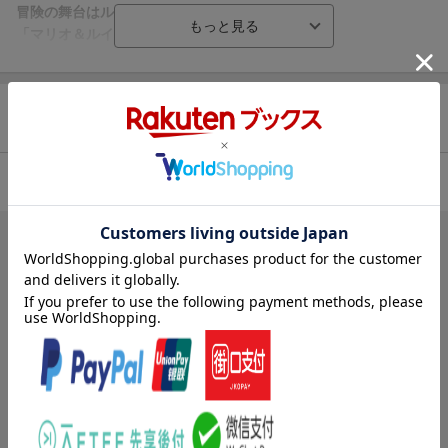
冒険の舞台はルイージの“夢”の中！？
「マリオ＆ルイージRPG」シリーズ最新作
マリオとルイージが力をあわせて冒険する「マリオ＆ルイージRP
G」シリーズの最新作が、ニンテンドー3DSに登場。
商品レビュー
さらわれたピーチ姫を助けるため、ルイージの“夢”の中を舞台に、
兄弟が冒険の旅へと出発します。
もとの世界と夢世界、2つの世界を行き来して冒険します。
4.64
総合評価：
【もとの世界】
・“兄弟アクション”で道なき道を突き進む
7人
が次のレビューを参考になったと評価しています
・“兄弟アタック”で敵に大ダメージ
投稿日：2015年12月17日
4
評価：
【夢世界】
セラフィーム
・ルイージをいじって、夢世界に変化を起こす
・大量のルイージたちが、ダイナミックに攻撃
正直大人でも楽しめます。
元々、Sony派なのでDSill以降、３DSにも手を出すことは無かった
●Aでマリオ、Bでルイージを操作
のですが、NEWバージョンの本体を手にしてから、コスパが良く楽
フィールドやバトルでは、AとBの2つのボタンを使い分けてキャ
しそうなゲームを物色していたら丁度セール時に遭遇し、手を出し
ラクターを操作します。
てみました。
もっと見る