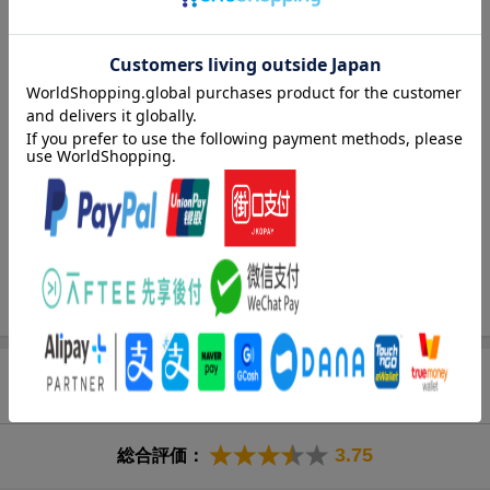
ラインゲームを取り入れ、大きな成果を上げた私立栄臨学園。だ
がその結果、今日では生徒たちの間に「レベルこそがすべて」と
いう風潮が広がっていた。新藤零央はそんな現状に疑問を抱き、
ひとり孤独なプレイを続けていたが、ある日の大型アップデート
を境に、彼の学園生活は大きく変わり始めるー。リアルとゲーム
が交錯する、新感覚学園×オンラインゲーム小説、始動！
著者情報（「BOOK」データベースより）
木野裕喜（キノユウキ）
第１回『このライトノベルがすごい！』大賞・優秀賞を受賞（本
データはこの書籍が刊行された当時に掲載されていたものです）
商品レビュー（4件）
3.75
総合評価：