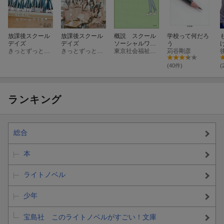
放課後スクール
放課後スクール
概説 スクール
学校って何だろ
デイズ
デイズ
ソーシャルワー
う
きっとずっと青春。
きっとずっと青春。
ク
東京社会福祉士会こども学校包括支援委員会
苅谷剛彦
(40件)
(
ランキング
総合
本
ライトノベル
少年
宝島社 このライトノベルがすごい！文庫