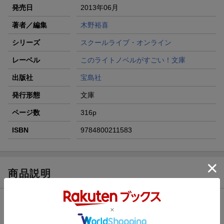
発売日
2013年06月
著者／編集
木野裕喜
シリーズ
スクールライブ・オンライン
レーベル
このライトノベルがすごい！文庫
出版社
宝島社
発行形態
文庫
ページ数
316p
ISBN
9784800211583
商品説明
内容紹介（「BOOK」データベースより）
ＭＭＯＲＰＧ「３Ｒ」-「楽しみながら学ぶ」を目標に授業にオン