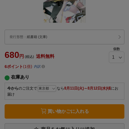
発行形態
：
紙書籍
(文庫)
個数
680
円
送料無料
(税込)
6
ポイント
1倍
内訳
在庫あり
今から
のご注文で
なら
8月11日(火)～8月12日(水)頃
にお
届け
買い物かごに入れる