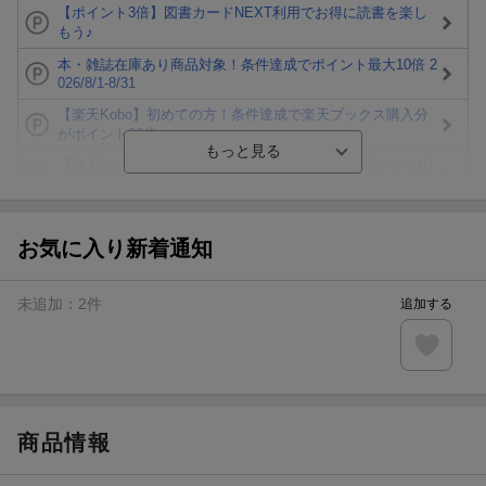
【ポイント3倍】図書カードNEXT利用でお得に読書を楽し
もう♪
本・雑誌在庫あり商品対象！条件達成でポイント最大10倍 2
026/8/1-8/31
【楽天Kobo】初めての方！条件達成で楽天ブックス購入分
がポイント20倍
【楽天モバイルご利用者限定】条件達成で100万ポイント山
分け！
【Rakuten Fashion×楽天ブックス】条件達成で10万ポイン
ト山分け
お気に入り新着通知
【スタンプカード】楽天ポイントもらえる＆抽選で豪華景品
が当たる！
未追加：
2
件
追加する
エントリー＆3,000円以上購入で無料データSIM（3GB/月プ
ラン）が当たる！
楽天モバイル紹介キャンペーンの拡散で300円OFFクーポン
進呈
商品情報