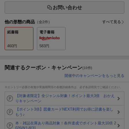
お問い合わせ
他の形態の商品
すべて見る
（全
2
件）
紙書籍
電子書籍
460
円
583
円
関連するクーポン・キャンペーン
(10件)
開催中のキャンペーンをもっと見る
※エントリー必要の有無や実施期間等の各種詳細条件は、必ず各説明頁でご確認ください。
【対象者限定】全ジャンル対象！ポイント最大3倍 おかえ
りキャンペーン
【ポイント3倍】図書カードNEXT利用でお得に読書を楽し
もう♪
本・雑誌在庫あり商品対象！条件達成でポイント最大10倍 2
026/8/1-8/31