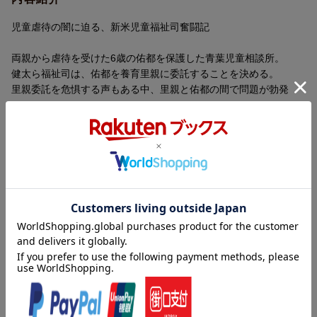
児童虐待の闇に迫る、新米児童福祉司奮闘記
両親から虐待を受けた6歳の佑都を保護した青葉児童相談所。
健太ら福祉司は、佑都を養育里親に委託することを決める。
里親委託を危惧する声もある中、里親と佑都の間で問題が勃発
し？
里親委託編完全収録＆家族再統合編第2話までを収録。
救いたい命がある。取り戻したい笑顔がある。
児童虐待の闇に迫るサンデー真剣ドラマシリーズ最新刊。
【編集担当からのおすすめ情報】
被虐待児の里親委託をテーマにした第5エピソードを完全収録。
内容紹介（JPROより）
そして被虐待児を実母の元へ戻す「家族再統合編」第2話まで収録
しています。子どもの笑顔を取り戻すために奮闘する児童相談所
児童虐待の闇に迫る、新米児童福祉司奮闘記
のメンバー達を描く、真剣ドラマシリーズ最新刊です。
エピソード5第1話 里親委託……5
両親から虐待を受けた6歳の佑都を保護した青葉児童相談所。
第2話 健太の不安……43
健太ら福祉司は、佑都を養育里親に委託することを決める。