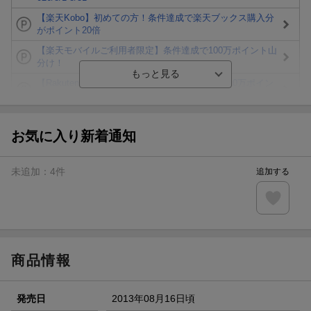
【楽天Kobo】初めての方！条件達成で楽天ブックス購入分
がポイント20倍
【楽天モバイルご利用者限定】条件達成で100万ポイント山
分け！
【Rakuten Fashion×楽天ブックス】条件達成で10万ポイン
ト山分け
【スタンプカード】楽天ポイントもらえる＆抽選で豪華景品
が当たる！
お気に入り新着通知
エントリー＆3,000円以上購入で無料データSIM（3GB/月プ
ラン）が当たる！
未追加：
4
件
追加する
楽天モバイル紹介キャンペーンの拡散で300円OFFクーポン
進呈
条件達成で楽天限定・宝塚歌劇 宙組貸切公演ペアチケット
が当たる
商品情報
発売日
2013年08月16日頃