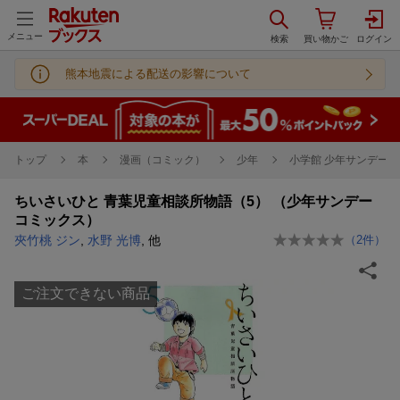
メニュー
熊本地震による配送の影響について
トップ
本
漫画（コミック）
少年
小学館 少年サンデーC
ちいさいひと 青葉児童相談所物語（5） （少年サンデー
コミックス）
夾竹桃 ジン
,
水野 光博
, 他
（
2
件）
ご注文できない商品