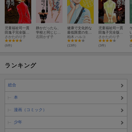
児童福祉司一貫
静かだったら、
健康で文化的な
児童福祉司一貫
田逸子完全版
学校と同じじゃ
最低限度の生活
田逸子完全版
（逃げる子ど
さかたのり子
ん
石田かず子
（7）
柏木 ハルコ
（生贄の子）
さかたのり子
1
も）
(6件)
(13件)
(3件)
(
ランキング
総合
本
漫画（コミック）
少年