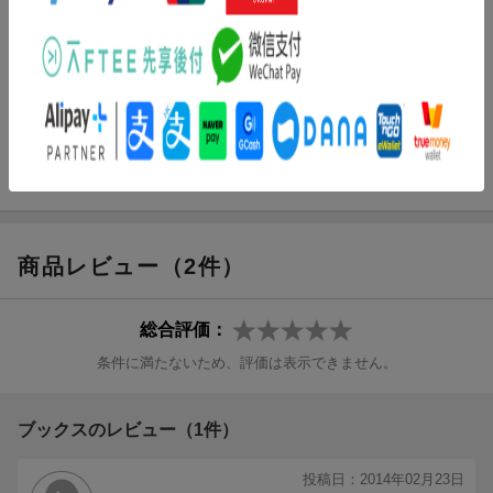
最終話 チーム……69
里親委託を危惧する声もある中、里親と佑都の間で問題が勃発
エピソード6第1話 氷山……103
し？
第2話 変われる……135
里親委託編完全収録＆家族再統合編第2話までを収録。
救いたい命がある。取り戻したい笑顔がある。
児童虐待の闇に迫るサンデー真剣ドラマシリーズ最新刊。
【編集担当からのおすすめ情報】
被虐待児の里親委託をテーマにした第5エピソードを完全収録。
そして被虐待児を実母の元へ戻す「家族再統合編」第2話まで収録
商品レビュー（2件）
しています。子どもの笑顔を取り戻すために奮闘する児童相談所
のメンバー達を描く、真剣ドラマシリーズ最新刊です。
エピソード5第1話 里親委託……5
総合評価：
第2話 健太の不安……43
条件に満たないため、評価は表示できません。
最終話 チーム……69
エピソード6第1話 氷山……103
第2話 変われる……135
ブックスのレビュー（1件）
投稿日：2014年02月23日