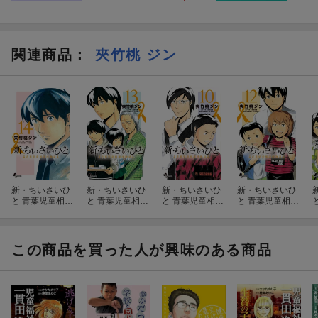
関連商品
：
夾竹桃 ジン
新・ちいさいひ
新・ちいさいひ
新・ちいさいひ
新・ちいさいひ
と 青葉児童相談
と 青葉児童相談
と 青葉児童相談
と 青葉児童相談
所物語（14）
所物語（13）
所物語（10）
所物語（12）
この商品を買った人が興味のある商品