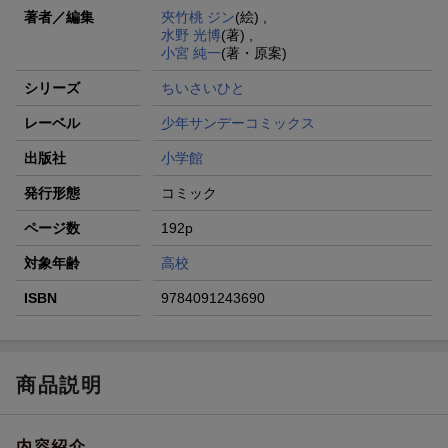
著者／編集
夾竹桃 ジン
(絵) ,
水野 光博
(著) ,
小宮 純一
(著・原案)
シリーズ
ちいさいひと
レーベル
少年サンデーコミックス
出版社
小学館
発行形態
コミック
ページ数
192p
対象年齢
高校
ISBN
9784091243690
商品説明
内容紹介