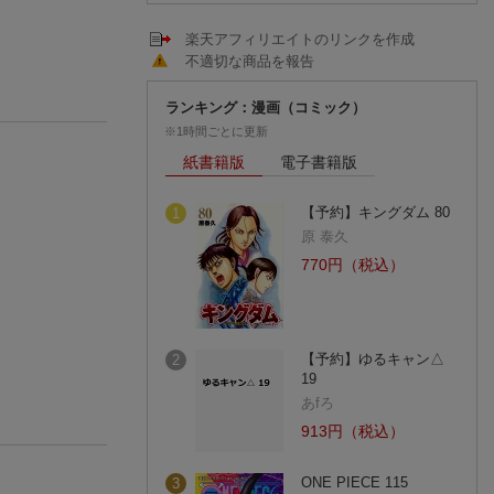
楽天アフィリエイトのリンクを作成
不適切な商品を報告
ランキング：漫画（コミック）
※1時間ごとに更新
紙書籍版
電子書籍版
【予約】キングダム 80
1
原 泰久
770円（税込）
【予約】ゆるキャン△
2
19
あfろ
913円（税込）
ONE PIECE 115
3