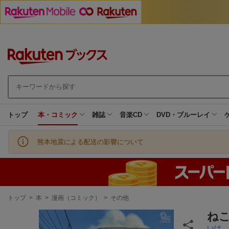
トップ
本・コミック
雑誌
音楽CD
DVD・ブルーレイ
熊本地震による配送の影響について
現
トップ
>
本
>
漫画（コミック）
>
その他
在
地
ね
いけ