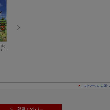
日記
ねこむすめ道草日記 1
ねこむすめ道草日
ねこむすめ道草日
コミッ
4
（リュウコミック
記 13
（リュウコミ
記 12
（リュウコ
ス）
いけ
ックス）
いけ
ックス）
いけ
このページの先頭へ