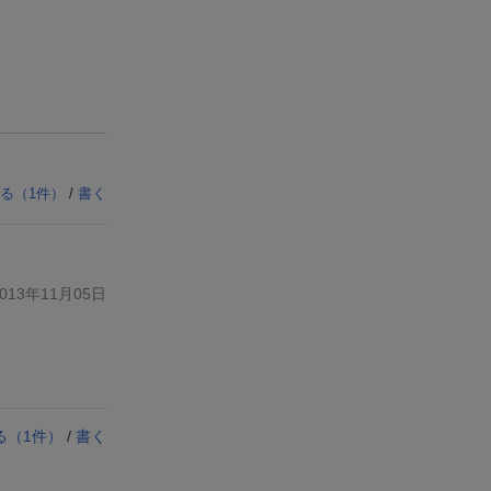
る（
1
件）
/
書く
13年11月05日
る（
1
件）
/
書く