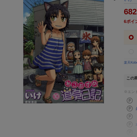
682
6
ポイ
楽天Ko
この
※エン