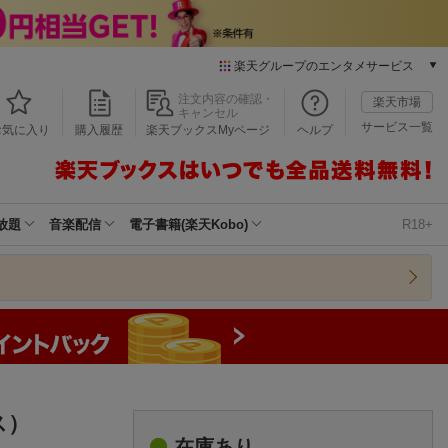
楽天グループのエンタメサービス
本/ゲーム/CD/DVD
注文内容の確認・
楽天市場
キャンセル
楽天ブックス
サービス一覧
お気に入り
購入履歴
楽天ブックスMyページ
ヘルプ
電子書籍
楽天Kobo
雑誌読み放題
楽天マガジン
放題
音楽配信
電子書籍(楽天Kobo)
R18+
音楽配信
楽天ミュージック
動画配信
楽天TV
動画配信ガイド
Rakuten PLAY
無料テレビ
Rチャンネル
ス）
チケット
在庫あり