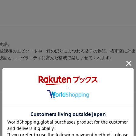
物語。
の放課後のエピソードや、鯉のぼりにまつわる父子の物語、梅雨空に外
決話と……バラエティに富んだ構成で楽しませてくれます♪