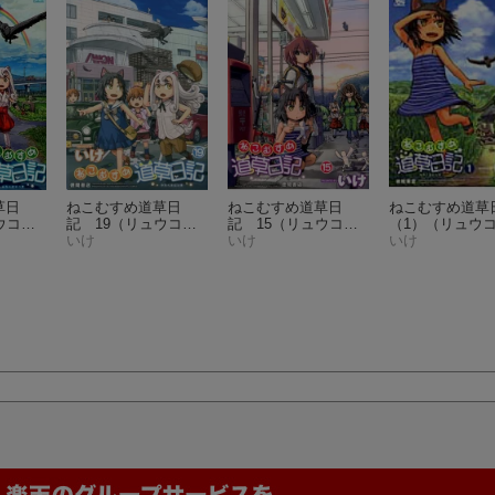
草日
ねこむすめ道草日
ねこむすめ道草日
ねこむすめ道草
ウコミ
記 19
（リュウコミ
記 15
（リュウコミ
（1）
（リュウ
ックス）
いけ
ックス）
いけ
クス）
いけ