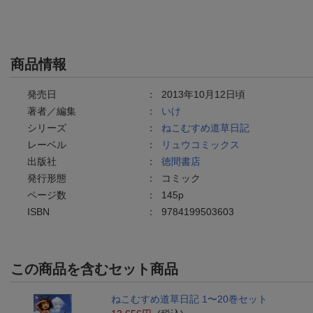
商品情報
発売日
：
2013年10月12日頃
著者／編集
：
いけ
シリーズ
：
ねこむすめ道草日記
レーベル
：
リュウコミックス
出版社
：
徳間書店
発行形態
：
コミック
ページ数
：
145p
ISBN
：
9784199503603
この商品を含むセット商品
ねこむすめ道草日記 1〜20巻セット