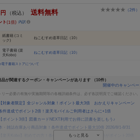
（
2
件）
送料無料
円
（税込）
ント
1倍
内訳
紙書籍
(コミ
ねこむすめ道草日記（10）
ック)
電子書籍
(楽
ねこむすめ道草日記（10）
天Kobo)
bo電子書籍ストアについて
商品が関連するクーポン・キャンペーンがあります
（10件）
開催中のキャンペー
トリー必要の有無や実施期間等の各種詳細条件は、必ず各説明頁でご確認ください
【対象者限定】全ジャンル対象！ポイント最大3倍 おかえりキャンペーン
条件達成でポイント2倍！楽天モバイルご利用者はさらに+1倍
【ポイント3倍】図書カードNEXT利用でお得に読書を楽しもう♪
本・雑誌在庫あり商品対象！条件達成でポイント最大10倍 2026/8/1-8/31
【楽天Kobo】初めての方！条件達成で楽天ブックス購入分がポイント20倍