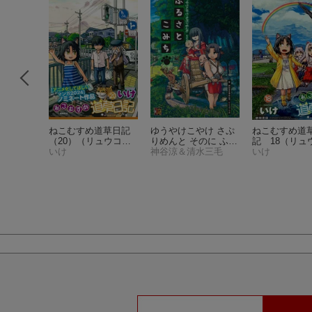
 蒼黒の
ねこむすめ道草日記
ゆうやけこやけ さぷ
ねこむすめ道
ー
（ビー
（20）
（リュウコミ
りめんと そのに ふる
記 18
（リュ
）
ックス）
いけ
さとこみち
神谷涼＆清水三毛
ックス）
いけ