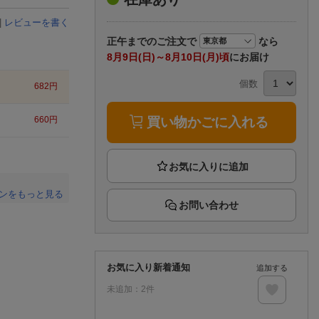
楽天チケット
エンタメニュース
|
レビューを書く
推し楽
正午まで
のご注文で
なら
8月9日(日)～8月10日(月)頃
にお届け
個数
682
円
買い物かごに入れる
660
円
ンをもっと見る
お問い合わせ
。
お気に入り新着通知
追加する
未追加：
2
件