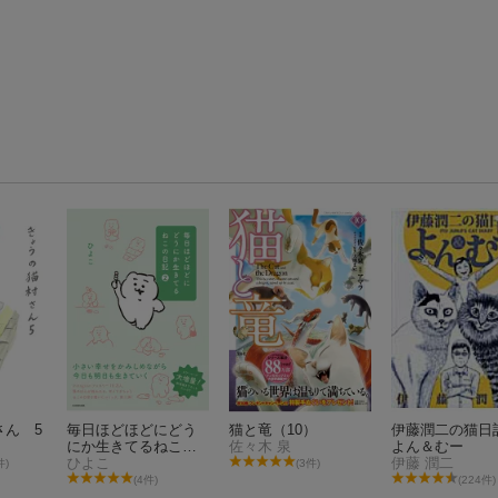
さん 5
毎日ほどほどにどう
猫と竜（10）
伊藤潤二の猫
にか生きてるねこの
佐々木 泉
よん＆むー
日記（2）
ひよこ
伊藤 潤二
件)
(3件)
(4件)
(224件)