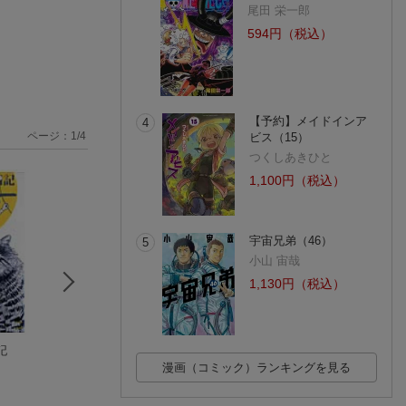
尾田 栄一郎
594円（税込）
【予約】メイドインア
4
ページ：
1
/
4
ビス（15）
つくしあきひと
1,100円（税込）
宇宙兄弟（46）
5
小山 宙哉
1,130円（税込）
日記
りえさん手帖6
毎日ほどほどにどう
うぐいす歌子の御
西原理恵子
にか生きてるねこの
こ日記
漫画（コミック）ランキングを見る
日記
ひよこ
うぐいす歌子
(4件)
(8件)
(6件)