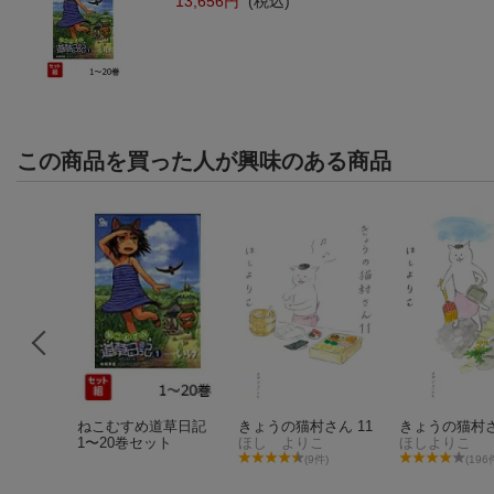
13,656円
(税込)
この商品を買った人が興味のある商品
ゃん（1
ねこむすめ道草日記
きょうの猫村さん 11
きょうの猫村
シピノー
1〜20巻セット
ほし よりこ
ほしよりこ
レシピ」
ねこまき(ミューズワーク)
(9件)
(196
1件)