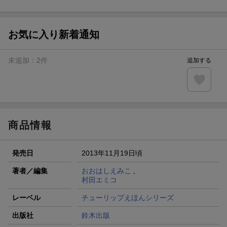
ト山分け
【スタンプカード】楽天ポイントもらえる＆抽選で豪華景品
が当たる！
お気に入り新着通知
エントリー＆3,000円以上購入で無料データSIM（3GB/月プ
ラン）が当たる！
未追加：
2
件
追加する
楽天モバイル紹介キャンペーンの拡散で300円OFFクーポン
進呈
条件達成で楽天限定・宝塚歌劇 宙組貸切公演ペアチケット
が当たる
商品情報
発売日
2013年11月19日頃
著者／編集
おおはしえみこ
,
村田エミコ
レーベル
チューリップえほんシリーズ
出版社
鈴木出版