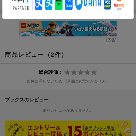
んでいることに気づきます。さて、さるくんはどんなおうちを
つくったのでしょうか……！？村田エミコさんの版画絵がなん
とも味わい深い魅力のこの絵本。横に長い判型で、動物さんた
ちの住んでいるおうちによって、横にめくったり縦に広げたり
して眺めます。すると、ぐっと奥行が出たり、どどーんと高さ
が出たりと、シーンによってまったく空間の印象がちがって見
[広告]
えるのが驚きです。あの家はこういう理由でねずみさんにぴっ
たりなんだ、きりんさんにぴったりなんだ……と考えながら、
商品レビュー（2件）
自分にぴったりってどんな家だろう？ と真剣に考えるさるく
んの姿に、「ぴったり」を探すことって、自分をまるごと知る
ことなんだな！ と驚きとともに気づきます。そんなさるくん
総合評価：
が、考えた末につくった素敵なおうちには、思わず遊びに行き
条件に満たないため、評価は表示できません。
たくなってしまいます。そして、動物さんたちのそれぞれのお
うちを見比べながら、「私にぴったりなおうちってどんなおう
ち？」と、子どもと一緒におしゃべりするのも、夢が広がりそ
ブックスのレビュー
うです。
まだレビューがありません。
（編集者・ライター 光森優子）