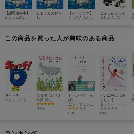
【謝恩価格本】
ともくんのおう
【バーゲン本】
ごみしゅうしゅ
ともくんのおう
ち
ともくんのおう
うしゃのゴンち
ち
ち
ゃん
この商品を買った人が興味のある商品
キャッチ！
なまずにいさん
もういちど そ
バレエをはじめ
つしま ひろし
穂高 順也
ばに
ましょう
エラ・フランシス・サンダース
ダーシー・バッセル
(3件)
(5件)
(2件)
ランキング