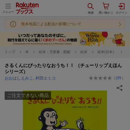
メニュー
熊本地震による配送の影響について
トップ
本
絵本・児童書・図鑑
絵本
絵本(日本）
さるくんにぴったりなおうち！！ （チューリップえほん
シリーズ）
おおはしえみこ
,
村田エミコ
（
2
件）
ご注文できない商品