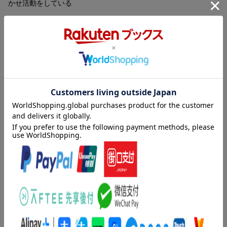
かせ活動をしている
村田エミコ（ムラタエミコ）
木版画家。年１〜２回作品を発表しつつ、絵本・童話の挿絵、装
丁など幅広い分野で活躍（本データはこの書籍が刊行された当時
に掲載されていたものです）
内容紹介（情報提供：絵本ナビ）
「自分にぴったりのものってどうやって見つけるの？」あたら
しいおうちをつくろうと考えているさるくん。でも、どんな家
をつくればいいのか、どんな家が自分にあっているのか、わか
りません。「どんな家がいいかなあ？」と悩むさるくんに、通
りがかったねずみさんが自分のおうちを見せてくれます。それ
をきっかけに、他の動物さんたちも、おうちに招待してくれま
す。 みんなのおうちを見ていくうちに、さるくんはみんなが
自分のからだの大きさや、好きなことにぴったりのおうちに住