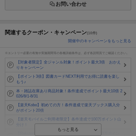
お問い合わせ
関連するクーポン・キャンペーン
(10件)
開催中のキャンペーンをもっと見る
※エントリー必要の有無や実施期間等の各種詳細条件は、必ず各説明頁でご確認ください。
【対象者限定】全ジャンル対象！ポイント最大3倍 おかえ
りキャンペーン
【ポイント3倍】図書カードNEXT利用でお得に読書を楽し
もう♪
本・雑誌在庫あり商品対象！条件達成でポイント最大10倍 2
026/8/1-8/31
【楽天Kobo】初めての方！条件達成で楽天ブックス購入分
がポイント20倍
【楽天モバイルご利用者限定】条件達成で100万ポイント山
分け！
【Rakuten Fashion×楽天ブックス】条件達成で10万ポイン