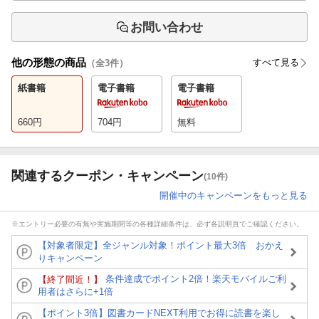
お問い合わせ
他の形態の商品
すべて見る
（全
3
件）
紙書籍
電子書籍
電子書籍
660
円
704
円
無料
関連するクーポン・キャンペーン
(10件)
開催中のキャンペーンをもっと見る
※エントリー必要の有無や実施期間等の各種詳細条件は、必ず各説明頁でご確認ください。
【対象者限定】全ジャンル対象！ポイント最大3倍 おかえ
りキャンペーン
条件達成でポイント2倍！楽天モバイルご利
【終了間近！】
用者はさらに+1倍
【ポイント3倍】図書カードNEXT利用でお得に読書を楽し