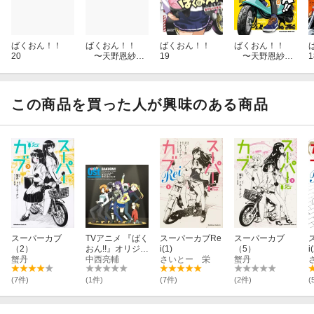
ばくおん！！
ばくおん！！
ばくおん！！
ばくおん！！
20
〜天野恩紗の
19
〜天野恩紗の
1
ニコイチ繁盛
ニコイチ繁盛
記〜 4
記〜 3
この商品を買った人が興味のある商品
スーパーカブ
TVアニメ 『ばく
スーパーカブRe
スーパーカブ
（2）
おん!!』オリジナ
i(1)
（5）
i
蟹丹
ルサウンドトラ
中西亮輔
さいとー 栄
蟹丹
ック
(7件)
(1件)
(7件)
(2件)
(