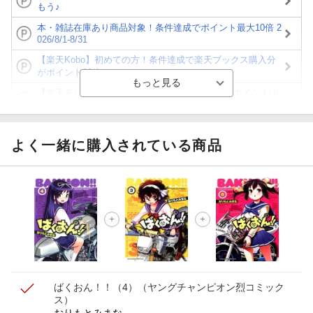
もう♪
本・雑誌在庫あり商品対象！条件達成でポイント最大10倍 2
026/8/1-8/31
【楽天Kobo】初めての方！条件達成で楽天ブックス購入分
がポイント20倍
【楽天モバイルご利用者限定】条件達成で100万ポイント山
分け！
【Rakuten Fashion×楽天ブックス】条件達成で10万ポイン
ト山分け
よく一緒に購入されている商品
【スタンプカード】楽天ポイントもらえる＆抽選で豪華景品
が当たる！
エントリー＆3,000円以上購入で無料データSIM（3GB/月プ
ラン）が当たる！
楽天モバイル紹介キャンペーンの拡散で300円OFFクーポン
進呈
ばくおん！！（4）
（ヤングチャンピオン烈コミック
ス）
おりもとみまな