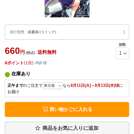
発行形態
：
紙書籍
(コミック)
個数
660
円
送料無料
(税込)
6
ポイント
1倍
内訳
在庫あり
正午まで
のご注文で
なら
8月11日(火)～8月13日(木)頃
に
お届け
買い物かごに入れる
商品をお気に入りに追加