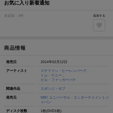
お気に入り新着通知
条件達成で楽天限定・宝塚歌劇 宙組貸切公演ペアチケット
が当たる
未追加：
3
件
追加する
エントリー＆条件達成で『鬼滅の刃』オリジナルきんちゃく
袋が当たる！
【楽天24】日用品の楽天24と楽天ブックス買いまわりでク
ーポン★
商品情報
発売日
2014年02月12日
アーティスト
ステファン・ヒーレンバーグ
,
トム・ケニー
,
ビル・ファッガーバケ
関連作品
スポンジ・ボブ
発売元
NBC ユニバーサル・エンターテイメントジ
ャパン
ディスク枚数
1枚(DVD1枚)