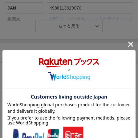
JAN
4988113829076
販売元
NBC ユニバーサル・エンターテイメントジ
ャパン
収録時間
68分
品番
PPA-118986
商品説明
洋題
SPONGEBOB SQUAREPANTS LEGENDS
OF BIKINI BOTTOM
ストーリー
【ストーリー】
ビキニタウンにモンスターが出現。でもなぜかパトリックとは気
が合うみたい。
収録内容
収録タイトル：