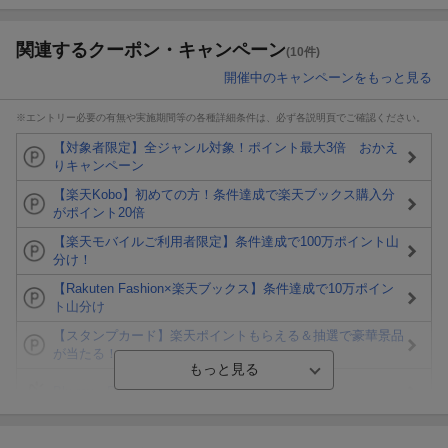
関連するクーポン・キャンペーン
(10件)
開催中のキャンペーンをもっと見る
※エントリー必要の有無や実施期間等の各種詳細条件は、必ず各説明頁でご確認ください。
【対象者限定】全ジャンル対象！ポイント最大3倍 おかえ
りキャンペーン
【楽天Kobo】初めての方！条件達成で楽天ブックス購入分
がポイント20倍
【楽天モバイルご利用者限定】条件達成で100万ポイント山
分け！
【Rakuten Fashion×楽天ブックス】条件達成で10万ポイン
ト山分け
【スタンプカード】楽天ポイントもらえる＆抽選で豪華景品
が当たる！
Blu-ray・DVDセール・お買い得情報
楽天モバイル紹介キャンペーンの拡散で300円OFFクーポン
進呈