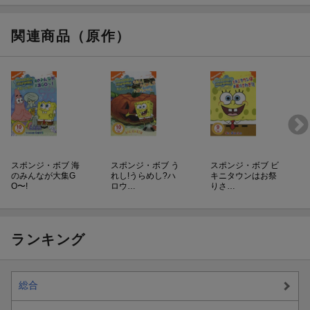
ート
ン
関連商品（原作）
スポンジ・ボブ 海
スポンジ・ボブ う
スポンジ・ボブ ビ
のみんなが大集G
れし!うらめし?ハ
キニタウンはお祭
O〜!
ロウ…
りさ…
ランキング
総合