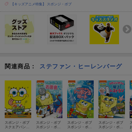
【キッズアニメ特集】 スポンジ・ボブ
関連商品
：
ステファン・ヒーレンバーグ
スポンジ・ボブ
スポンジ・ボブ
スポンジ・ボブ
スポンジ・ボブ
スクエアパンツ
スポンジ・ボブ
スポンジ・ボブ
スポンジ・ボブ
ザ・ムービー
はお医者さん
のシャボン玉ボ
の屋上レストラ