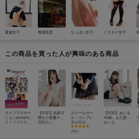
夏服女子
廃墟巡霊
ちっぱい女子
くろタイ女子
この商品を買った人が興味のある商品
ライフプロモー
【POD】純真可
スクールガー
【POD】あいる
ションpresents
憐な小悪魔チャ
ル・コンプレッ
44歳。まだ誰の
働くお姉さん!
ライフプロモーション
ン 西野め
西野めぐ
クス SCHOOL
青山裕企
ものでもありま
あいる
H
ON/OFF
GIRL COMPLEX
せん！ あいる
2 放課後
(6件)