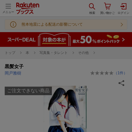
メニュー
熊本地震による配送の影響について
トップ
本
写真集・タレント
その他
黒髪女子
岡戸雅樹
（
1
件）
ご注文できない商品