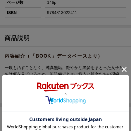
ページ数
146p
ISBN
9784813022411
商品説明
内容紹介（「BOOK」データベースより）
一度も汚すことなく、純真無垢。艶やかな黒髪をまとった女子た
ちは何を見ているのか。無防備でときに危うい彼女たちの視線
は、まるでこちらを見透かしているかのよう。授業中や放課後の
教室、または自室でー。ちょっぴり危険な黒髪女子の姿態をカメ
ラが捉える。