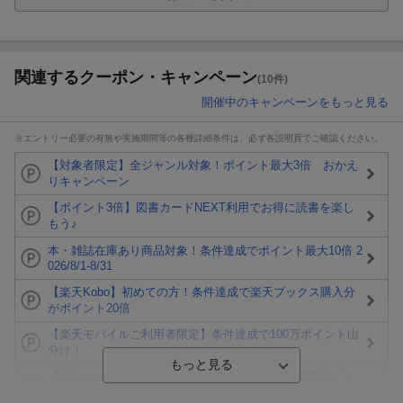
関連するクーポン・キャンペーン
(10件)
開催中のキャンペーンをもっと見る
※エントリー必要の有無や実施期間等の各種詳細条件は、必ず各説明頁でご確認ください。
【対象者限定】全ジャンル対象！ポイント最大3倍 おかえ
りキャンペーン
【ポイント3倍】図書カードNEXT利用でお得に読書を楽し
もう♪
本・雑誌在庫あり商品対象！条件達成でポイント最大10倍 2
026/8/1-8/31
【楽天Kobo】初めての方！条件達成で楽天ブックス購入分
がポイント20倍
【楽天モバイルご利用者限定】条件達成で100万ポイント山
分け！
【Rakuten Fashion×楽天ブックス】条件達成で10万ポイン
ト山分け