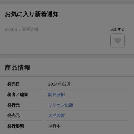
【スタンプカード】楽天ポイントもらえる＆抽選で豪華景品
が当たる！
お気に入り新着通知
楽天モバイル紹介キャンペーンの拡散で300円OFFクーポン
進呈
未追加：
岡戸雅樹
追加する
条件達成で楽天限定・宝塚歌劇 宙組貸切公演ペアチケット
が当たる
エントリー＆条件達成で『鬼滅の刃』オリジナルきんちゃく
袋が当たる！
商品情報
発売日
2014年02月
著者／編集
岡戸雅樹
発行元
ミリオン出版
発売元
大洋図書
発行形態
単行本