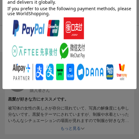
[広告]
商品レビュー（1件）
総合評価：
条件に満たないため、評価は表示できません。
ブックスのレビュー（1件）
投稿日：2016年12月29日
5
評価：
購入者さん
黒髪が好きな方にオススメです。
被写体の女性の美しさが存分に現れていて、写真の解像度にも申し
分ないです。黒髪をテーマにされていますが、制服や水着といった
いろんなシチュエーションの場面が見れますので制服が好きな方に
もオススメです。写真のボリュームも満足です。
もっと見る