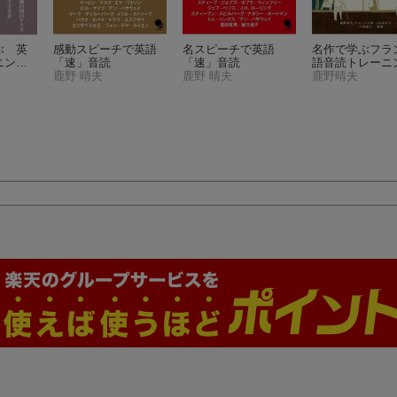
ぶ 英
感動スピーチで英語
名スピーチで英語
名作で学ぶフラ
ニング
「速」音読
「速」音読
語音読トレーニ
語回路育
鹿野 晴夫
鹿野 晴夫
鹿野晴夫