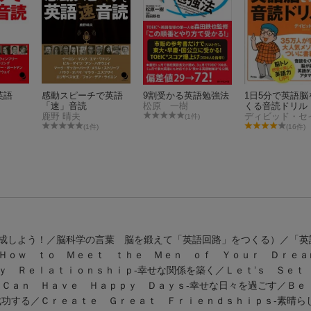
英語
感動スピーチで英語
9割受かる英語勉強法
1日5分で英語脳
「速」音読
松原 一樹
くる音読ドリル
鹿野 晴夫
ディビッド・セ
(1件)
(1件)
(16件)
成しよう！／脳科学の言葉 脳を鍛えて「英語回路」をつくる）／「英
Ｈｏｗ ｔｏ Ｍｅｅｔ ｔｈｅ Ｍｅｎ ｏｆ Ｙｏｕｒ Ｄｒｅａ
ｙ Ｒｅｌａｔｉｏｎｓｈｉｐ-幸せな関係を築く／Ｌｅｔ’ｓ Ｓｅ
 Ｃａｎ Ｈａｖｅ Ｈａｐｐｙ Ｄａｙｓ-幸せな日々を過ごす／Ｂ
成功する／Ｃｒｅａｔｅ Ｇｒｅａｔ Ｆｒｉｅｎｄｓｈｉｐｓ-素晴ら