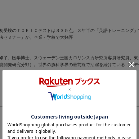
初受験のＴＯＥＩＣテストは３３５点。３年半の「英語トレーニング」
法セミナー」が、企業・学校で大好評
修了。医学博士。スウェーデン王国カロリンスカ研究所客員研究員、東
能開発研究分野）。世界の脳科学界の最前線で活躍を続けている（本デ