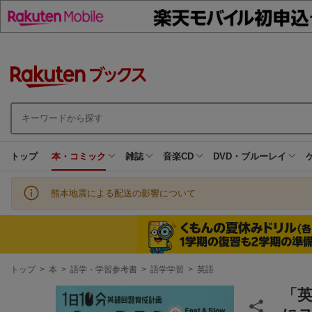
トップ
本・コミック
雑誌
音楽CD
DVD・ブルーレイ
熊本地震による配送の影響について
現
トップ
>
本
>
語学・学習参考書
>
語学学習
>
英語
在
地
「英