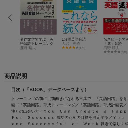
語音読
名作文学で学ぶ 英
1分間英語音読
名スピーチで
語音読トレーニング
大岩 秀樹
「速」音読
ヒ
鹿野 晴夫
鹿野 晴夫
(4件)
(2件)
商品説明
目次（「BOOK」データベースより）
トレーニングの前に（前向きになれる言葉で、「英語回路」を育
画（「英語回路」育成トレーニング／「英語回路」育成計画表／
性との出会い方／Ｙｏｕ Ｃａｎ Ｃｒｅａｔｅ ａ Ｈａｐｐ
Ｆｏｒ Ｓｕｃｃｅｓｓ-成功のための目標を設定する／Ｙｏｕ
ａｎｄ Ｓｕｃｃｅｓｓｆｕｌ ａｔ Ｗｏｒｋ-職場で楽しく