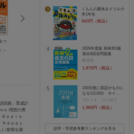
くもんの夏休みドリル小
3
学1年生
660円（税込）
をつ
みるみる英語力がア
音読JAPAN 改訂版
最強の英語学習法
ップする音読パッケ
浦島 久
勝又美智雄
2026年度版 英検準2級
4
イン
ージトレーニング
森沢洋介
(4件)
過去6回全問題集
(48件)
旺文社
1,870円（税込）
100日後に英語がものに
5
なる1日10分 ネイ…
ブレット・リンゼイ
語回路」育成計
1,980円（税込）
ｍｓ-理想の男
ｔ Ｇｏａｌｓ
ｅ Ｈａｐｐｙ
語学・学習参考書ランキングを見る
しい友情を築