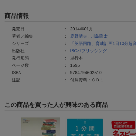
商品情報
発売日
：
2014年01月
著者／編集
：
鹿野晴夫
,
川島隆太
シリーズ
：
「英語回路」育成計画1日10分超
出版社
：
IBCパブリッシング
発行形態
：
単行本
ページ数
：
159p
ISBN
：
9784794602510
注記
：
付属資料：ＣＤ１
この商品を買った人が興味のある商品