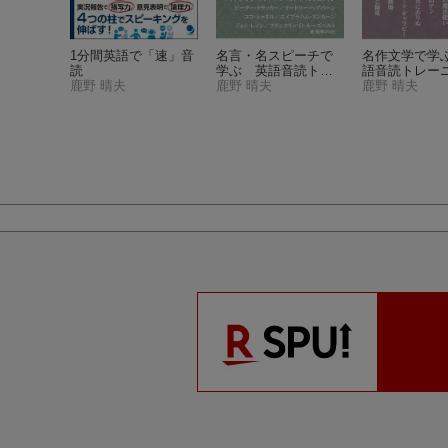
が自然に
1分間英語で「速」音
名言・名スピーチで
名作文学で学
 音読の
読
学ぶ 英語音読トレ
語音読トレー
鹿野 晴夫
ーニング
鹿野 晴夫
（​1日10分英
鹿野 晴夫
成計画）