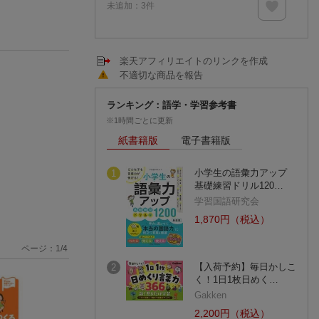
未追加：
3
件
楽天アフィリエイトのリンクを作成
不適切な商品を報告
ランキング：語学・学習参考書
※1時間ごとに更新
紙書籍版
電子書籍版
小学生の語彙力アップ
1
基礎練習ドリル120…
学習国語研究会
1,870円（税込）
ページ：
1
/
4
【入荷予約】毎日かしこ
2
く！1日1枚日めく…
Gakken
2,200円（税込）