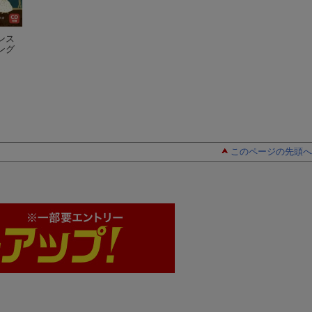
ンス
TOEICテストスピー
「英語回路」育成計
「英語回路」育成
ング
キング／ライティン
画1日10分超音読レッ
画1日10分超音読
グ問題集
千田潤一
スン（エコノミスト
鹿野晴夫
スン（世界の名作
鹿野晴夫
編）
学編）
このページの先頭へ