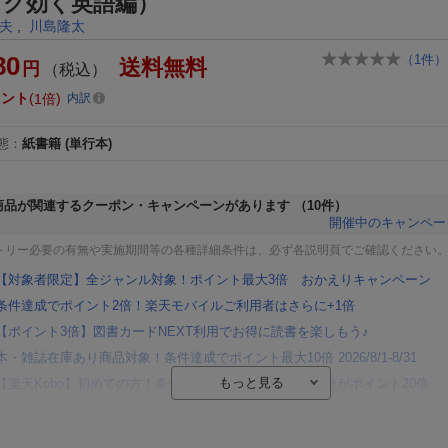
スグ効く英語編）
夫
,
川島隆太
80
（
1
件）
送料無料
円
（税込）
イント
1倍
内訳
態
：
紙書籍
(単行本)
商品が関連するクーポン・キャンペーンがあります
（10件）
開催中のキャンペー
トリー必要の有無や実施期間等の各種詳細条件は、必ず各説明頁でご確認ください
【対象者限定】全ジャンル対象！ポイント最大3倍 おかえりキャンペーン
条件達成でポイント2倍！楽天モバイルご利用者はさらに+1倍
【ポイント3倍】図書カードNEXT利用でお得に読書を楽しもう♪
本・雑誌在庫あり商品対象！条件達成でポイント最大10倍 2026/8/1-8/31
【楽天Kobo】初めての方！条件達成で楽天ブックス購入分がポイント20倍
【楽天モバイルご利用者限定】条件達成で100万ポイント山分け！
【Rakuten Fashion×楽天ブックス】条件達成で10万ポイント山分け