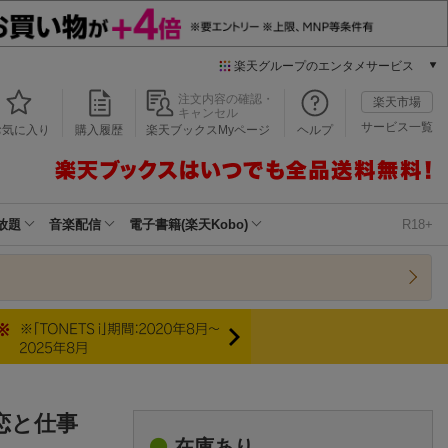
楽天グループのエンタメサービス
本/ゲーム/CD/DVD
注文内容の確認・
楽天市場
キャンセル
楽天ブックス
サービス一覧
お気に入り
購入履歴
楽天ブックスMyページ
ヘルプ
電子書籍
楽天Kobo
雑誌読み放題
楽天マガジン
放題
音楽配信
電子書籍(楽天Kobo)
R18+
音楽配信
楽天ミュージック
動画配信
楽天TV
動画配信ガイド
Rakuten PLAY
無料テレビ
Rチャンネル
恋と仕事
チケット
在庫あり