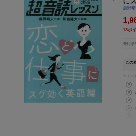
に
鹿野晴
1,9
18
ポ
発行形
この
※エン