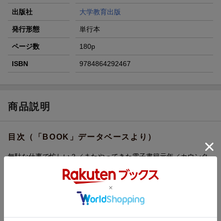
出版社
大学教育出版
発行形態
単行本
ページ数
180p
ISBN
9784864292467
商品説明
目次（「BOOK」データベースより）
無駄な仕事で忙しい？／またやってきた電子書籍元年／カウンタ
ーは図書館員のひのき舞台／トラブルを恐れる気持ちが、サービ
スを萎縮させる／体験としての、『市民の図書館』以前の図書館
／「貸出猶予のお願い」と図書館の自己規制、および根本彰氏の
主張への反論ー作家、図書館、利用者の、だれのためにもならな
い／根本彰氏の「返答も兼ねて」（『出版ニュース』二〇一一年