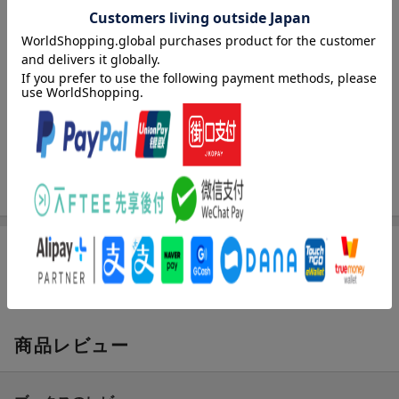
八月上旬号）を読んで／特定週刊誌の購入を批判する市民への手
紙／布団の中の高論卓説／小布施町立図書館を見る〔ほか〕
著者情報（「BOOK」データベースより）
田井郁久雄（タイカクオ）
東京教育大学卒。岡山市立図書館に３０年勤務。就実大学、ノー
トルダム清心女子大学、岡山大学、阪南大学で非常勤講師。現
在、広島女学院大学准教授（本データはこの書籍が刊行された当
時に掲載されていたものです）
[広告]
商品レビュー