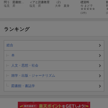
問う 図書館法
ィアと読書教育
（2）
礎資料
の原点から図書
塩見 昇
塩見 昇
大串 夏身
今 まど子
館振興を考える
(1件)
(
ランキング
総合
本
人文・思想・社会
雑学・出版・ジャーナリズム
図書館・書誌学