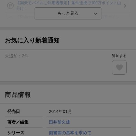
【楽天モバイルご利用者限定】条件達成で100万ポイント山
分け！
【Rakuten Fashion×楽天ブックス】条件達成で10万ポイン
ト山分け
【スタンプカード】楽天ポイントもらえる＆抽選で豪華景品
が当たる！
お気に入り新着通知
エントリー＆3,000円以上購入で無料データSIM（3GB/月プ
ラン）が当たる！
未追加：
2
件
追加する
楽天モバイル紹介キャンペーンの拡散で300円OFFクーポン
進呈
条件達成で楽天限定・宝塚歌劇 宙組貸切公演ペアチケット
が当たる
商品情報
発売日
2014年01月
著者／編集
田井郁久雄
シリーズ
図書館の基本を求めて