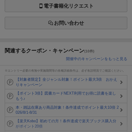
電子書籍化リクエスト
お問い合わせ
関連するクーポン・キャンペーン
(10件)
開催中のキャンペーンをもっと見る
※エントリー必要の有無や実施期間等の各種詳細条件は、必ず各説明頁でご確認ください。
【対象者限定】全ジャンル対象！ポイント最大3倍 おかえ
りキャンペーン
【ポイント3倍】図書カードNEXT利用でお得に読書を楽し
もう♪
本・雑誌在庫あり商品対象！条件達成でポイント最大10倍 2
026/8/1-8/31
【楽天Kobo】初めての方！条件達成で楽天ブックス購入分
がポイント20倍