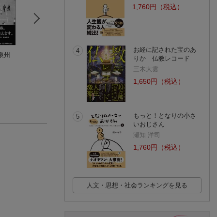
1,760円（税込）
お経に記された宝のあ
4
泉州
よくわかる神経診察
人的環境のユニバー
顔を失った兵士た
りか 仏教レコード
大田 哲生
サルデザイン 学級・
リ
三木大雲
職員室編
阿部利彦
(2件)
1,650円（税込）
もっと！となりの小さ
5
いおじさん
瀬知 洋司
1,760円（税込）
人文・思想・社会ランキングを見る