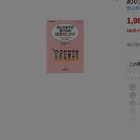
め
曽山和
1,9
18
ポ
発行形
この
※エン