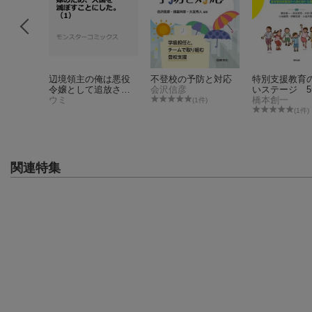
び×協働
辺境領主の俺は悪役
不登校の予防と対応
特別支援教育
実現する
令嬢として追放され
会沢信彦
いステージ 5
5日のユニ
た嫁のため、大国を
ウミ
（アイ）で始
橋本創一
(1件)
ザイン
滅ぼすことにした。
的障害児教育
(1件)
（1）
践・研究
関連特集