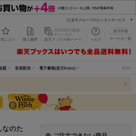
楽天グループのエンタメサービス
本/ゲーム/CD/DVD
注文内容の確認・
楽天市場
キャンセル
楽天ブックス
サービス一覧
お気に入り
購入履歴
楽天ブックスMyページ
ヘルプ
電子書籍
楽天Kobo
雑誌読み放題
楽天マガジン
放題
音楽配信
電子書籍(楽天Kobo)
R18+
音楽配信
楽天ミュージック
動画配信
楽天TV
動画配信ガイド
Rakuten PLAY
無料テレビ
Rチャンネル
んなのた
チケット
ご注文できない商品