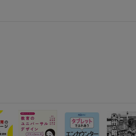
楽天モバイル紹介キャンペーンの拡散で300円OFFクーポン進呈
条件達成で楽天限定・宝塚歌劇 宙組貸切公演ペアチケットが当たる
エントリー＆条件達成で『鬼滅の刃』オリジナルきんちゃく袋が当たる！