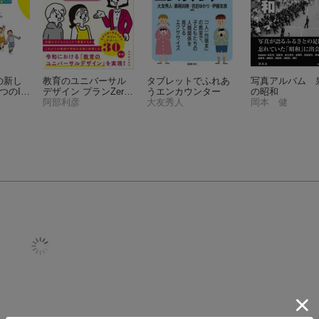
の新し
教育のユニバーサル
タブレットでふれあ
写真アルバム 
つのI
デザイン プランZero-
うエンカウンター
の昭和
まる知
R
阿部利彦
大友秀人
岡本 健
の実