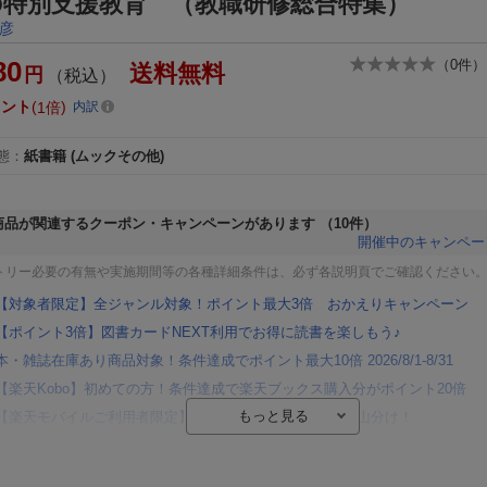
の特別支援教育 （教職研修総合特集）
彦
80
（
0
件）
送料無料
円
（税込）
イント
1倍
内訳
態
：
紙書籍
(ムックその他)
商品が関連するクーポン・キャンペーンがあります
（10件）
開催中のキャンペー
トリー必要の有無や実施期間等の各種詳細条件は、必ず各説明頁でご確認ください
【対象者限定】全ジャンル対象！ポイント最大3倍 おかえりキャンペーン
【ポイント3倍】図書カードNEXT利用でお得に読書を楽しもう♪
本・雑誌在庫あり商品対象！条件達成でポイント最大10倍 2026/8/1-8/31
【楽天Kobo】初めての方！条件達成で楽天ブックス購入分がポイント20倍
【楽天モバイルご利用者限定】条件達成で100万ポイント山分け！
【Rakuten Fashion×楽天ブックス】条件達成で10万ポイント山分け
【スタンプカード】楽天ポイントもらえる＆抽選で豪華景品が当たる！