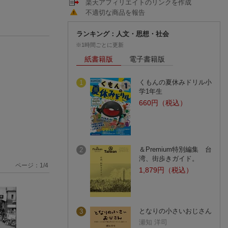
楽天アフィリエイトのリンクを作成
不適切な商品を報告
ランキング：人文・思想・社会
※1時間ごとに更新
紙書籍版
電子書籍版
くもんの夏休みドリル小
1
学1年生
660円（税込）
＆Premium特別編集 台
2
湾、街歩きガイド。
ページ：
1
/
4
1,879円（税込）
となりの小さいおじさん
3
瀬知 洋司