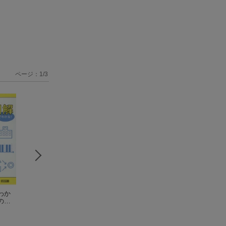
ページ：
1
/
3
わか
親から子へかかわり
学校がするソーシャ
時々“オニの心”が
の仕
の糸を結ぶ21の言葉
ルスキル・トレーニ
保護者との関係づ
（Hito・yume boo
曽山和彦
ング
曽山和彦
り
曽山和彦
k）