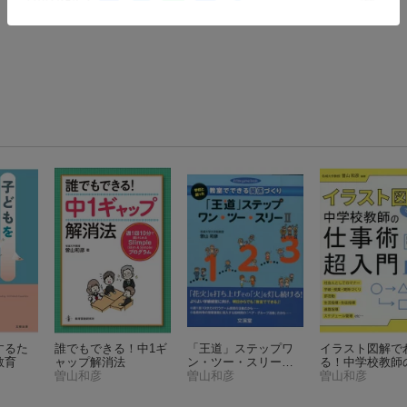
するた
誰でもできる！中1ギ
「王道」ステップワ
イラスト図解で
教育
ャップ解消法
ン・ツー・スリー
る！中学校教師
曽山和彦
（2）
曽山和彦
（Hito・yume
事術超入門
曽山和彦
book）