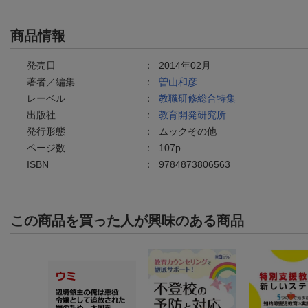
商品情報
発売日
：
2014年02月
著者／編集
：
曽山和彦
レーベル
：
教職研修総合特集
出版社
：
教育開発研究所
発行形態
：
ムックその他
ページ数
：
107p
ISBN
：
9784873806563
この商品を買った人が興味のある商品