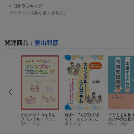
日別ランキング
ランキング情報がありません。
関連商品
：
曽山和彦
への支援
かかわりの力を育む
超多忙でも実践でき
子どもを応援
職研修総
スリンプル・プログ
る！ スリンプル
めの特別支援
ラム
曽山 和彦
（スリム＆シンプ
曽山 和彦
曽山 和彦
ル）・プログラム