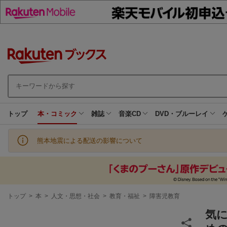
トップ
本・コミック
雑誌
音楽CD
DVD・ブルーレイ
熊本地震による配送の影響について
現
トップ
>
本
>
人文・思想・社会
>
教育・福祉
>
障害児教育
在
地
気