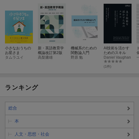
小さなおうちの
新・英語教育学
機械系のための
AI技術を活かす
お星さま
概論改訂第2版
関数論入門
ためのスキル
タムラユイ
高梨庸雄
野原 勉
Daniel Vaughan
(1件)
ランキング
総合
本
人文・思想・社会