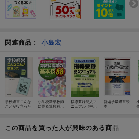
関連商品
：
小島宏
学校経営こんな
小学校新卒教師
指導要録記入マ
新編学級経営読
ことが役立った
に贈る算数科授
ニュアル（中学
本
業の基本技88
校版）
この商品を買った人が興味のある商品