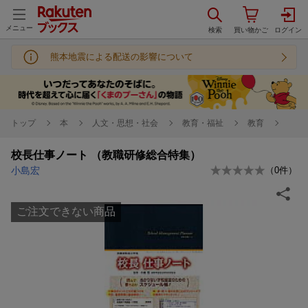
メニュー
熊本地震による配送の影響について
トップ
本
人文・思想・社会
教育・福祉
教育
校長仕事ノート （教職研修総合特集）
小島宏
（
0
件）
ご注文できない商品