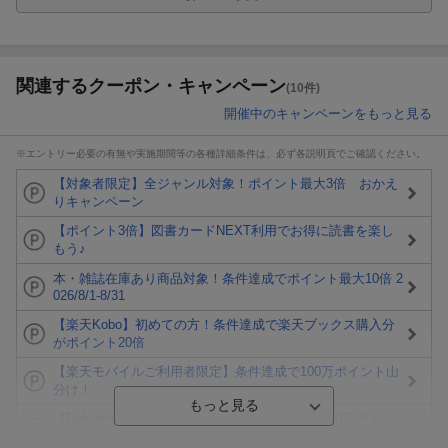
関連するクーポン・キャンペーン
(10件)
開催中のキャンペーンをもっと見る
※エントリー必要の有無や実施期間等の各種詳細条件は、必ず各説明頁でご確認ください。
【対象者限定】全ジャンル対象！ポイント最大3倍 おかえ
りキャンペーン
【ポイント3倍】図書カードNEXT利用でお得に読書を楽し
もう♪
本・雑誌在庫あり商品対象！条件達成でポイント最大10倍 2
026/8/1-8/31
【楽天Kobo】初めての方！条件達成で楽天ブックス購入分
がポイント20倍
【楽天モバイルご利用者限定】条件達成で100万ポイント山
分け！
【Rakuten Fashion×楽天ブックス】条件達成で10万ポイン
ト山分け