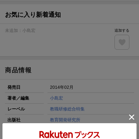
【スタンプカード】楽天ポイントもらえる＆抽選で豪華景品
が当たる！
お気に入り新着通知
エントリー＆3,000円以上購入で無料データSIM（3GB/月プ
ラン）が当たる！
未追加：
小島宏
追加する
楽天モバイル紹介キャンペーンの拡散で300円OFFクーポン
進呈
条件達成で楽天限定・宝塚歌劇 宙組貸切公演ペアチケット
が当たる
商品情報
発売日
2014年02月
著者／編集
小島宏
レーベル
教職研修総合特集
出版社
教育開発研究所
発行形態
ムックその他