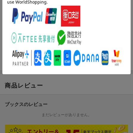
【楽器】ピアノ
【編成】ピアノ・ソロ
【難易度】中級
【商品説明】
弾いて楽しい♪ 聴いて楽しい♪♪派手で華やかな曲が盛りだくさん!
まさにタイトルどおりの中級ソロ向け発表会曲集シリーズが登
場！“ポピュラーを弾きたい（定番から最近人気の曲まで）”、“デ
ィズニーを弾きたい”、“スタジオジブリを弾きたい”、“クラシック
を弾きたい”、“ジャズを弾きたい”、“定番のJ-POPを弾きた
い”、“語り継がれる日本のうたを弾きたい”の7つテーマから人気曲
をセレクト。発表会やステージで弾きたい、弾きごたえ・聴きば
え満点のアレンジでお届けします！セレクション1では不変の人気
曲「ルパン三世のテーマ」や、ピアニストの憧れ、「渚のアデリ
商品レビュー
ーヌ」、「エレクトリカルパレード・ドリームライツ」やスタジ
オジブリ作品『風立ちぬ』の主題歌「ひこうき雲」、王道クラシ
ックのJ.S.バッハ「主よ、人の望みのの喜びよ」、ジャズからは
ブックスのレビュー
「A列車で行こう」、ボカロ曲の「千本桜」まで、7つのテーマか
ら弾きたい、聴かせたい、盛りだくさんの人気の18曲を収載。
まだレビューがありません。
【ポピュラーを弾きたい（定番から最近人気の曲まで）】