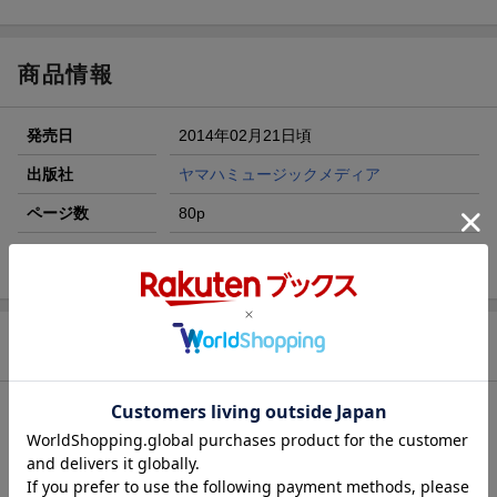
ト山分け
【スタンプカード】楽天ポイントもらえる＆抽選で豪華景品
が当たる！
商品情報
エントリー＆3,000円以上購入で無料データSIM（3GB/月プ
ラン）が当たる！
発売日
2014年02月21日頃
楽天モバイル紹介キャンペーンの拡散で300円OFFクーポン
進呈
出版社
ヤマハミュージックメディア
条件達成で楽天限定・宝塚歌劇 宙組貸切公演ペアチケット
ページ数
80p
が当たる
ISBN
9784636904307
商品説明
内容紹介
【商品構成】楽譜
【分類】ピアノ|ポピュラーピアノ（ソロ）|オムニバス曲集