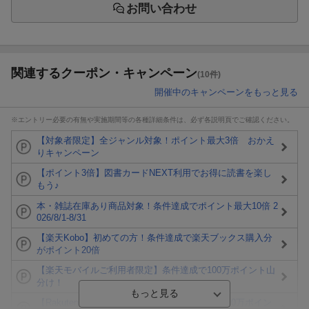
お問い合わせ
関連するクーポン・キャンペーン
(10件)
開催中のキャンペーンをもっと見る
※エントリー必要の有無や実施期間等の各種詳細条件は、必ず各説明頁でご確認ください。
【対象者限定】全ジャンル対象！ポイント最大3倍 おかえ
りキャンペーン
【ポイント3倍】図書カードNEXT利用でお得に読書を楽し
もう♪
本・雑誌在庫あり商品対象！条件達成でポイント最大10倍 2
026/8/1-8/31
【楽天Kobo】初めての方！条件達成で楽天ブックス購入分
がポイント20倍
【楽天モバイルご利用者限定】条件達成で100万ポイント山
分け！
【Rakuten Fashion×楽天ブックス】条件達成で10万ポイン