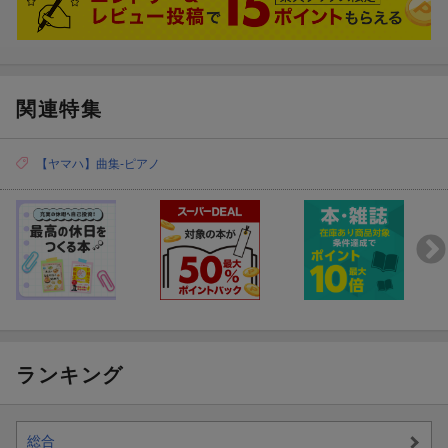
［1］〜［4］
【ディズニーを弾きたい】
［5］〜［7］
関連特集
【スタジオジブリを弾きたい】
［8］〜［10］
【ヤマハ】曲集-ピアノ
【クラシックを弾きたい】
［11］〜［13］
【ジャズを弾きたい】
［14］［15］
【定番のJ-POPを弾きたい】
［16］［17］
ランキング
【語り継がれる日本のうたを弾きたい】
［18］
【収載曲】
総合
[1] ルパン三世のテーマ