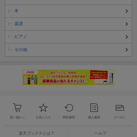
ルパン三世
本
編成: ピアノ・ソロ
難易度: 中級
楽譜
[2] 夢をかなえてドラえもん
ドラえもん
ピアノ
編成: ピアノ・ソロ
難易度: 中級
その他
[3] TAKUMI/匠
大改造！！劇的ビフォーアフター
編成: ピアノ・ソロ
難易度: 中級
[4] 渚のアデリーヌ
編成: ピアノ・ソロ
難易度: 中級
[5] いつか王子様が
白雪姫
編成: ピアノ・ソロ
買い物かご
お気に入り
閲覧履歴
購入履歴
クーポン
難易度: 中級
[6] 東京ディズニーランド®・エレクトリカルパレード・ドリーム
ライツ
楽天ブックスとは？
ヘルプ