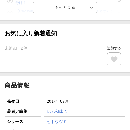
分け！
【Rakuten Fashion×楽天ブックス】条件達成で10万ポイン
ト山分け
【スタンプカード】楽天ポイントもらえる＆抽選で豪華景品
が当たる！
お気に入り新着通知
エントリー＆3,000円以上購入で無料データSIM（3GB/月プ
ラン）が当たる！
未追加：
2
件
追加する
楽天モバイル紹介キャンペーンの拡散で300円OFFクーポン
進呈
条件達成で楽天限定・宝塚歌劇 宙組貸切公演ペアチケット
が当たる
商品情報
発売日
2014年07月
著者／編集
此元和津也
シリーズ
セトウツミ