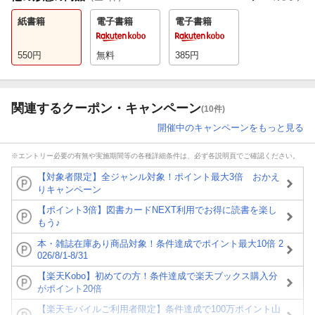
紙書籍
電子書籍
電子書籍
550
円
無料
385
円
関連するクーポン・キャンペーン
(10件)
開催中のキャンペーンをもっと見る
※エントリー必要の有無や実施期間等の各種詳細条件は、必ず各説明頁でご確認ください。
【対象者限定】全ジャンル対象！ポイント最大3倍 おかえ
りキャンペーン
【ポイント3倍】図書カードNEXT利用でお得に読書を楽し
もう♪
本・雑誌在庫あり商品対象！条件達成でポイント最大10倍 2
026/8/1-8/31
【楽天Kobo】初めての方！条件達成で楽天ブックス購入分
がポイント20倍
【楽天モバイルご利用者限定】条件達成で100万ポイント山