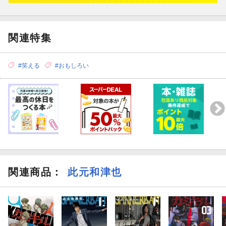
関連特集
#笑える
#おもしろい
関連商品
：
此元和津也