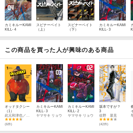
カミキルーKAMI
スピナーベイト
スピナーベイト
カミキルーKAMI
KILL- 4
（上）
（下）
KILL- 3
K
この商品を買った人が興味のある商品
オッドタクシー
カミキルーKAMI
カミキルーKAMI
坂本ですが？
（1）
KILL- 3
KILL- 2
3
此元和津也／P．I．C．S．
ヤマサキ リョウ
ヤマサキ リョウ
佐野 菜見
(6件)
(42件)