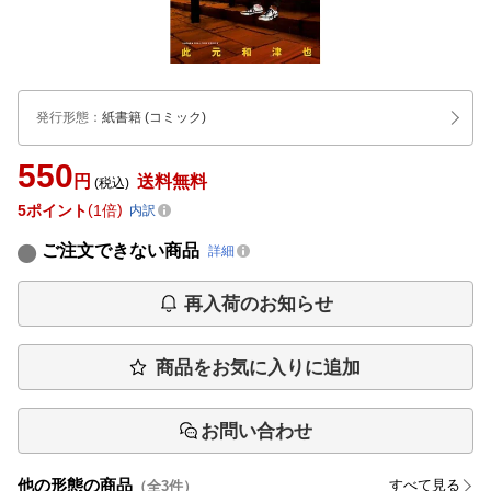
発行形態
：
紙書籍
(コミック)
550
円
送料無料
(税込)
5
ポイント
1倍
内訳
ご注文できない商品
詳細
再入荷のお知らせ
商品をお気に入りに追加
お問い合わせ
他の形態の商品
すべて見る
（全
3
件）