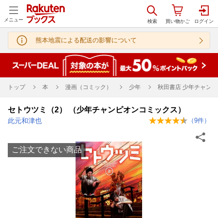
メニュー
熊本地震による配送の影響について
トップ
本
漫画（コミック）
少年
秋田書店 少年チャンピ
セトウツミ（2） （少年チャンピオンコミックス）
此元和津也
（
9
件）
ご注文できない商品