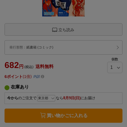
立ち読み
発行形態
：
紙書籍
(コミック)
個数
682
円
送料無料
(税込)
6
ポイント
1倍
内訳
在庫あり
今から
のご注文で
なら
8月9日(日)
にお届け
買い物かごに入れる