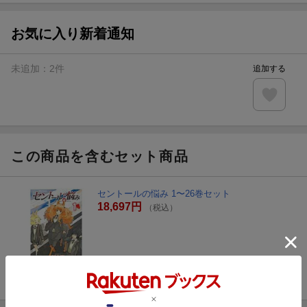
お気に入り新着通知
未追加：
2
件
追加する
この商品を含むセット商品
セントールの悩み 1〜26巻セット
18,697円
（税込）