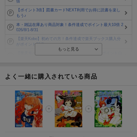
倍
【ポイント3倍】図書カードNEXT利用でお得に読書を楽し
もう♪
本・雑誌在庫あり商品対象！条件達成でポイント最大10倍 2
026/8/1-8/31
【楽天Kobo】初めての方！条件達成で楽天ブックス購入分
がポイント20倍
【楽天モバイルご利用者限定】条件達成で100万ポイント山
分け！
【Rakuten Fashion×楽天ブックス】条件達成で10万ポイン
ト山分け
よく一緒に購入されている商品
【スタンプカード】楽天ポイントもらえる＆抽選で豪華景品
が当たる！
エントリー＆3,000円以上購入で無料データSIM（3GB/月プ
ラン）が当たる！
楽天モバイル紹介キャンペーンの拡散で300円OFFクーポン
進呈