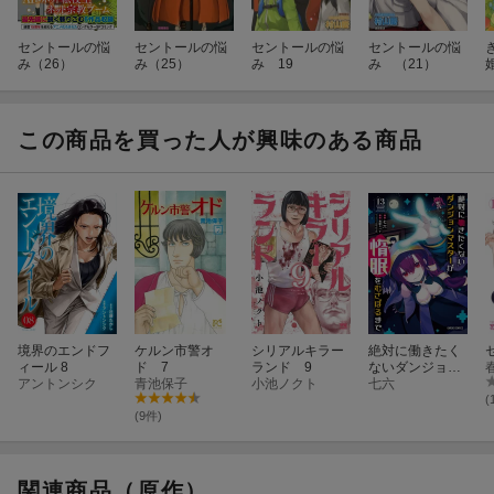
セントールの悩
セントールの悩
セントールの悩
セントールの悩
み（26）
み（25）
み 19
み （21）
この商品を買った人が興味のある商品
境界のエンドフ
ケルン市警オ
シリアルキラー
絶対に働きたく
ィール 8
ド 7
ランド 9
ないダンジョン
アントンシク
青池保子
小池ノクト
マスターが惰眠
七六
をむさぼるまで
(
13
(9件)
関連商品（原作）