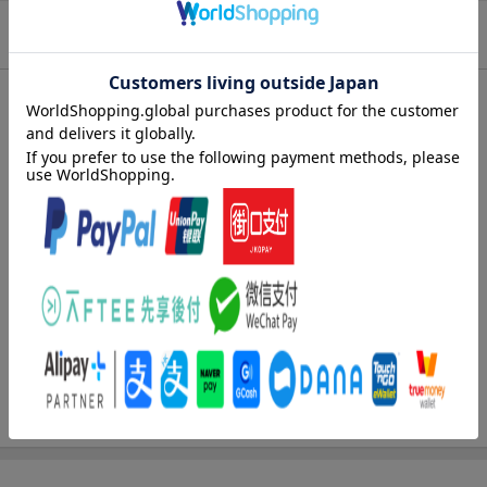
商品情報
発売日
2014年07月
著者／編集
村山慶
シリーズ
セントールの悩み
関連作品
セントールの悩み
レーベル
リュウコミックス
出版社
徳間書店
発行形態
コミック
ページ数
161p
ISBN
9784199504044