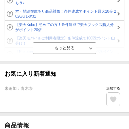
もう♪
本・雑誌在庫あり商品対象！条件達成でポイント最大10倍 2
026/8/1-8/31
【楽天Kobo】初めての方！条件達成で楽天ブックス購入分
がポイント20倍
【楽天モバイルご利用者限定】条件達成で100万ポイント山
分け！
【Rakuten Fashion×楽天ブックス】条件達成で10万ポイン
ト山分け
【スタンプカード】楽天ポイントもらえる＆抽選で豪華景品
が当たる！
お気に入り新着通知
エントリー＆3,000円以上購入で無料データSIM（3GB/月プ
ラン）が当たる！
未追加：
青木崇
追加する
楽天モバイル紹介キャンペーンの拡散で300円OFFクーポン
進呈
条件達成で楽天限定・宝塚歌劇 宙組貸切公演ペアチケット
が当たる
商品情報