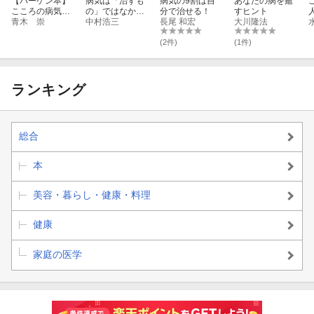
【バーゲン本】
病気は「治すも
病気の9割は自
あなたの病を癒
こころの病気を
の」ではなかっ
分で治せる！
すヒント
治すために本当
青木 崇
た
中村浩三
長尾 和宏
大川隆法
に大切なこと
(2件)
(1件)
ランキング
総合
本
美容・暮らし・健康・料理
健康
家庭の医学