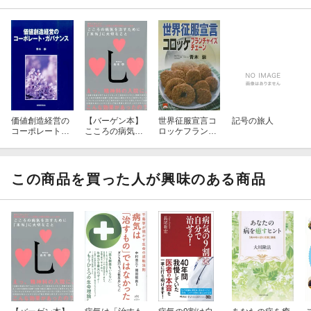
価値創造経営の
【バーゲン本】
世界征服宣言コ
記号の旅人
コーポレート・
こころの病気を
ロッケフランチ
ガバナンス
治すために本当
ャイズチェーン
に大切なこと
この商品を買った人が興味のある商品