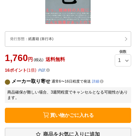
発行形態
：
紙書籍
(単行本)
個数
1,760
円
送料無料
(税込)
16
ポイント
1倍
内訳
メーカー取り寄せ
通常6〜16日程度で発送
詳細
商品確保が難しい場合、3週間程度でキャンセルとなる可能性があり
ます。
買い物かごに入れる
商品をお気に入りに追加