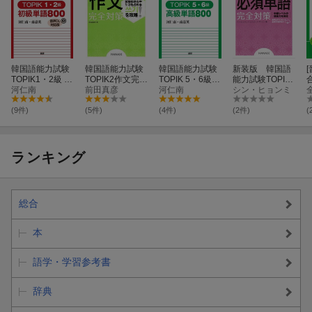
韓国語能力試験
韓国語能力試験
韓国語能力試験
新装版 韓国語
TOPIK1・2級 初
TOPIK2作文完全
TOPIK 5・6級
能力試験TOPIK
級単語800【音
河仁南
対策
前田真彦
高級単語800
河仁南
II 必須単語完
シン・ヒョンミ
声DL対応版】
全対策
K
(9件)
(5件)
(4件)
(2件)
(
ランキング
総合
本
語学・学習参考書
辞典