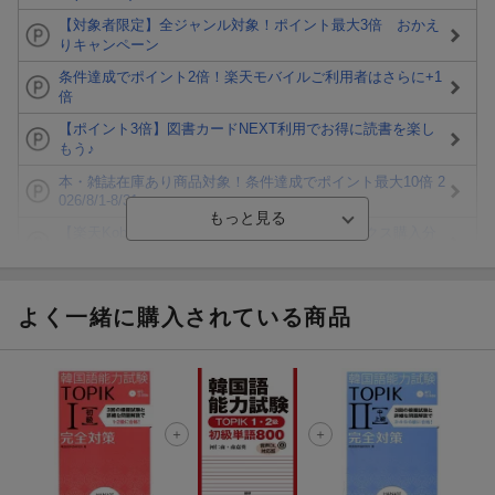
【対象者限定】全ジャンル対象！ポイント最大3倍 おかえ
りキャンペーン
条件達成でポイント2倍！楽天モバイルご利用者はさらに+1
倍
【ポイント3倍】図書カードNEXT利用でお得に読書を楽し
もう♪
本・雑誌在庫あり商品対象！条件達成でポイント最大10倍 2
026/8/1-8/31
【楽天Kobo】初めての方！条件達成で楽天ブックス購入分
がポイント20倍
【楽天モバイルご利用者限定】条件達成で100万ポイント山
分け！
よく一緒に購入されている商品
【Rakuten Fashion×楽天ブックス】条件達成で10万ポイン
ト山分け
【スタンプカード】楽天ポイントもらえる＆抽選で豪華景品
が当たる！
エントリー＆3,000円以上購入で無料データSIM（3GB/月プ
ラン）が当たる！