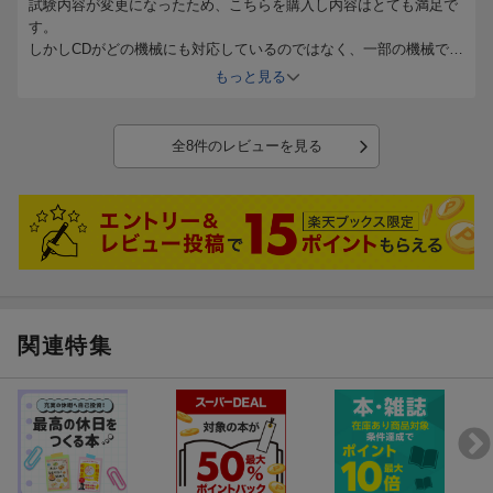
試験内容が変更になったため、こちらを購入し内容はとても満足で
す。
しかしCDがどの機械にも対応しているのではなく、一部の機械でし
か対応していないのが残念なのと、また楽天ブックスで購入し中身
もっと見る
が折り曲がっていて残念でした。
全8件のレビューを見る
関連特集