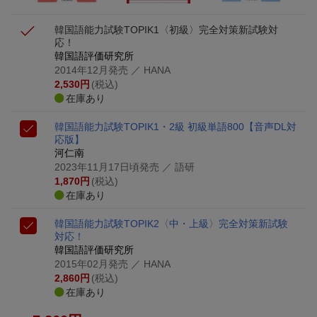
韓国語能力試験TOPIK1〈初級〉完全対策
新試験対
応！
韓国語評価研究所
2014年12月発売
／ HANA
2,530
円
(税込)
在庫あり
韓国語能力試験TOPIK1・2級 初級単語800【音声DL対
応版】
河仁南
2023年11月17日頃発売
／ 語研
1,870
円
(税込)
在庫あり
韓国語能力試験TOPIK2〈中・上級〉完全対策
新試験
対応！
韓国語評価研究所
2015年02月発売
／ HANA
2,860
円
(税込)
在庫あり