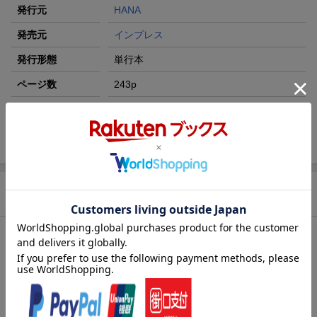
発行元
HANA
発売元
インプレス
発行形態
単行本
ページ数
243p
ISBN
9784844376644
注記
付属資料：ＣＤ-ＲＯＭ１
商品説明
内容紹介（「BOOK」データベースより）
３回の模擬試験と詳細な問題解説で１・２級に合格！
目次（「BOOK」データベースより）