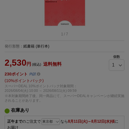
1
/
7
発行形態
：
紙書籍
(単行本)
個数
2,530
円
送料無料
(税込)
230
ポイント
内訳
10%ポイントバック
スーパーDEAL 10%ポイントバック対象期間：
2026/08/04(火) 10:00 ～ 2026/08/11(火) 09:59
※本対象期間終了後、同一商品にて、スーパーDEALキャンペーンが継続実施
されることがあります。
在庫あり
正午まで
のご注文で
なら
8月11日(火)～8月12日(水)頃
に
お届け