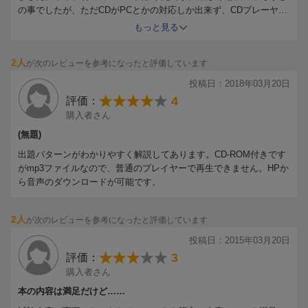
の事でしたが、ただCDがPCとかの対応しか出来ず、CDプレーヤー
やBluRayで聞けないのが残念というとこで星4つです。でも本のサ
もっと見る
イトホームページでダウンロードすれば聞けるようになってます。
韓国語能力検定ホームページでの実際の過去問と合わせて勉強出来
2人
が次のレビューを参考になったと評価しています
そうで、初級合格に向けて頑張ろうと思います。
投稿日：2018年03月20日
4
評価：
購入者さん
(無題)
出題パターンがわかりやすく解説してあります。CD‐ROM付きです
がmp3ファイルなので、普通のプレイヤーで再生できません。HPか
ら音声のダウンロードが可能です。
2人
が次のレビューを参考になったと評価しています
投稿日：2015年03月20日
3
評価：
購入者さん
本の内容は満足だけど……