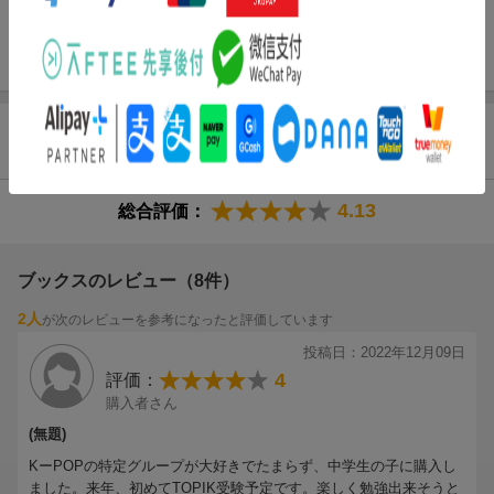
ＴＯＰＩＫについて知ろう／ＴＯＰＩＫ １の問題パターンと練
習／模擬試験／模擬試験解答・解説・訳
商品レビュー（8件）
4.13
総合評価：
ブックスのレビュー（8件）
2人
が次のレビューを参考になったと評価しています
投稿日：2022年12月09日
4
評価：
購入者さん
(無題)
KーPOPの特定グループが大好きでたまらず、中学生の子に購入し
ました。来年、初めてTOPIK受験予定です。楽しく勉強出来そうと