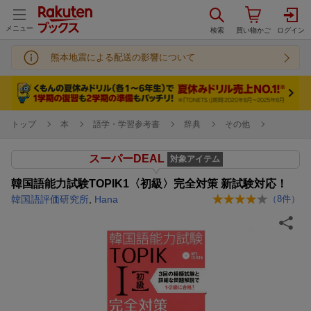
メニュー
熊本地震による配送の影響について
トップ
本
語学・学習参考書
辞典
その他
スーパーDEAL
対象アイテム
韓国語能力試験TOPIK1〈初級〉完全対策 新試験対応！
韓国語評価研究所
,
Hana
（
8
件）