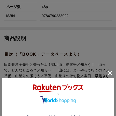
ページ数
48p
ISBN
9784790233022
商品説明
目次（「BOOK」データベースより）
田部井淳子先生と登ったよ！御岳山・長尾平／知ろう！ 山っ
て、どんなところ？／知ろう！ 山には、どうやって行くの？／
準備 山登りの服そう／準備 山登りの持ち物／当日 早起きし
よう／当日 山に向かおう／当日 山のてっぺんをめざそう／当
日 山の歩きかたを知ろう／当日 山のてっぺんに着いた！／山
登りの楽しみ１ 山の草花を見てみよう／山登りの楽しみ２ お
べんとうを食べよう／こまった！ こんなとき、どうする？／当
日 みんなでゴールしよう／まとめ 山の思い出をのこそう／聞
かせて！ 寺田小学校の山登り／知ってる？ なんでも日本一！
／登ってみたい！ 全国おすすめ山登りコース