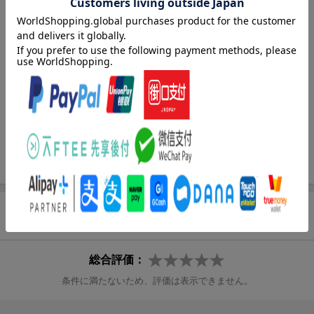
著者情報（「BOOK」データベースより）
田部井淳子（タベイジュンコ）
登山家。１９３９年、福島県三春町生まれ。１９６９年に女性だ
けによる海外遠征を目的とした「女子登攀クラブ」設立。１９７
５年に女性として世界ではじめて、世界最高峰エベレストの登頂
に成功する。１９９２年には、女性で世界初の七大陸最高峰登頂
者となる（本データはこの書籍が刊行された当時に掲載されてい
たものです）
商品レビュー（1件）
総合評価：
条件に満たないため、評価は表示できません。