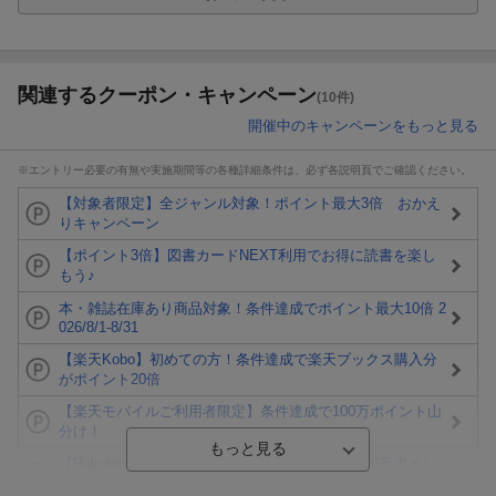
関連するクーポン・キャンペーン
(10件)
開催中のキャンペーンをもっと見る
※エントリー必要の有無や実施期間等の各種詳細条件は、必ず各説明頁でご確認ください。
【対象者限定】全ジャンル対象！ポイント最大3倍 おかえ
りキャンペーン
【ポイント3倍】図書カードNEXT利用でお得に読書を楽し
もう♪
本・雑誌在庫あり商品対象！条件達成でポイント最大10倍 2
026/8/1-8/31
【楽天Kobo】初めての方！条件達成で楽天ブックス購入分
がポイント20倍
【楽天モバイルご利用者限定】条件達成で100万ポイント山
分け！
【Rakuten Fashion×楽天ブックス】条件達成で10万ポイン
ト山分け