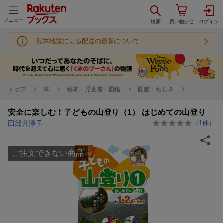
メニュー
熊本地震による配送の影響について
トップ
本
絵本・児童書・図鑑
図鑑・ちしき
安全に楽しむ！子どもの山登り（1） はじめての山登り
田部井淳子
（
1
件）
ご注文できない商品