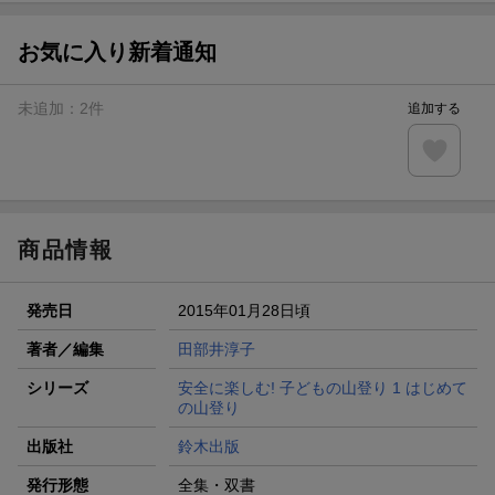
【スタンプカード】楽天ポイントもらえる＆抽選で豪華景品
が当たる！
お気に入り新着通知
エントリー＆3,000円以上購入で無料データSIM（3GB/月プ
ラン）が当たる！
未追加：
2
件
追加する
楽天モバイル紹介キャンペーンの拡散で300円OFFクーポン
進呈
条件達成で楽天限定・宝塚歌劇 宙組貸切公演ペアチケット
が当たる
商品情報
発売日
2015年01月28日頃
著者／編集
田部井淳子
シリーズ
安全に楽しむ! 子どもの山登り 1 はじめて
の山登り
出版社
鈴木出版
発行形態
全集・双書