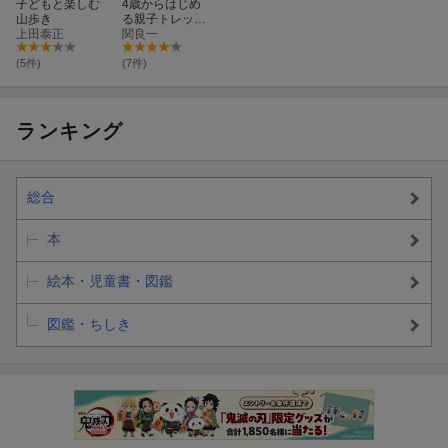
子どもと楽しむ
4歳からはじめ
山歩き
る親子トレッキ
上田泰正
ング
関良一
(5件)
(7件)
ランキング
総合
本
絵本・児童書・図鑑
図鑑・ちしき