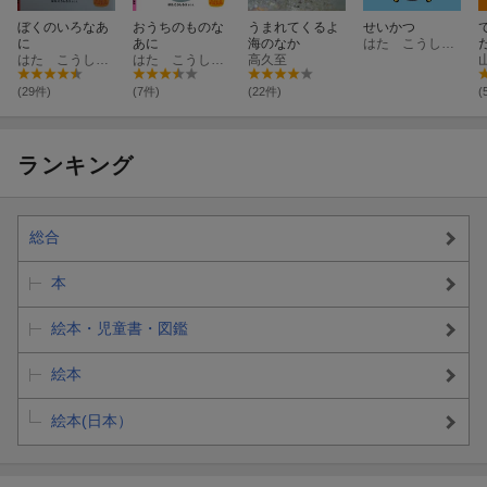
ぼくのいろなあ
おうちのものな
うまれてくるよ
せいかつ
に
あに
海のなか
はた こうしろう
はた こうしろう
はた こうしろう
高久至
(29件)
(7件)
(22件)
(
ランキング
総合
本
絵本・児童書・図鑑
絵本
絵本(日本）