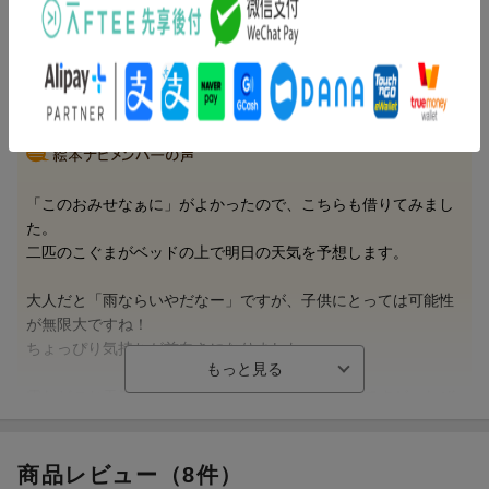
れていたものです）
内容紹介（情報提供：絵本ナビ）
「このおみせなぁに」がよかったので、こちらも借りてみまし
た。
二匹のこぐまがベッドの上で明日の天気を予想します。
大人だと「雨ならいやだなー」ですが、子供にとっては可能性
が無限大ですね！
ちょっぴり気持ちが前向きになりました。
雲などのお天気に関心があり、傘も大好きな息子ですが、なぜ
かこの絵本には見向きもせず・・・。
時改めて、また挑戦してみたいです。
（ミキサー車さん 40代・愛知県 男の子2歳）
商品レビュー（8件）