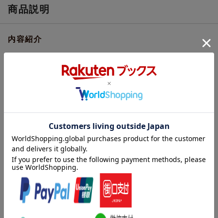
商品説明
内容紹介
雨がふったら、あたらしいレインコートでチャプチャプあそぼ
う。雪だったら、雪だるまを作ろうね。あしたのおてんきたのし
みだね。
内容紹介（「BOOK」データベースより）
あした、なにしてあそぶ？クーとマーは、なかなかねむれませ
ん。はれたら、かわにいきたいな。あめがふったら、カエルのう
たをききにいこう！あしたのおてんき、なんだろう？
著者情報（「BOOK」データベースより）
はたこうしろう（ハタコウシロウ）
１９６３年兵庫県に生まれる。絵本のほか、イラスト、本の装丁
なども手がける（本データはこの書籍が刊行された当時に掲載さ