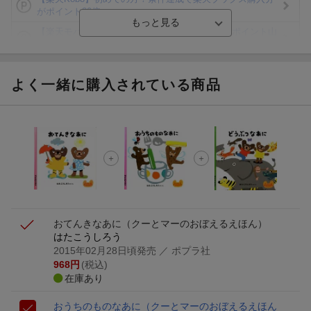
がポイント20倍
【楽天モバイルご利用者限定】条件達成で100万ポイント山
分け！
【Rakuten Fashion×楽天ブックス】条件達成で10万ポイン
ト山分け
よく一緒に購入されている商品
【スタンプカード】楽天ポイントもらえる＆抽選で豪華景品
が当たる！
エントリー＆3,000円以上購入で無料データSIM（3GB/月プ
ラン）が当たる！
楽天モバイル紹介キャンペーンの拡散で300円OFFクーポン
進呈
おてんきなあに
（クーとマーのおぼえるえほん）
はたこうしろう
2015年02月28日頃発売
／ ポプラ社
968
円
(税込)
在庫あり
おうちのものなあに
（クーとマーのおぼえるえほん