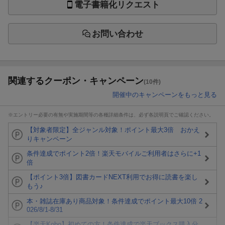
電子書籍化リクエスト
お問い合わせ
関連するクーポン・キャンペーン
(10件)
開催中のキャンペーンをもっと見る
※エントリー必要の有無や実施期間等の各種詳細条件は、必ず各説明頁でご確認ください。
【対象者限定】全ジャンル対象！ポイント最大3倍 おかえ
りキャンペーン
条件達成でポイント2倍！楽天モバイルご利用者はさらに+1
倍
【ポイント3倍】図書カードNEXT利用でお得に読書を楽し
もう♪
本・雑誌在庫あり商品対象！条件達成でポイント最大10倍 2
026/8/1-8/31
【楽天Kobo】初めての方！条件達成で楽天ブックス購入分