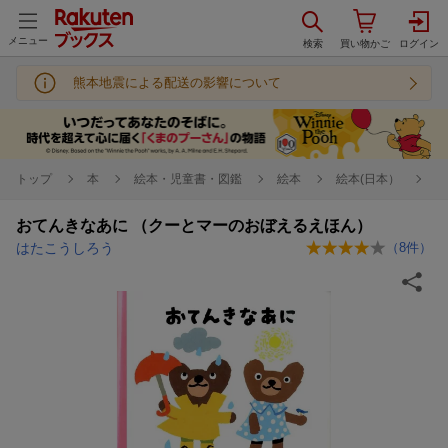
メニュー
熊本地震による配送の影響について
トップ
本
絵本・児童書・図鑑
絵本
絵本(日本）
おてんきなあに （クーとマーのおぼえるえほん）
はたこうしろう
（
8
件）