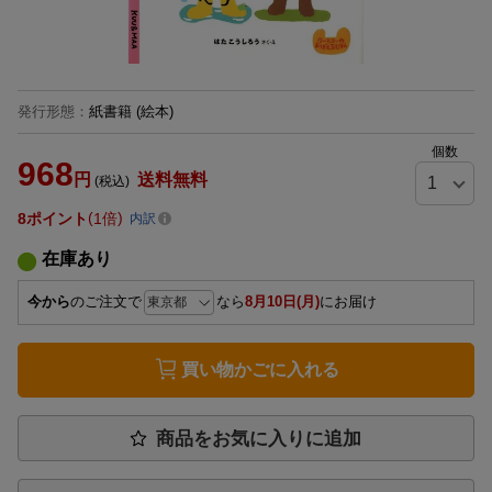
発行形態
：
紙書籍
(絵本)
個数
968
円
送料無料
(税込)
8
ポイント
1倍
内訳
在庫あり
今から
のご注文で
なら
8月10日(月)
にお届け
買い物かごに入れる
商品をお気に入りに追加