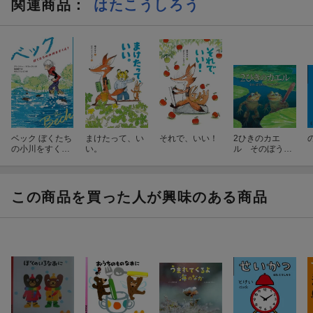
関連商品
：
はたこうしろう
ベック ぼくたち
まけたって、い
それで、いい！
2ひきのカエ
の小川をすく
い。
ル そのぼうき
え！
れ、どうすん
だ？
この商品を買った人が興味のある商品