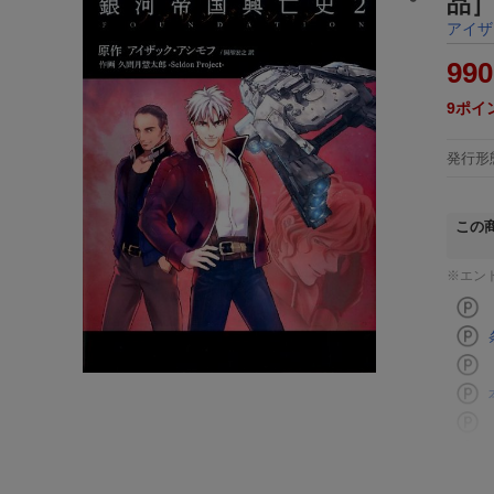
品
アイザ
990
9
ポイ
発行形
この
※エン