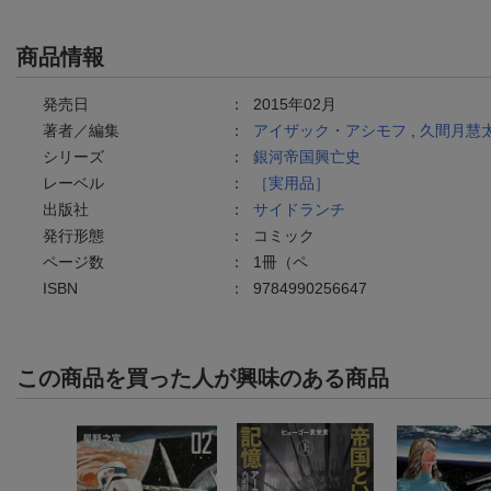
商品情報
発売日
：
2015年02月
著者／編集
：
アイザック・アシモフ
,
久間月慧
シリーズ
：
銀河帝国興亡史
レーベル
：
［実用品］
出版社
：
サイドランチ
発行形態
：
コミック
ページ数
：
1冊（ペ
ISBN
：
9784990256647
この商品を買った人が興味のある商品