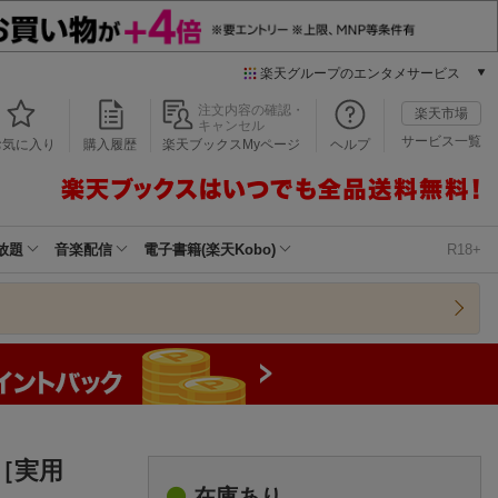
楽天グループのエンタメサービス
本/ゲーム/CD/DVD
注文内容の確認・
楽天市場
キャンセル
楽天ブックス
サービス一覧
お気に入り
購入履歴
楽天ブックスMyページ
ヘルプ
電子書籍
楽天Kobo
雑誌読み放題
楽天マガジン
放題
音楽配信
電子書籍(楽天Kobo)
R18+
音楽配信
楽天ミュージック
動画配信
楽天TV
動画配信ガイド
Rakuten PLAY
無料テレビ
Rチャンネル
［実用
チケット
在庫あり