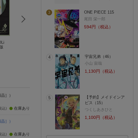
ONE PIECE 115
3
尾田 栄一郎
594円（税込）
Li
歌う船［完全版］
星を継ぐもの（01）
AKIRA 2
版
アン・マキャフリー
星野之宣
大友 克洋
(3件)
(61件)
(1件)
宇宙兄弟（46）
4
小山 宙哉
1,130円（税込）
用品］）
【予約】メイドインア
5
ビス（15）
在庫あり
税込)
つくしあきひと
1,100円（税込）
用品］）
在庫あり
税込)