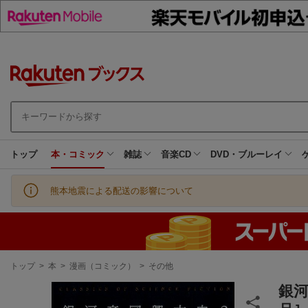
トップ
本・コミック
雑誌
音楽CD
DVD・ブルーレイ
熊本地震による配送の影響について
現
トップ
>
本
>
漫画（コミック）
>
その他
在
地
銀