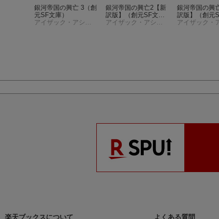
集（物理
銀河帝国の興亡 3
（創
銀河帝国の興亡2【新
銀河帝国の興
元SF文庫）
訳版】
（創元SF文
訳版】
（創元S
アイザック・アシモフ
アイザック・アシモフ
庫）
アイザック・アシモフ
庫）
楽天ブックスについて
よくある質問