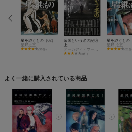
の終わり
星を継ぐもの（02）
帝国という名の記憶
星を継ぐもの
アーサー・C・クラーク
星野之宣
上
星野 之宣
アーカディ・マーティーン
2件)
(30件)
(21件
(8件)
よく一緒に購入されている商品