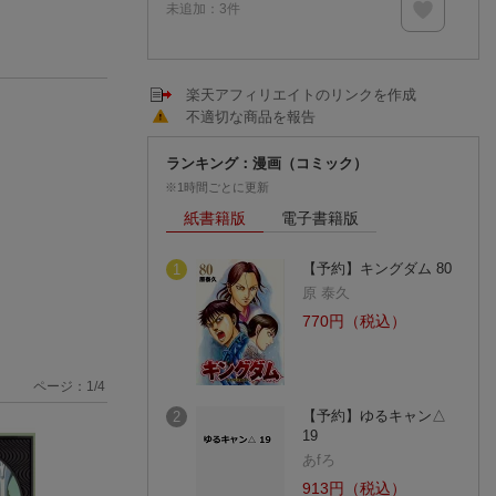
未追加：
3
件
楽天アフィリエイトのリンクを作成
不適切な商品を報告
ランキング：漫画（コミック）
※1時間ごとに更新
紙書籍版
電子書籍版
【予約】キングダム 80
1
原 泰久
770円（税込）
ページ：
1
/
4
【予約】ゆるキャン△
2
19
あfろ
913円（税込）