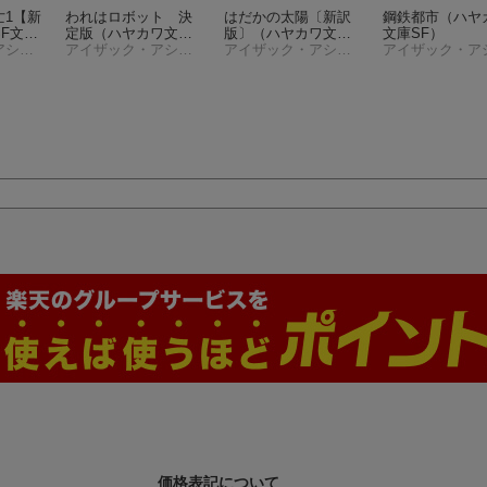
亡1【新
われはロボット 決
はだかの太陽〔新訳
鋼鉄都市
（ハヤ
F文
定版
（ハヤカワ文庫S
版〕
（ハヤカワ文庫S
文庫SF）
アイザック・アシモフ
F）
アイザック・アシモフ
F）
アイザック・アシモフ
価格表記について