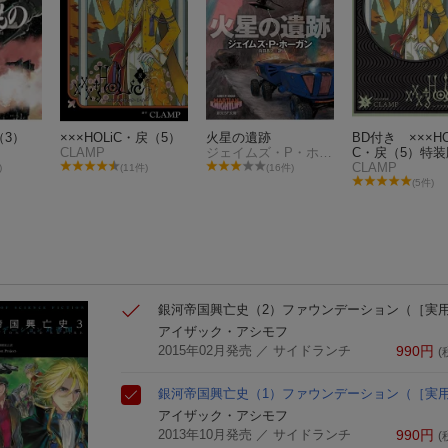
（3）
×××HOLiC・戻（5）
火星の遺跡
BD付き ×××HO
CLAMP
ジェイムズ・P・ホーガン
C・戻（5）特装
CLAMP
)
(11件)
(16件)
(5件)
銀河帝国興亡史（2）
ファウンデーション
（［実
アイザック・アシモフ
2015年02月発売
／ サイドランチ
990
円
(
銀河帝国興亡史（1）
ファウンデーション
（［実
アイザック・アシモフ
2013年10月発売
／ サイドランチ
990
円
(