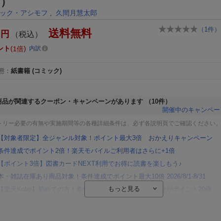
］）
ック・アシモフ
,
久間月慧太郎
（
1
件）
送料無料
円
（税込）
ント
1倍
内訳
態
：
紙書籍
(コミック)
商品が関連するクーポン・キャンペーンがあります
（10件）
開催中のキャンペー
トリー必要の有無や実施期間等の各種詳細条件は、必ず各説明頁でご確認ください
【対象者限定】全ジャンル対象！ポイント最大3倍 おかえりキャンペーン
条件達成でポイント2倍！楽天モバイルご利用者はさらに+1倍
【ポイント3倍】図書カードNEXT利用でお得に読書を楽しもう♪
本・雑誌在庫あり商品対象！条件達成でポイント最大10倍 2026/8/1-8/31
【楽天Kobo】初めての方！条件達成で楽天ブックス購入分がポイント20倍
【楽天モバイルご利用者限定】条件達成で100万ポイント山分け！
【Rakuten Fashion×楽天ブックス】条件達成で10万ポイント山分け