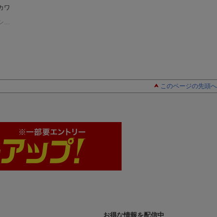
カワ
アシモフの雑学コレ
黒後家蜘蛛の会1
（創
ロボットの時代 
クション
（新潮文
元推理文庫）
定版
（ハヤカワ文
アイザック・アシモフ
庫 アー6-4 新潮文
アイザック・アシモフ
アイザック・アシモフ
F）
ア
庫）
このページの先頭へ
お得な情報を配信中