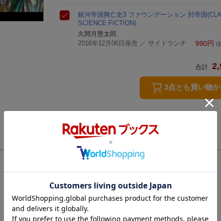
銀河帝国興亡史3 ファウンデーション 対帝国(CLAS
SCIENCE FICTION)
久間月慧太郎
2016年12月06日発売
／ サイドランチ
990
円
(
2,
合計
3点とも買い物