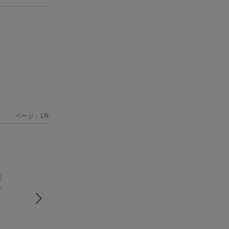
ページ：
1
/
9