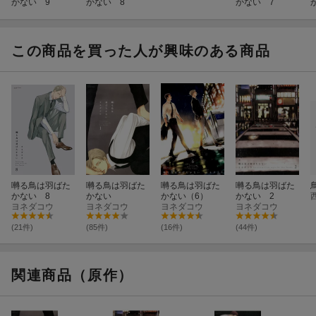
かない 9
かない 8
かない 7
この商品を買った人が興味のある商品
囀る鳥は羽ばた
囀る鳥は羽ばた
囀る鳥は羽ばた
囀る鳥は羽ばた
かない 8
かない
かない（6）
かない 2
ヨネダコウ
ヨネダコウ
ヨネダコウ
ヨネダコウ
(21件)
(85件)
(16件)
(44件)
関連商品（原作）