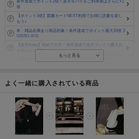
条件達成でポイント2倍！楽天モバイルご利用者はさらに+1
倍
【ポイント3倍】図書カードNEXT利用でお得に読書を楽し
もう♪
本・雑誌在庫あり商品対象！条件達成でポイント最大10倍 2
026/8/1-8/31
【楽天Kobo】初めての方！条件達成で楽天ブックス購入分
がポイント20倍
【楽天モバイルご利用者限定】条件達成で100万ポイント山
分け！
【Rakuten Fashion×楽天ブックス】条件達成で10万ポイン
ト山分け
よく一緒に購入されている商品
【スタンプカード】楽天ポイントもらえる＆抽選で豪華景品
が当たる！
エントリー＆3,000円以上購入で無料データSIM（3GB/月プ
ラン）が当たる！
楽天モバイル紹介キャンペーンの拡散で300円OFFクーポン
進呈