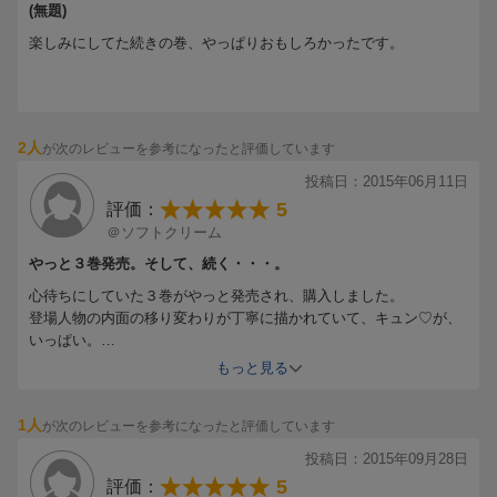
(無題)
楽しみにしてた続きの巻、やっぱりおもしろかったです。
2人
が次のレビューを参考になったと評価しています
投稿日：2015年06月11日
5
評価：
＠ソフトクリーム
やっと３巻発売。そして、続く・・・。
心待ちにしていた３巻がやっと発売され、購入しました。
登場人物の内面の移り変わりが丁寧に描かれていて、キュン♡が、
いっぱい。
それにしても、絵の表情だけで読者に感情を読み取らせるなんて、
もっと見る
漫画家さんって天才！！すごい、本当にすごい！！毎回、感動して
しまいます。
1人
が次のレビューを参考になったと評価しています
一気に読み終えてしまったので、今、１巻から読み直してます。
何度も読みたい本です。
投稿日：2015年09月28日
5
評価：