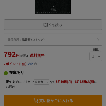
立ち読み
発行形態
：
紙書籍
(コミック)
個数
792
円
送料無料
(税込)
7
ポイント
1倍
内訳
在庫あり
正午まで
のご注文で
なら
8月10日(月)～8月12日(水)頃
に
お届け
買い物かごに入れる