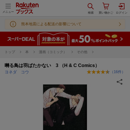
メニュー
熊本地震による配送の影響について
トップ
本
漫画（コミック）
その他
囀る鳥は羽ばたかない 3 （H & C Comics）
ヨネダ コウ
（
16
件）