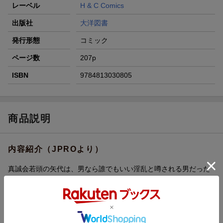
レーベル
H & C Comics
出版社
大洋図書
発行形態
コミック
ページ数
207p
ISBN
9784813030805
商品説明
内容紹介（JPROより）
真誠会若頭の矢代は、男なら誰でもいい淫乱と噂される男だった
が、部下には手を出さないと決めていた。
だが、付き人兼用心棒の百目鬼だけは例外だった。
性的に不能で感情を見せない百目鬼の存在は何をしても
性的対象として見られることのない安心できる存在のはずだっ