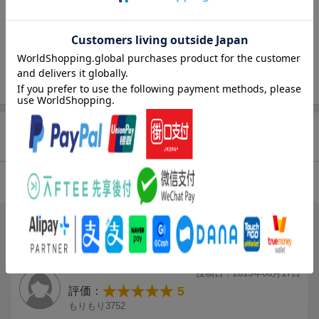
た。
一方、何者かの銃弾に倒れた矢代を目にした百目鬼は、自分の想
いがなんであるのかはっきりと理解した。
矢代のために変わることを決意した百目鬼と、それに戸惑う矢
代。
ふたりの関係が変わり始めた!?
商品レビュー（16件）
4.54
総合評価：
ブックスのレビュー（7件）
2人
が次のレビューを参考になったと評価しています
投稿日：2015年06月17日
5
評価：
もりもり3752