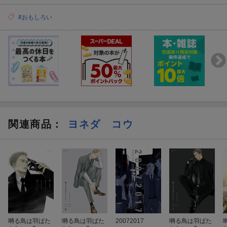
#おもしろい
関連商品
：
ヨネダ コウ
囀る鳥は羽ばた
囀る鳥は羽ばた
20072017
囀る鳥は羽ばた