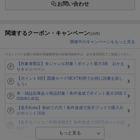
お問い合わせ
関連するクーポン・キャンペーン
(10件)
開催中のキャンペーンをもっと見る
※エントリー必要の有無や実施期間等の各種詳細条件は、必ず各説明頁でご確認ください。
【対象者限定】全ジャンル対象！ポイント最大3倍 おかえ
りキャンペーン
【ポイント3倍】図書カードNEXT利用でお得に読書を楽し
もう♪
本・雑誌在庫あり商品対象！条件達成でポイント最大10倍 2
026/8/1-8/31
【楽天Kobo】初めての方！条件達成で楽天ブックス購入分
がポイント20倍
【楽天モバイルご利用者限定】条件達成で100万ポイント山
分け！
【Rakuten Fashion×楽天ブックス】条件達成で10万ポイン