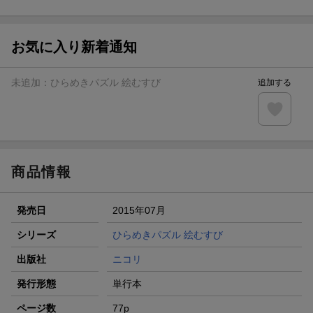
ト山分け
【スタンプカード】楽天ポイントもらえる＆抽選で豪華景品
が当たる！
お気に入り新着通知
楽天モバイル紹介キャンペーンの拡散で300円OFFクーポン
進呈
未追加：
ひらめきパズル 絵むすび
追加する
条件達成で楽天限定・宝塚歌劇 宙組貸切公演ペアチケット
が当たる
エントリー＆条件達成で『鬼滅の刃』オリジナルきんちゃく
袋が当たる！
商品情報
発売日
2015年07月
シリーズ
ひらめきパズル 絵むすび
出版社
ニコリ
発行形態
単行本
ページ数
77p