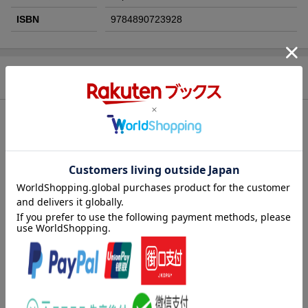
ISBN
9784890723928
商品説明
内容紹介
同じ数字どうしを線でむすぶパズル「ナンバーリンク」の初級編
です。ここでは、数字ではなく「絵」をむすぶので「絵むすび」
という名前でおおくりします。新聞、雑誌ではこちらの方がおな
じみ。お子さまからお年寄りまで楽しめます。ひらめき力がグン
グンアップしますよ。
内容紹介（「BOOK」データベースより）
直感力をきたえたいあなたにピッタリのパズル、それがナンバー
リンク（絵むすび）です。同じ数字（絵）を線でむすぶだけ。難
問がスカッと解けたときの気持ち良さ、文句なし！