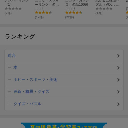
ナンバーリンク
ニコリ「スリザ
ニコリ「カック
気がるに推理パ
（1）
ーリンク」名品
ロ」名品100選
ズル（VOL．
100選
ニコリ
ニコリ
1）
(2件)
(1件)
(12件)
(22件)
(
ランキング
総合
本
ホビー・スポーツ・美術
囲碁・将棋・クイズ
クイズ・パズル