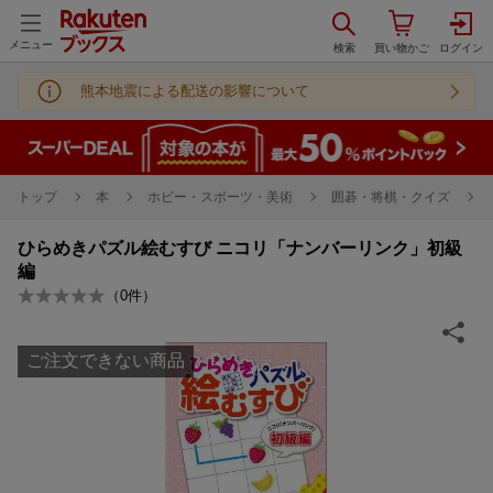
メニュー
熊本地震による配送の影響について
トップ
本
ホビー・スポーツ・美術
囲碁・将棋・クイズ
ひらめきパズル絵むすび ニコリ「ナンバーリンク」初級
編
（
0
件）
ご注文できない商品