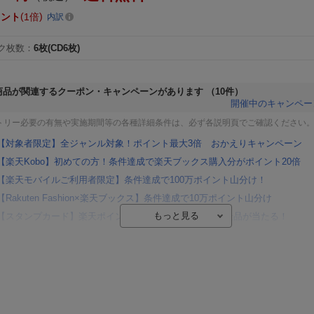
イント
1倍
内訳
ク枚数
：
6枚(CD6枚)
商品が関連するクーポン・キャンペーンがあります
（10件）
開催中のキャンペー
トリー必要の有無や実施期間等の各種詳細条件は、必ず各説明頁でご確認ください
【対象者限定】全ジャンル対象！ポイント最大3倍 おかえりキャンペーン
【楽天Kobo】初めての方！条件達成で楽天ブックス購入分がポイント20倍
【楽天モバイルご利用者限定】条件達成で100万ポイント山分け！
【Rakuten Fashion×楽天ブックス】条件達成で10万ポイント山分け
【スタンプカード】楽天ポイントもらえる＆抽選で豪華景品が当たる！
楽天モバイル紹介キャンペーンの拡散で300円OFFクーポン進呈
条件達成で楽天限定・宝塚歌劇 宙組貸切公演ペアチケットが当たる
エントリー＆条件達成で『鬼滅の刃』オリジナルきんちゃく袋が当たる！
【楽天24】日用品の楽天24と楽天ブックス買いまわりでクーポン★
【楽天市場】対象のUlike製品ご購入で2,000ポイント！