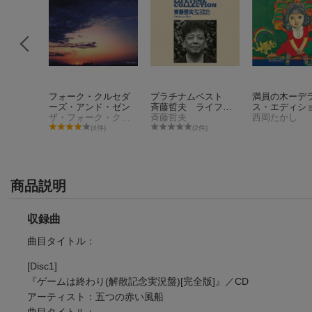
こにいる
フォーク・クルセダ
プラチナムベスト
満員の木ーデ
CD＋DV
ーズ・アンド・ゼン
斉藤哲夫 ライフタ
ス・エディシ
ース)
ザ・フォーク・クルセダーズ
イム・コレクション
斉藤哲夫
西岡たかし
26件)
(4件)
(2件)
商品説明
収録曲
曲目タイトル：
[Disc1]
『ゲームは終わり(解散記念実況盤)[完全版]』／CD
アーティスト：五つの赤い風船