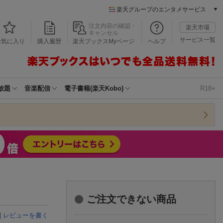
楽天グループのエンタメサービス
本/ゲーム/CD/DVD
注文内容の確認・
楽天市場
キャンセル
楽天ブックス
サービス一覧
お気に入り
購入履歴
楽天ブックスMyページ
ヘルプ
電子書籍
楽天Kobo
雑誌読み放題
楽天マガジン
放題
音楽配信
電子書籍(楽天Kobo)
R18+
音楽配信
楽天ミュージック
動画配信
楽天TV
動画配信ガイド
Rakuten PLAY
無料テレビ
Rチャンネル
チケット
ご注文できない商品
楽天チケット
エンタメニュース
|
レビューを書く