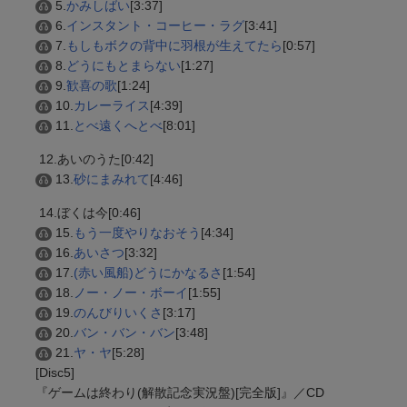
5.
かみしばい
[3:37]
6.
インスタント・コーヒー・ラグ
[3:41]
7.
もしもボクの背中に羽根が生えてたら
[0:57]
8.
どうにもとまらない
[1:27]
9.
歓喜の歌
[1:24]
10.
カレーライス
[4:39]
11.
とべ遠くへとべ
[8:01]
12.あいのうた[0:42]
13.
砂にまみれて
[4:46]
14.ぼくは今[0:46]
15.
もう一度やりなおそう
[4:34]
16.
あいさつ
[3:32]
17.
(赤い風船)どうにかなるさ
[1:54]
18.
ノー・ノー・ボーイ
[1:55]
19.
のんびりいくさ
[3:17]
20.
バン・バン・バン
[3:48]
21.
ヤ・ヤ
[5:28]
[Disc5]
『ゲームは終わり(解散記念実況盤)[完全版]』／CD