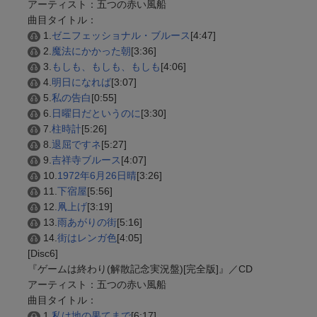
アーティスト：五つの赤い風船
曲目タイトル：
1.
ゼニフェッショナル・ブルース
[4:47]
2.
魔法にかかった朝
[3:36]
3.
もしも、もしも、もしも
[4:06]
4.
明日になれば
[3:07]
5.
私の告白
[0:55]
6.
日曜日だというのに
[3:30]
7.
柱時計
[5:26]
8.
退屈ですネ
[5:27]
9.
吉祥寺ブルース
[4:07]
10.
1972年6月26日晴
[3:26]
11.
下宿屋
[5:56]
12.
凧上げ
[3:19]
13.
雨あがりの街
[5:16]
14.
街はレンガ色
[4:05]
[Disc6]
『ゲームは終わり(解散記念実況盤)[完全版]』／CD
アーティスト：五つの赤い風船
曲目タイトル：
1.
私は地の果てまで
[6:17]