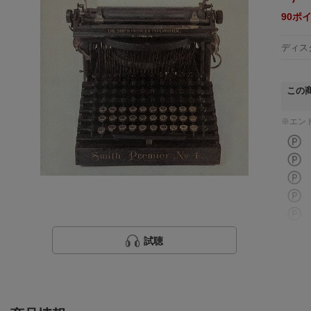
90
ポ
ディス
この
※エン
試聴