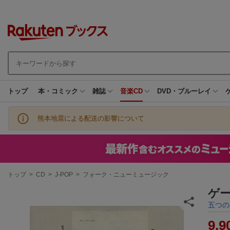
トップ
本・コミック
雑誌
音楽CD
DVD・ブルーレイ
熊本地震による配送の影響について
現
トップ
>
CD
>
J-POP
>
フォーク・ニューミュージック
在
地
ゲー
五つの
9,9