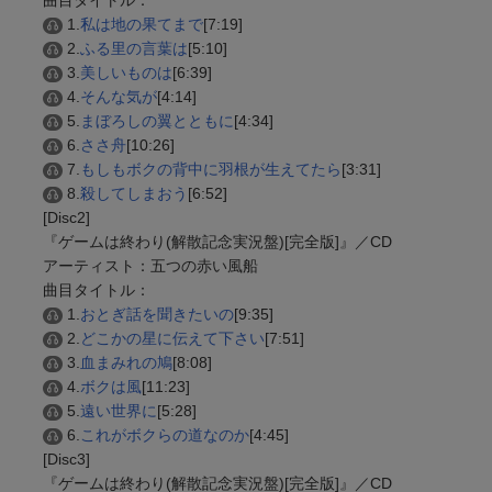
曲目タイトル：
1.
私は地の果てまで
[7:19]
2.
ふる里の言葉は
[5:10]
3.
美しいものは
[6:39]
4.
そんな気が
[4:14]
5.
まぼろしの翼とともに
[4:34]
6.
ささ舟
[10:26]
7.
もしもボクの背中に羽根が生えてたら
[3:31]
8.
殺してしまおう
[6:52]
[Disc2]
『ゲームは終わり(解散記念実況盤)[完全版]』／CD
アーティスト：五つの赤い風船
曲目タイトル：
1.
おとぎ話を聞きたいの
[9:35]
2.
どこかの星に伝えて下さい
[7:51]
3.
血まみれの鳩
[8:08]
4.
ボクは風
[11:23]
5.
遠い世界に
[5:28]
6.
これがボクらの道なのか
[4:45]
[Disc3]
『ゲームは終わり(解散記念実況盤)[完全版]』／CD