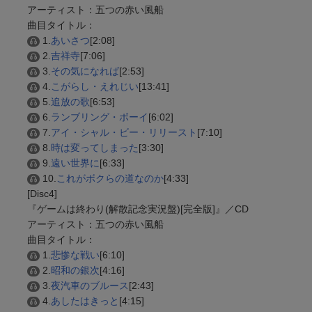
アーティスト：五つの赤い風船
曲目タイトル：
1.
あいさつ
[2:08]
2.
吉祥寺
[7:06]
3.
その気になれば
[2:53]
4.
こがらし・えれじい
[13:41]
5.
追放の歌
[6:53]
6.
ランブリング・ボーイ
[6:02]
7.
アイ・シャル・ビー・リリースト
[7:10]
8.
時は変ってしまった
[3:30]
9.
遠い世界に
[6:33]
10.
これがボクらの道なのか
[4:33]
[Disc4]
『ゲームは終わり(解散記念実況盤)[完全版]』／CD
アーティスト：五つの赤い風船
曲目タイトル：
1.
悲惨な戦い
[6:10]
2.
昭和の銀次
[4:16]
3.
夜汽車のブルース
[2:43]
4.
あしたはきっと
[4:15]