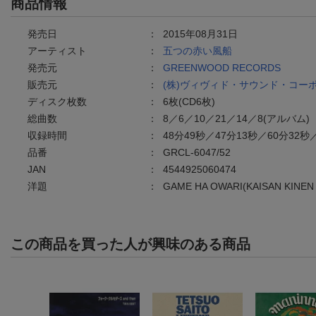
商品情報
発売日
：
2015年08月31日
アーティスト
：
五つの赤い風船
発売元
：
GREENWOOD RECORDS
販売元
：
(株)ヴィヴィド・サウンド・コー
ディスク枚数
：
6枚(CD6枚)
総曲数
：
8／6／10／21／14／8(アルバム)
収録時間
：
48分49秒／47分13秒／60分32秒
品番
：
GRCL-6047/52
JAN
：
4544925060474
洋題
：
GAME HA OWARI(KAISAN KINEN
この商品を買った人が興味のある商品