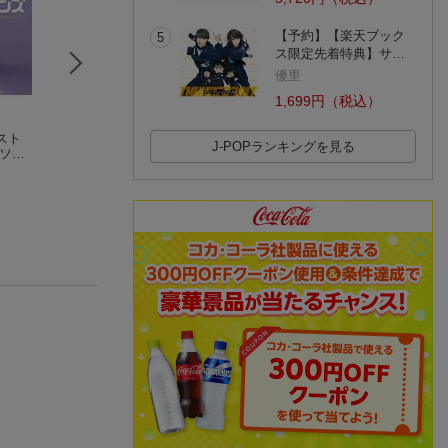
【予約】【楽天ブック
5
ス限定先着特典】サ…
優里
1,699円（税込）
スト
関西フォークがやっ
URCレコード読本
キングサーモンの
J-POPランキングを見る
ルソン
て来た！
る島
ョン
なぎら 健壱
六文銭
(6件)