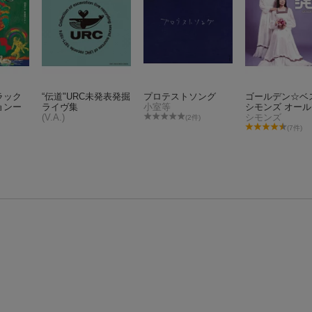
ラック
“伝道"URC未発表発掘
プロテストソング
ゴールデン☆ベ
ョンー
ライヴ集
小室等
シモンズ オー
(V.A.)
グス・コレクシ
シモンズ
(2件)
(7件)