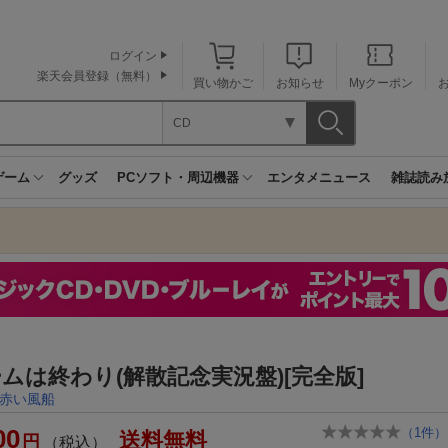
ログイン
楽天会員登録（無料）
買い物かご
お知らせ
Myクーポン
CD
ゲーム
グッズ
PCソフト・周辺機器
エンタメニュース
雑誌読み
ムは終わり(解散記念実況盤)[完全版]
赤い風船
00
（
1
件）
送料無料
円
（税込）