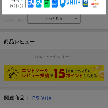
あの日、俺たちは神によって殺された。
それは、死から始まる運命の物語。
スパイク・チュンソフト×トライエースの新RPGプロジェクト始
商品レビュー
動！！
「死」に弄ばれる若者達、その群像劇を描いた現代ファンタジー
アクションRPG！！
まだレビューがありません。
関連商品
：
PS Vita