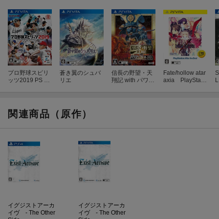
プロ野球スピリ
蒼き翼のシュバ
信長の野望・天
Fate/hollow atar
S
ッツ2019 PS Vit
リエ
翔記 with パワー
axia PlayStatio
L
a版
アップキット H
n Vita the Best
D Version
関連商品（原作）
●ストーリー＆世界
「邪神 ヤマトガ」の魂が引き起こした爆発事故によって命を落
とした12人の若者たち。
偶然選ばれた12人は、邪神の復活を阻止せんとする異星の守護神
「アマツメ」の力により
死後の世界にも等しい異星“プロトレクサ”へ移送され不死の力を手
イグジストアーカ
イグジストアーカ
に入れた。
イヴ - The Other
イヴ - The Other