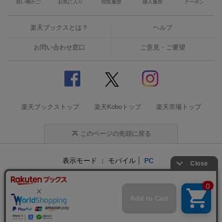
買い物かご
お気に入り
閲覧履歴
購入履歴
クーポン
楽天ブックスとは？
ヘルプ
お問い合わせ窓口
ご意見・ご要望
●サイドビューによるフィールド探索
楽天ブックストップ
楽天Koboトップ
楽天市場トップ
本作のメイン要素となるフィールド探索では、サイドビューを採
用！
このページの先頭に戻る
サイドビューながら、手前や奥に移動できる箇所もある複雑な構
造となっており、
ジャンプやスライディングなどのアクションを駆使し、起状に富
表示モード
モバイル
PC
んだフィールドを探索していきます。
企業情報
個人情報保護方針
特定商取引法に基づく表記
また、戦闘はシンボルエンカウント方式を採用。フィールド内を
サステナビリティ
徘徊するモンスターに接触することで戦闘へと突入します。