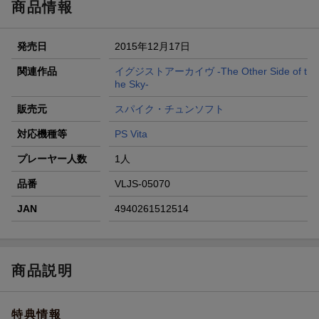
商品情報
条件達成で楽天限定・宝塚歌劇 宙組貸切公演ペアチケット
が当たる
発売日
2015年12月17日
エントリー＆条件達成で『鬼滅の刃』オリジナルきんちゃく
袋が当たる！
関連作品
イグジストアーカイヴ -The Other Side of t
he Sky-
【楽天24】日用品の楽天24と楽天ブックス買いまわりでク
ーポン★
販売元
スパイク・チュンソフト
対応機種等
PS Vita
プレーヤー人数
1人
品番
VLJS-05070
JAN
4940261512514
商品説明
特典情報