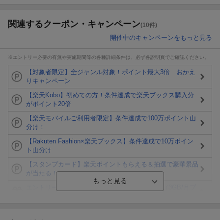
関連するクーポン・キャンペーン
(10件)
開催中のキャンペーンをもっと見る
※エントリー必要の有無や実施期間等の各種詳細条件は、必ず各説明頁でご確認ください。
【対象者限定】全ジャンル対象！ポイント最大3倍 おかえ
りキャンペーン
【楽天Kobo】初めての方！条件達成で楽天ブックス購入分
がポイント20倍
【楽天モバイルご利用者限定】条件達成で100万ポイント山
分け！
【Rakuten Fashion×楽天ブックス】条件達成で10万ポイン
ト山分け
【スタンプカード】楽天ポイントもらえる＆抽選で豪華景品
が当たる！
エントリー＆3,000円以上購入で無料データSIM（3GB/月プ
ラン）が当たる！
楽天モバイル紹介キャンペーンの拡散で300円OFFクーポン
進呈