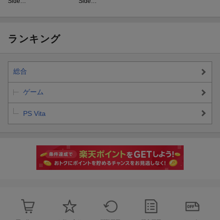
Side…
Side…
神の思惑に翻弄される主人公たちは、己の運命を己で勝ち取るべ
く、戦いへ身を投じることとなる…
ランキング
総合
ゲーム
PS Vita
●キャラクターデザイン
本作のキャラクターデザインを務めるのは、箕星太朗氏。
魅力的なキャラクター達によって繰り広げられる様々なドラマ
も、本作の大きな魅力の1つとなっています。