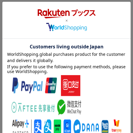
かつて凄腕の鍵師の修業を受けていたロックは持ち前の技術で異
世界の鍵を開けまくる!
ギルドの狐耳少女・アイラを弟子にして、今日もロックは鍵の依
頼を受けていく……。第3回なろうコン大賞受賞作!
内容紹介（「BOOK」データベースより）
誰もが一度は触れたことがある「鍵」。ファンタジーな異世界で
も、ダンジョンに潜れば扉が施錠されているし、宝箱にだって鍵
が掛かっている。そんな異世界でダンジョンの探索や斥候を生業
にしている盗賊ギルド・メルディアは、新しい鍵師を探してい
た。彼らが別世界に渡ってまで見つけたのが、日本でフリー鍵屋
を営む紀伊甚六ー通称ロックだった。異世界でも仕事を請け負う
ことになったロックは、自らの知識と技術を駆使して、異世界の
鍵開けに挑む！日本最大級のオンラインノベルコンテスト。第３
回なろうコン大賞受賞作！！！
著者情報（「BOOK」データベースより）
黒六（クロムツ）