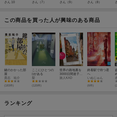
さん 10
さん（7）
さん（9）
さん（8）
この商品を買った人が興味のある商品
鍵のかかった部
ここにひとつの
世界の路地裏を
終着駅で待つ君
屋
□がある
3000日間迷子に
へ
貴志 祐介
梨
なってたら す
旅人KAD
いぬじゅん
べての悩みがな
くなった
(183件)
(120件)
(6件)
(
ランキング