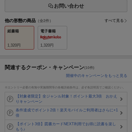
お問い合わせ
他の形態の商品
すべて見る
（全
2
件）
紙書籍
電子書籍
1,320
円
1,320
円
関連するクーポン・キャンペーン
(10件)
開催中のキャンペーンをもっと見る
※エントリー必要の有無や実施期間等の各種詳細条件は、必ず各説明頁でご確認ください。
【対象者限定】全ジャンル対象！ポイント最大3倍 おかえ
りキャンペーン
条件達成でポイント2倍！楽天モバイルご利用者はさらに+1
倍
【ポイント3倍】図書カードNEXT利用でお得に読書を楽し
もう♪