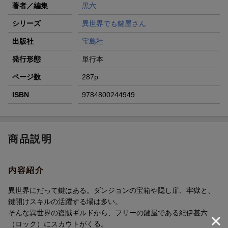
著者／編集
黒六
シリーズ
異世界でも鍵屋さん
出版社
宝島社
発行形態
単行本
ページ数
287p
ISBN
9784800244949
商品説明
内容紹介
異世界にだって鍵はある。ダンジョンの宝箱や隠し扉、牢獄と、
鍵開けスキルの活躍する場は多い。
そんな異世界の盗賊ギルドから、フリーの鍵屋である紀伊甚六
（ロック）にスカウトがくる。