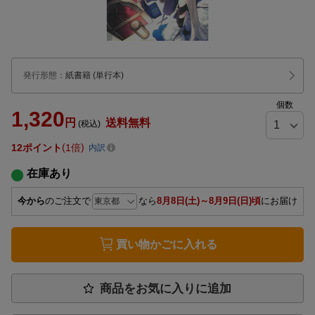
発行形態
：
紙書籍
(単行本)
個数
1,320
円
送料無料
(税込)
12
ポイント
1倍
内訳
在庫あり
今から
のご注文で
なら
8月8日(土)～8月9日(日)頃
にお届け
買い物かごに入れる
商品をお気に入りに追加