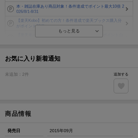
本・雑誌在庫あり商品対象！条件達成でポイント最大10倍 2
026/8/1-8/31
【楽天Kobo】初めての方！条件達成で楽天ブックス購入分
がポイント20倍
【楽天モバイルご利用者限定】条件達成で100万ポイント山
分け！
【Rakuten Fashion×楽天ブックス】条件達成で10万ポイン
ト山分け
お気に入り新着通知
【スタンプカード】楽天ポイントもらえる＆抽選で豪華景品
が当たる！
未追加：
2
件
追加する
楽天モバイル紹介キャンペーンの拡散で300円OFFクーポン
進呈
条件達成で楽天限定・宝塚歌劇 宙組貸切公演ペアチケット
が当たる
商品情報
発売日
2015年09月