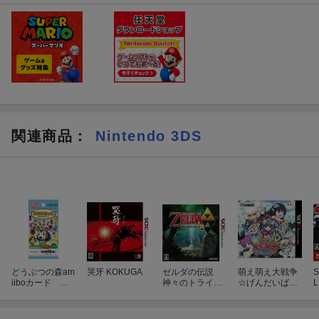
関連商品
：
Nintendo 3DS
どうぶつの森am
哭牙 KOKUGA
ゼルダの伝説
萌え萌え大戦争
S
iiboカード 第3
神々のトライフ
☆げんだいばー
弾 1BOX（50パ
ォース2
ん 3D
ック入り）