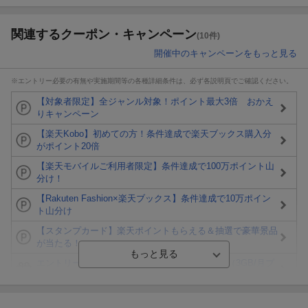
関連するクーポン・キャンペーン
(10件)
開催中のキャンペーンをもっと見る
※エントリー必要の有無や実施期間等の各種詳細条件は、必ず各説明頁でご確認ください。
【対象者限定】全ジャンル対象！ポイント最大3倍 おかえ
りキャンペーン
【楽天Kobo】初めての方！条件達成で楽天ブックス購入分
がポイント20倍
【楽天モバイルご利用者限定】条件達成で100万ポイント山
分け！
【Rakuten Fashion×楽天ブックス】条件達成で10万ポイン
ト山分け
【スタンプカード】楽天ポイントもらえる＆抽選で豪華景品
が当たる！
エントリー＆3,000円以上購入で無料データSIM（3GB/月プ
ラン）が当たる！
楽天モバイル紹介キャンペーンの拡散で300円OFFクーポン
進呈