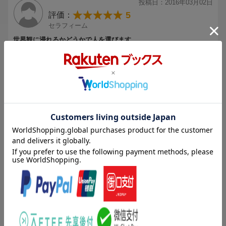
投稿日：2016年03月02日
5
評価：
セラフィーム
世界観に浸れるかどうかで人を選びます。
小学生の頃、ファミコン時代から年単位のブランクがあった時期も
ありましたが、一応ゲーム好きの人間です。 無論のこと、メガテン
(C)ATLUS (C)SEGA All rights reserved.
の名前は知っており、以前よりプレイはしたいと思っていたのです
が、これが初プレイになります。よって、コアなメガテンファンよ
もっと見る
りも完全初心者の方々にとってにしか有益なレビューにはならない
かと思います。
1人
が次のレビューを参考になったと評価しています
まず、事前調査で惹かれたのはこのゲームの世界観。 どちらかとい
うとダーク系で、神話系各種が好きだったため購入に至りました。
投稿日：2016年12月20日
コスパを鑑みれば、同じプラットフォームでの前作の方が格段に安
1
評価：
かったのですが、他の方のレビューで本作の方がユーザーフレンド
yakkun4051
リーな仕様になっているらしかったので、FINAL版の方をチョイス
土ぼこりまみれ＆フィルム穴あきの事実
しました。
さて、内容ですが、悪魔合体は古のゲームであるラストハルマゲド
ゲーム自体に問題はありませんが、
ンを彷彿させるのですが、パターンはそれ以上にありながらも、個
この商品は新品で発注しましたが、
人的にはスキルは踏襲しますが、キャラは合体により全く別物のク
到着時、パッケージに指紋が付きまくるほど、
リーチャーになりますから、この辺りは些か残念な点でありまし
細かい土ぼこりが付いていました。
もっと見る
た。付随して、見た目がグロイ魔物があまりいないのも少々肩透か
またソフトを包むフィルムが破れていました。
し。 しかしながら、スカウトする際の悪魔との会話が面白く、この