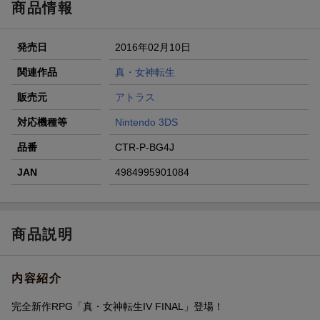
商品情報
条件達成で楽天限定・宝塚歌劇 宙組貸切公演ペアチケット
が当たる
発売日
2016年02月10日
エントリー＆条件達成で『鬼滅の刃』オリジナルきんちゃく
袋が当たる！
関連作品
真・女神転生
【楽天24】日用品の楽天24と楽天ブックス買いまわりでク
販売元
アトラス
ーポン★
対応機種等
Nintendo 3DS
品番
CTR-P-BG4J
JAN
4984995901084
商品説明
内容紹介
完全新作RPG「真・女神転生IV FINAL」登場！