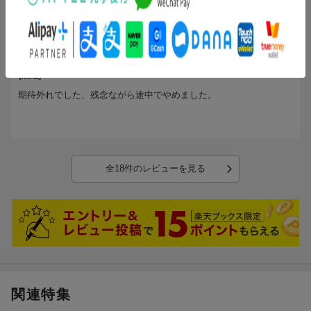
楽天さんが悪いのか配送業者が悪いのかわかりませんが、
辺りは既存の優等生向けRPGに幾分か辟易としている方々で、マ
この商品保存状態は発展途上国並ではないでしょうか？
投稿日：2019年02月04日
ゾ・サドっ気がある方にはかなりドツボに入るかと思います。
こういっては何ですか、いまどき地方のゲームショップで通販をし
2
評価：
また、クリーチャーの種類はカオス状態ですから、代表的な悪魔・
ているところでも、
天使以上の造型を深めたい方にもかなり好奇心をそそるものがある
購入者さん
綺麗なものを送ってくるのに。
のは確かです。
(無題)
現在、プレイ時間は３時間ほどですが、ついのめりこんでしまう度
期待外れでした、残念ながら途中でやめました。
合いは未だに継続中ですから、よくできた作品であるのは確かだと
思います。
ただ、RPGという枠で総合的に判断させていただけるのであれば、
３D表現は他ブランドの方が遥かにうまいので、わざわざ３DSでリ
リースしなくても良かったのではないかと思ったこと・戦闘シーン
並びに攻撃エフェクトが昨今のゲームの中ではかなり脆弱に感じら
全18件のレビューを見る
れてしまうのは否めないと思います。
蛇足ですが、前述したようにシステム面では分かりやすくなってい
るかとは思いますが、あまりにもやれることが多いので、スカッと
さわやかな爽快感を求められる方には少々不向きな側面もあるとい
う事は念頭においてほいた方がいいでしょう。
★については楽しんでプレイできる時間がとんでもなくなりそうで
すから（モンハン等とは比較にならないと思いますが）、コスパ鑑
みても満点!
関連特集