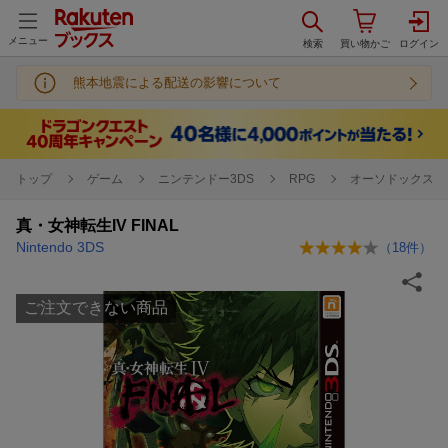
メニュー
熊本地震による配送の影響について
トップ
ゲーム
ニンテンドー3DS
RPG
オーソドックスR
真・女神転生IV FINAL
Nintendo 3DS
（
18
件）
ご注文できない商品