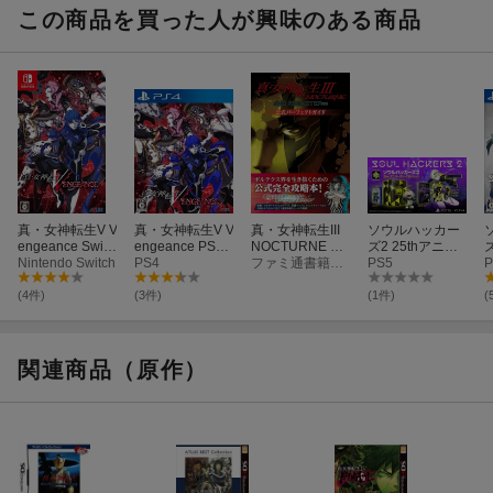
この商品を買った人が興味のある商品
真・女神転生V V
真・女神転生V V
真・女神転生III
ソウルハッカー
engeance Switc
engeance PS4
NOCTURNE HD
ズ2 25thアニバ
h版
Nintendo Switch
版
PS4
REMASTER 公
ファミ通書籍編集部
ーサリーエディ
PS5
P
式パーフェクト
ション PS5版
ガイド
(4件)
(3件)
(1件)
(
関連商品（原作）