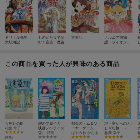
ドリトル先生
ものがたりで読
古事記
ナルニア国物
大航海記
む！音楽 魔笛
語 ライオンと
魔女
この商品を買った人が興味のある商品
人魚姫の町
岬のマヨイガ
都会のトム＆ソ
地下室からのふ
柏葉 幸子
映画ノベライズ
ーヤ ゲーム・
しぎな旅 （新
森川 成美
ブック 修学旅
はやみね かおる
装版）
柏葉 幸子
行においで
(4件)