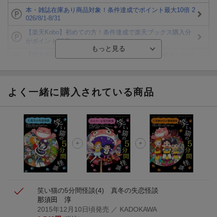
本・雑誌在庫あり商品対象！条件達成でポイント最大10倍 2
026/8/1-8/31
【楽天Kobo】初めての方！条件達成で楽天ブックス購入分
がポイント20倍
【楽天モバイルご利用者限定】条件達成で100万ポイント山
分け！
【Rakuten Fashion×楽天ブックス】条件達成で10万ポイン
ト山分け
よく一緒に購入されている商品
【スタンプカード】楽天ポイントもらえる＆抽選で豪華景品
が当たる！
エントリー＆3,000円以上購入で無料データSIM（3GB/月プ
ラン）が当たる！
楽天モバイル紹介キャンペーンの拡散で300円OFFクーポン
進呈
笑い猫の5分間怪談(4) 真冬の失恋怪談
那須田 淳
2015年12月10日頃発売
／ KADOKAWA