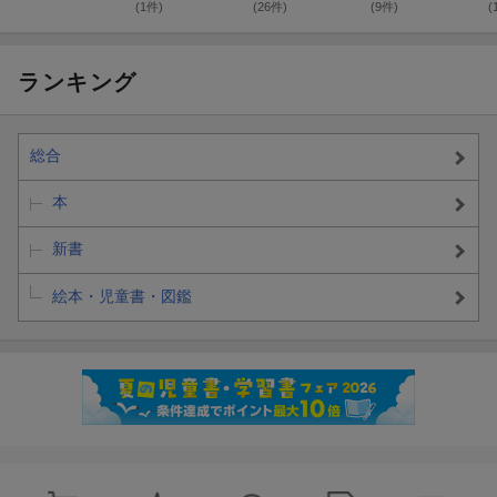
(1件)
(26件)
(9件)
(
ランキング
総合
本
新書
絵本・児童書・図鑑