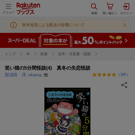
メニュー
熊本地震による配送の影響について
トップ
本
新書
絵本・児童書・図鑑
笑い猫の5分間怪談(4) 真冬の失恋怪談
那須田 淳
,
okama
, 他
（
3
件）