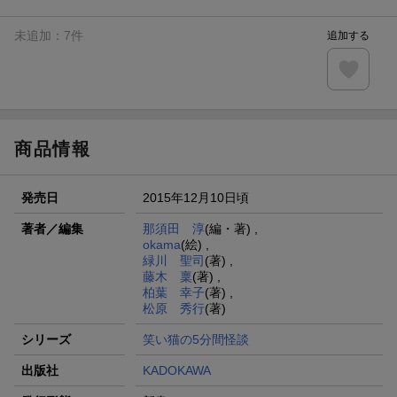
未追加：
7
件
追加する
商品情報
発売日
2015年12月10日頃
著者／編集
那須田 淳
(編・著) ,
okama
(絵) ,
緑川 聖司
(著) ,
藤木 稟
(著) ,
柏葉 幸子
(著) ,
松原 秀行
(著)
シリーズ
笑い猫の5分間怪談
出版社
KADOKAWA