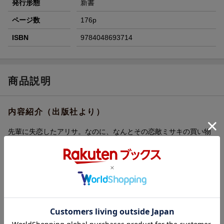
発行形態
新書
ページ数
176p
ISBN
9784048693714
商品説明
内容紹介（出版社より）
先輩に失恋したアリサ。なのに、なんとその恋敵ミサキの買い物
につきあうはめに。そこへうわさの笑い猫が百匹も登場し、二人
を追いかけ怪談を語りだす。そして恋は意外な結末へ！ 「失恋
妖怪2」など楽しい怪談多数
内容紹介（JPROより）
先輩に失恋したアリサ。なのに、なんとその恋敵ミサキの買い物
につきあうはめに。そこへうわさの笑い猫が百匹も登場し、二人