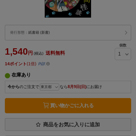
発行形態
：
紙書籍
(新書)
個数
1,540
円
送料無料
(税込)
14
ポイント
1倍
内訳
在庫あり
今から
のご注文で
なら
8月9日(日)
にお届け
買い物かごに入れる
商品をお気に入りに追加