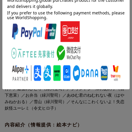
を追いかけ怪談を語りだす。そして恋は意外な結末へ！ 「失恋
妖怪2」など楽しい怪談多数
内容紹介（「BOOK」データベースより）
「笑い猫」が語る、５分で読めるたのしい怪談、１８話。さし絵
もいっぱい４３枚。
目次（「BOOK」データベースより）
足音（緑川聖司）／おしいれに住むおばあさん（藤木稟）／くま
こ（柏葉幸子）／白いＣＤ（緑川聖司）／ザリガニの夜（松原秀
行）／最後のひとり（緑川聖司）／プリントシールのあの子（宮
下恵茉）／お弁当（緑川聖司）／あゆむ君のねむれない夜（はや
みねかおる）／雪山（緑川聖司）／そんなにこわくないよ！失恋
妖怪ユーレミ（令丈ヒロ子）
内容紹介（情報提供：絵本ナビ）