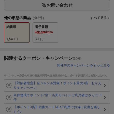
お問い合わせ
他の形態の商品
すべて見る
（全
2
件）
紙書籍
電子書籍
1,540
円
330
円
関連するクーポン・キャンペーン
(10件)
開催中のキャンペーンをもっと見る
※エントリー必要の有無や実施期間等の各種詳細条件は、必ず各説明頁でご確認ください。
【対象者限定】全ジャンル対象！ポイント最大3倍 おかえ
りキャンペーン
条件達成でポイント2倍！楽天モバイルご利用者はさらに+1
倍
【ポイント3倍】図書カードNEXT利用でお得に読書を楽し
もう♪