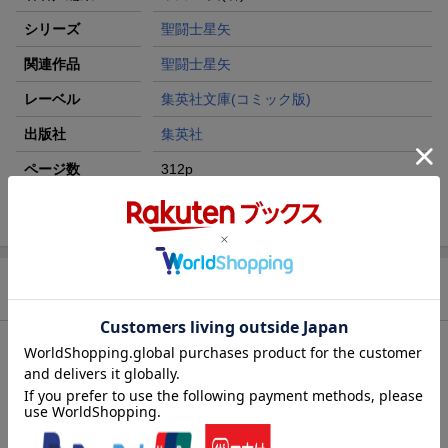
シリーズ
聖闘士星矢
関連作品
聖闘士星矢
レーベル
集英社文庫(コミック版)
出版社
集英社
ページ数
312p
ISBN
9784086176590
商品説明
内容紹介（JPROより）
悪戦苦闘ながらも、次々と柱と海将軍を倒してゆく星矢達だが、
すでに満身創痍。海皇ポセイドンとの闘いで、力尽きかけた時、
女神の大いなる愛が奇跡をもたらした…。ポセイドン編、遂に決