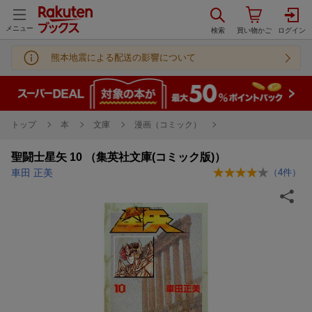
メニュー
熊本地震による配送の影響について
トップ
本
文庫
漫画（コミック）
聖闘士星矢 10 （集英社文庫(コミック版)）
車田 正美
（
4
件）