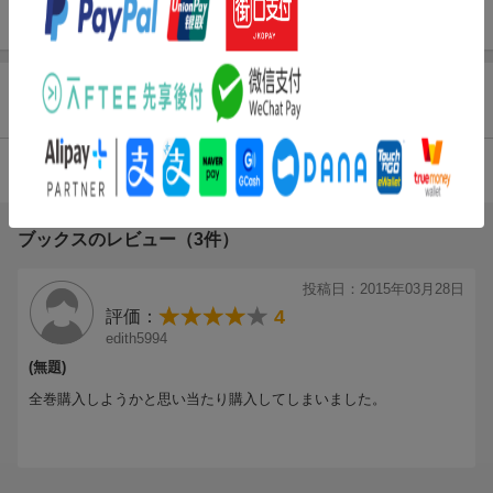
着!!
商品レビュー（4件）
4.00
総合評価：
ブックスのレビュー（3件）
投稿日：2015年03月28日
4
評価：
edith5994
(無題)
全巻購入しようかと思い当たり購入してしまいました。