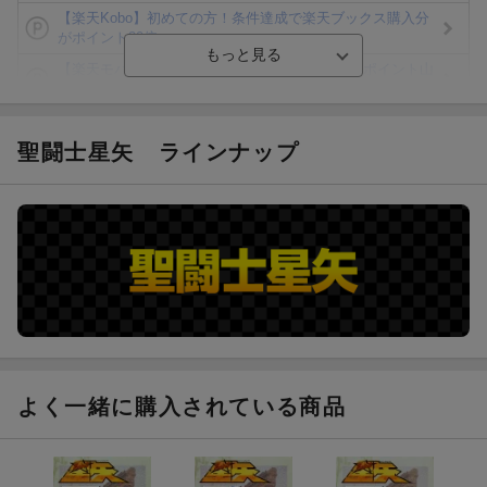
【楽天Kobo】初めての方！条件達成で楽天ブックス購入分
がポイント20倍
【楽天モバイルご利用者限定】条件達成で100万ポイント山
分け！
【Rakuten Fashion×楽天ブックス】条件達成で10万ポイン
ト山分け
聖闘士星矢
ラインナップ
【スタンプカード】楽天ポイントもらえる＆抽選で豪華景品
が当たる！
エントリー＆3,000円以上購入で無料データSIM（3GB/月プ
ラン）が当たる！
楽天モバイル紹介キャンペーンの拡散で300円OFFクーポン
進呈
よく一緒に購入されている商品