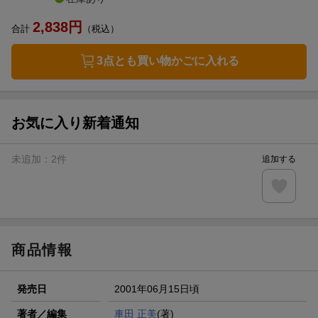
2,838
円
合計
（税込）
3点とも買い物かごに入れる
お気に入り新着通知
未追加：
2
件
追加する
商品情報
発売日
2001年06月15日頃
著者／編集
車田 正美
(著)