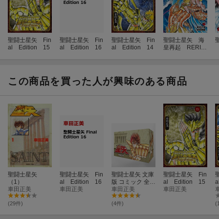
聖闘士星矢 Fin
聖闘士星矢 Fin
聖闘士星矢 Fin
聖闘士星矢 海
al Edition 15
al Edition 16
al Edition 14
皇再起 RERIS
E OF POSEI
DON 4
この商品を買った人が興味のある商品
聖闘士星矢
聖闘士星矢 Fin
聖闘士星矢 文庫
聖闘士星矢 Fin
（1）
al Edition 16
版 コミック 全1
al Edition 15
a
車田正美
車田正美
5巻 完結セット
車田正美
車田正美
（化粧ケース入
り）
(29件)
(4件)
(