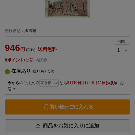
発行形態
：
紙書籍
個数
946
円
送料無料
(税込)
8
ポイント
1倍
内訳
在庫あり
残りあと
5
個
今から
のご注文で
なら
8月10日(月)～8月11日(火)頃
にお
届け
買い物かごに入れる
商品をお気に入りに追加