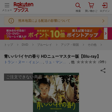
メニュー
熊本地震による配送の影響について
トップ
DVD
ブルーレイ
アジア・韓国
その他
青いパパイヤの香り HDニューマスター版【Blu-ray】
トラン・ヌー・イェン・ケー
,
リュ・マン・サン
, 他
（
0
件）
ご注文できない商品