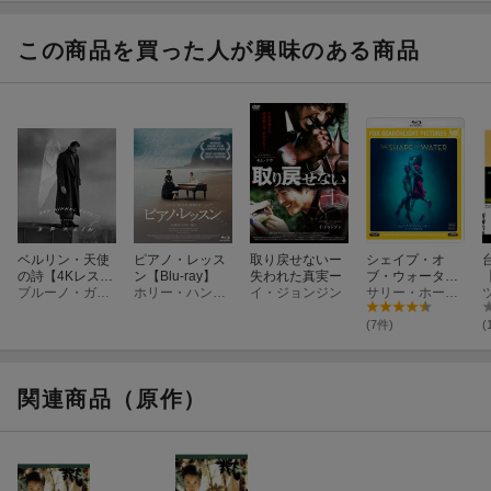
この商品を買った人が興味のある商品
ベルリン・天使
ピアノ・レッス
取り戻せないー
シェイプ・オ
の詩【4Kレスト
ン【Blu-ray】
失われた真実ー
ブ・ウォーター
【
ア版】【Blu-ra
ブルーノ・ガンツ
ホリー・ハンター
イ・ジョンジン
オリジナル無修
サリー・ホーキンス
y】
正版【Blu-ray】
(7件)
(
関連商品（原作）