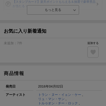
【スタンプカード】楽天ポイントもらえる＆抽選で豪華景品
が当たる！
Blu-ray・DVDセール・お買い得情報
エントリー＆3,000円以上購入で無料データSIM（3GB/月プ
ラン）が当たる！
お気に入り新着通知
楽天モバイル紹介キャンペーンの拡散で300円OFFクーポン
進呈
未追加：
7
件
追加する
条件達成で楽天限定・宝塚歌劇 宙組貸切公演ペアチケット
が当たる
エントリー＆条件達成で『鬼滅の刃』オリジナルきんちゃく
袋が当たる！
商品情報
発売日
2016年04月02日
アーティスト
トラン・ヌー・イェン・ケー
,
リュ・マン・サン
,
トルゥオン・チー・ロック
,