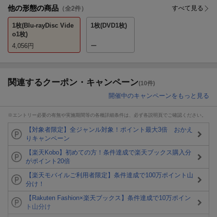
他の形態の商品
すべて見る
（全
2
件）
1枚(Blu-rayDisc Vide
1枚(DVD1枚)
o1枚)
4,056
円
ー
関連するクーポン・キャンペーン
(10件)
開催中のキャンペーンをもっと見る
※エントリー必要の有無や実施期間等の各種詳細条件は、必ず各説明頁でご確認ください。
【対象者限定】全ジャンル対象！ポイント最大3倍 おかえ
りキャンペーン
【楽天Kobo】初めての方！条件達成で楽天ブックス購入分
がポイント20倍
【楽天モバイルご利用者限定】条件達成で100万ポイント山
分け！
【Rakuten Fashion×楽天ブックス】条件達成で10万ポイン
ト山分け