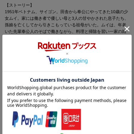
【ストーリー】
言語
ベトナム語(オリジナル言語)
1951年ベトナム、サイゴン。田舎から奉公にやってきた10歳の少
女ムイ。家には働き者で優しい母と3人の甘やかされた息子たち、
音声方式
リニアPCMモノラル(オリジナル音声方式)
孫娘を亡くしてから引きこもっている祖母がいた。ムイは、年老
字幕言語
日本語字幕
いた先輩奉公人のそばで働きながら、料理と掃除を習い一家の雑
事を懸命にこなしていく。ある晩、家長が一家の蓄えを持って消
制作国
ベトナム
えてしまい、家族は苦境に陥る。そしてムイは、長男が連れてき
た友人クェンに出会い、淡い恋心を抱くようになる。10年後、美
制作年
1993年
しく成長したムイは、音楽家になったクェンの家に奉公に出る。
洋題
L`ODEUR DE LA PAPAYE VERTE
恋人がいながら、クェンはムイの献身的な愛情と花に対する嗜好
に気付きはじめ・・・。
【解説】
ドキュメンタリー出身のベトナム系フランス人、トラン・アン・
ユン監督デビュー作品。1951年のベトナムを舞台に、田舎から奉
収録内容
公にやってきた美しい少女の成長を瑞々しい映像と叙情的なカメ
ラワークで描く。
収録タイトル：
[Disc1]
『青いパパイヤの香り HDニューマスター版』／Blu-rayDisc Video
アーティスト：トラン・ヌー・イェン・ケー／リュ・マン・サン
／トルゥオン・チー・ロック ほか