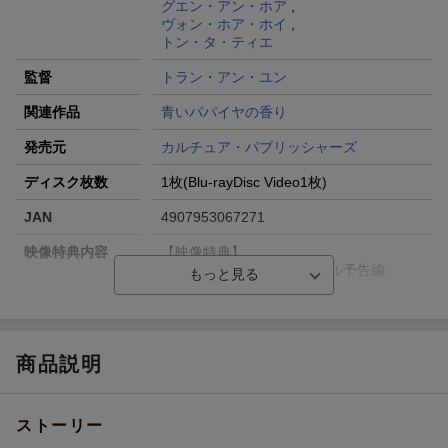
グエン・アン・ホア
,
ヴォン・ホア・ホイ
,
トン・タ・ティエ
監督
トラン・アン・ユン
関連作品
青いパパイヤの香り
発売元
カルチュア・パブリッシャーズ
ディスク枚数
1枚(Blu-rayDisc Video1枚)
JAN
4907953067271
映像特典内容
【映像特典】
メイキング映像／オリジナル予告編
販売元
(株)ハピネット
収録時間
118分
商品説明
品番
HPXR-39
画面サイズ
ビスタサイズ=16:9LB
ストーリー
色彩
カラー