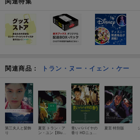
関連特集
関連商品
：
トラン・ヌー・イェン・ケー
第三夫人と髪飾
夏至 トラン・ア
青いパパイヤの
夏至 特別版
り
ン・ユン【Blu-r
香り HDニュー
ay】
マスター版