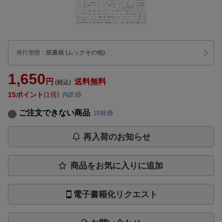
発行形態
：
紙書籍
(ムックその他)
1,650
円
送料無料
(税込)
15
ポイント
1倍
内訳
ご注文できない商品
詳細
再入荷のお知らせ
商品をお気に入りに追加
電子書籍化リクエスト