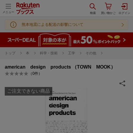
メニュー
熊本地震による配送の影響について
トップ
本
科学・技術
工学
その他
american design products （TOWN MOOK）
（
0
件）
ご注文できない商品