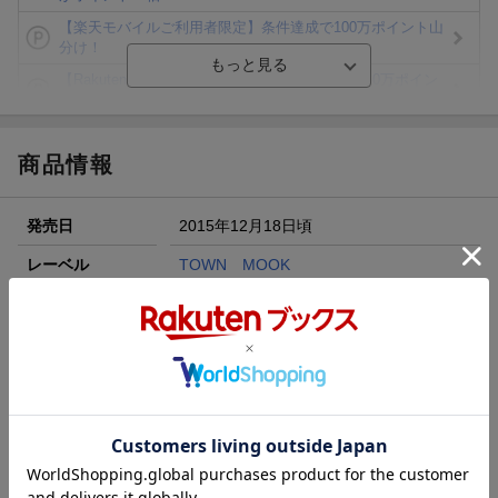
【楽天モバイルご利用者限定】条件達成で100万ポイント山
分け！
【Rakuten Fashion×楽天ブックス】条件達成で10万ポイン
ト山分け
【スタンプカード】楽天ポイントもらえる＆抽選で豪華景品
が当たる！
商品情報
エントリー＆3,000円以上購入で無料データSIM（3GB/月プ
ラン）が当たる！
発売日
2015年12月18日頃
楽天モバイル紹介キャンペーンの拡散で300円OFFクーポン
進呈
レーベル
TOWN MOOK
条件達成で楽天限定・宝塚歌劇 宙組貸切公演ペアチケット
発行元
CLASSIX
が当たる
発売元
徳間書店
発行形態
ムックその他
ページ数
210p
ISBN
9784197104239