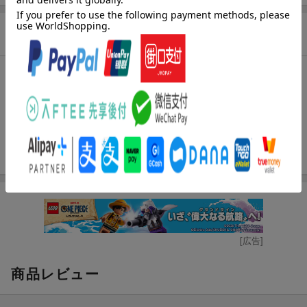
商品説明
内容紹介（JPROより）
ファッションやトレンドから、最新のグッズやギアまで、さまざ
まなカルチャーとともに米国製品は我々の生活に浸透、憧れの対
象となるものも数多く存在している。そんなMadeinUSAの品々を
集めた16年度版アメリカ製品カタログの決定版！
[広告]
商品レビュー