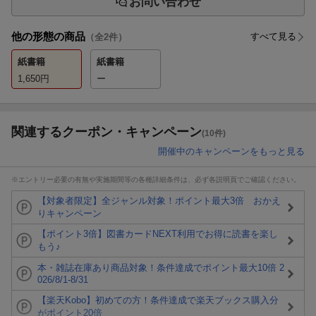
お問い合わせ
他の形態の商品
すべて見る
（全
2
件）
紙書籍
紙書籍
1,650
円
ー
関連するクーポン・キャンペーン
(10件)
開催中のキャンペーンをもっと見る
※エントリー必要の有無や実施期間等の各種詳細条件は、必ず各説明頁でご確認ください。
【対象者限定】全ジャンル対象！ポイント最大3倍 おかえ
りキャンペーン
【ポイント3倍】図書カードNEXT利用でお得に読書を楽し
もう♪
本・雑誌在庫あり商品対象！条件達成でポイント最大10倍 2
026/8/1-8/31
【楽天Kobo】初めての方！条件達成で楽天ブックス購入分
がポイント20倍